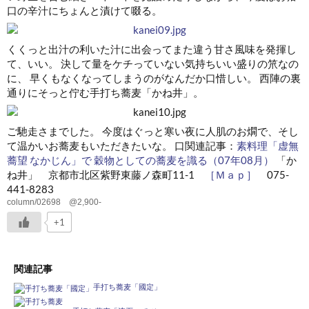
口の辛汁にちょんと漬けて啜る。
くくっと出汁の利いた汁に出会ってまた違う甘さ風味を発揮し
て、いい。 決して量をケチっていない気持ちいい盛りの笊なの
に、 早くもなくなってしまうのがなんだか口惜しい。 西陣の裏
通りにそっと佇む手打ち蕎麦「かね井」。
ご馳走さまでした。 今度はぐっと寒い夜に人肌のお燗で、そし
て温かいお蕎麦もいただきたいな。 口関連記事：
素料理「虚無
蕎望 なかじん」で 穀物としての蕎麦を識る（07年08月）
「か
ね井」 京都市北区紫野東藤ノ森町11-1
［Ｍａｐ］
075-
441-8283
column/02698 @2,900-
+1
関連記事
手打ち蕎麦「國定」