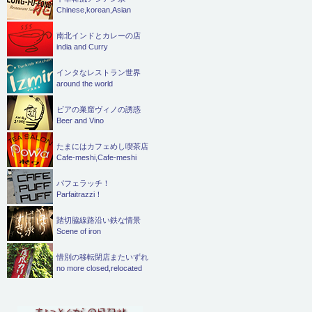
Chinese,korean,Asian
南北インドとカレーの店
india and Curry
インタなレストラン世界
around the world
ビアの巣窟ヴィノの誘惑
Beer and Vino
たまにはカフェめし喫茶店
Cafe-meshi,Cafe-meshi
パフェラッチ！
Parfaitrazzi！
踏切脇線路沿い鉄な情景
Scene of iron
惜別の移転閉店またいずれ
no more closed,relocated