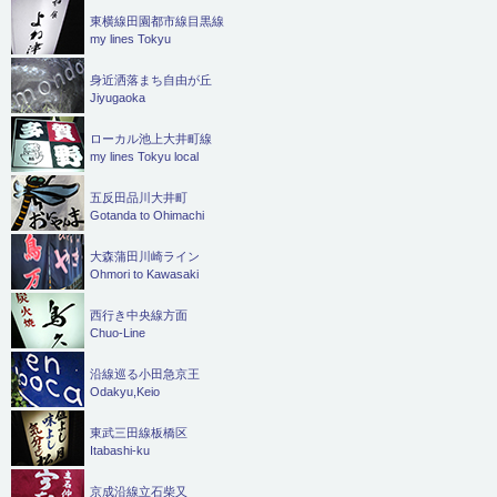
東横線田園都市線目黒線
my lines Tokyu
身近洒落まち自由が丘
Jiyugaoka
ローカル池上大井町線
my lines Tokyu local
五反田品川大井町
Gotanda to Ohimachi
大森蒲田川崎ライン
Ohmori to Kawasaki
西行き中央線方面
Chuo-Line
沿線巡る小田急京王
Odakyu,Keio
東武三田線板橋区
Itabashi-ku
京成沿線立石柴又