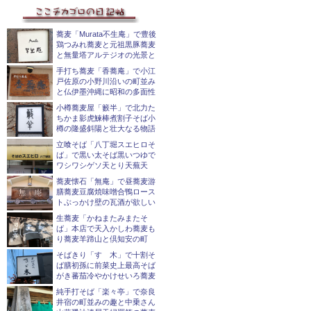
蕎麦「Murata不生庵」で豊後
鶏つみれ蕎麦と元祖黒豚蕎麦
と無量塔アルテジオの光景と
手打ち蕎麦「香蕎庵」で小江
戸佐原の小野川沿いの町並み
と仏伊墨沖縄に昭和の多面性
小樽蕎麦屋「籔半」で北力た
ちかま影虎鰊棒煮割子そば小
樽の隆盛斜陽と壮大なる物語
立喰そば「八丁堀スエヒロそ
ば」で黒い太そば黒いつゆで
ワシワシゲソ天とり天蕪天
蕎麦懐石「無庵」で昼蕎麦游
膳蕎麦豆腐焼味噌合鴨ロース
トぶっかけ壁の瓦酒が欲しい
生蕎麦「かねまたみまたそ
ば」本店で天入かしわ蕎麦も
り蕎麦羊蹄山と倶知安の町
そばきり「すゞ木」で十割そ
ば膳初孫に前菜史上最高そば
がき蕃茄冷やかけせいろ蕎麦
純手打そば「楽々亭」で奈良
井宿の町並みの趣と中乗さん