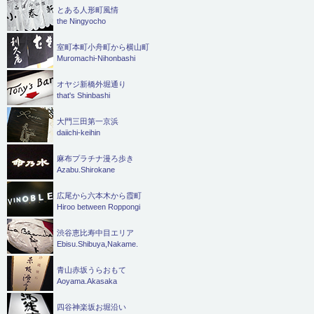
とある人形町風情
the Ningyocho
室町本町小舟町から横山町
Muromachi-Nihonbashi
オヤジ新橋外堀通り
that's Shinbashi
大門三田第一京浜
daiichi-keihin
麻布プラチナ漫ろ歩き
Azabu.Shirokane
広尾から六本木から霞町
Hiroo between Roppongi
渋谷恵比寿中目エリア
Ebisu.Shibuya,Nakame.
青山赤坂うらおもて
Aoyama.Akasaka
四谷神楽坂お堀沿い