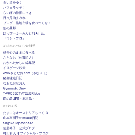
食い道をゆく
パフェラッチ！
らいぽの徘徊にっき
日々是油まみれ
ブログ 築地市場を食べつくせ！
佃の旦那
はっぴーふーみん行列★日記
『ワシ・ブロ』
どちらかというとノンお食事系
好奇心のままに食べる
さとなお（佐藤尚之）
おかべたかしの編集記
イヌゲージ鉄犬
www.さとなお.com（さなメモ）
猪突猛進日記
なおねおなおん
Gymnastic Diary
T-PROJECT ATELIER blog
南の島LIFE－石垣島－
音を楽しむ系
たまにはオーストリアちっく ３
山本実樹子のmiracle日記
Shigeko Tojo Web Site
佐藤裕子 公式ブログ
村田和人 オフィシャル・ブログ