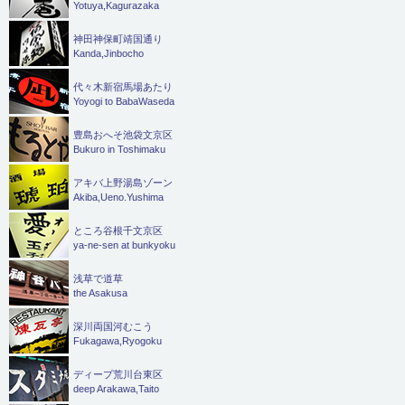
Yotuya,Kagurazaka
神田神保町靖国通り
Kanda,Jinbocho
代々木新宿馬場あたり
Yoyogi to BabaWaseda
豊島おへそ池袋文京区
Bukuro in Toshimaku
アキバ上野湯島ゾーン
Akiba,Ueno.Yushima
ところ谷根千文京区
ya-ne-sen at bunkyoku
浅草で道草
the Asakusa
深川両国河むこう
Fukagawa,Ryogoku
ディープ荒川台東区
deep Arakawa,Taito