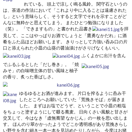
れている。 頭上で涼しく鳴る風鈴。 関守石というの
は、茶道の作法において「これより中に入ることは遠慮された
し」という意味らしく、そうすると文字でそれを示すことがど
んなに無粋かと思えてしまう。 またひとつ勉強になりました
（笑）。 「できますもの」と書かれた品書き
を拝
見して、ここはやっぱりお酒でしょうと「鷹勇なかだれ」に酒
肴をふた品ほどお願いします。 きりっとして力強い呑み口の片
口と添えられた小皿の山葵の醤油漬けがさりげなくもいい。
ふくよかに出汁を含ん
でふるふるとした「だし巻き」。 「焼
みそ」の白味噌主体の甘い風味と柚子
の香り、炙った香ばしさ。
ゆるゆるとお酒が進みます。
片口を搾るように呑み干
したところへお願いしていた「荒挽きそば」が届きま
した。 まずはお塩でどうぞ、ということで小皿の粗塩
をちょっと塗すようにして啜る蕎麦。 日向くさい風貌と甘さが
交叉して、今はなき「虚無蕎望 なかじん」の一枚を思い出しま
す。 ほんのり翠かかったようでどこか透明感があり荒挽きらし
い野生を含む細き一本一本を見詰めたりしながら、今度はお猪