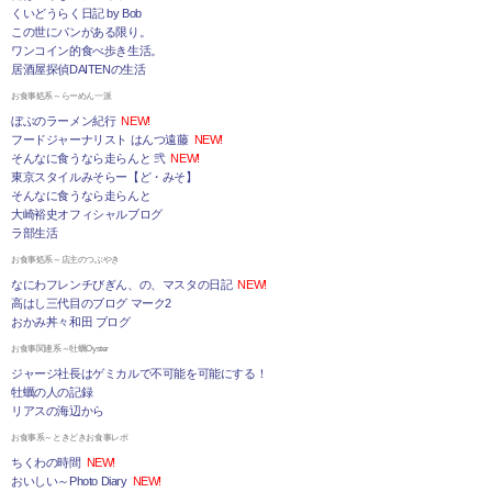
くいどうらく日記 by Bob
この世にパンがある限り。
ワンコイン的食べ歩き生活。
居酒屋探偵DAITENの生活
お食事処系～らーめん一派
ぼぶのラーメン紀行
NEW!
フードジャーナリスト はんつ遠藤
NEW!
そんなに食うなら走らんと 弐
NEW!
東京スタイルみそらー【ど・みそ】
そんなに食うなら走らんと
大崎裕史オフィシャルブログ
ラ部生活
お食事処系～店主のつぶやき
なにわフレンチびぎん、の、マスタの日記
NEW!
高はし三代目のブログ マーク2
おかみ丼々和田 ブログ
お食事関連系～牡蠣Oyster
ジャージ社長はゲミカルで不可能を可能にする！
牡蠣の人の記録
リアスの海辺から
お食事系～ときどきお食事レポ
ちくわの時間
NEW!
おいしい～Photo Diary
NEW!