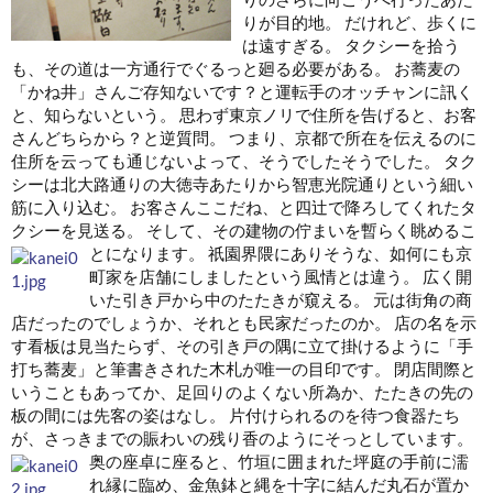
りが目的地。 だけれど、歩くに
は遠すぎる。 タクシーを拾う
も、その道は一方通行でぐるっと廻る必要がある。 お蕎麦の
「かね井」さんご存知ないです？と運転手のオッチャンに訊く
と、知らないという。 思わず東京ノリで住所を告げると、お客
さんどちらから？と逆質問。 つまり、京都で所在を伝えるのに
住所を云っても通じないよって、そうでしたそうでした。 タク
シーは北大路通りの大徳寺あたりから智恵光院通りという細い
筋に入り込む。 お客さんここだね、と四辻で降ろしてくれたタ
クシーを見送る。 そして、その建物の佇まいを暫らく眺めるこ
とになります。
祇園界隈にありそうな、如何にも京
町家を店舗にしましたという風情とは違う。 広く開
いた引き戸から中のたたきが窺える。 元は街角の商
店だったのでしょうか、それとも民家だったのか。 店の名を示
す看板は見当たらず、その引き戸の隅に立て掛けるように「手
打ち蕎麦」と筆書きされた木札が唯一の目印です。 閉店間際と
いうこともあってか、足回りのよくない所為か、たたきの先の
板の間には先客の姿はなし。 片付けられるのを待つ食器たち
が、さっきまでの賑わいの残り香のようにそっとしています。
奥の座卓に座ると、竹垣に囲まれた坪庭の手前に濡
れ縁に臨め、金魚鉢と縄を十字に結んだ丸石が置か