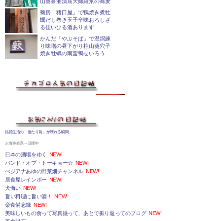
山葵醤油漬屈天婦羅笊の蕎麦
蕎房「猪口屋」で鴨焼き煮牡
蠣だし巻き玉子辛味おろしざ
る佳いひる酒あります
かんだ「やぶそば」で温燗練
り味噌の昼下がり柱山葵穴子
焼き牡蠣の南蛮鴨せいろう
結婚生活の「当たり前」が壊れる瞬間
お食事処系～活躍中
日本の酒場をゆく
NEW!
バンド・オブ・トーキョー☆
NEW!
べジアナあゆの野菜畑チャンネル
NEW!
居食屋レインボー
NEW!
犬悔い
NEW!
旨い料理に旨い酒！
NEW!
楽食備忘録
NEW!
美味しいもの食って写真撮って、あとで振り返ってのブログ
NEW!