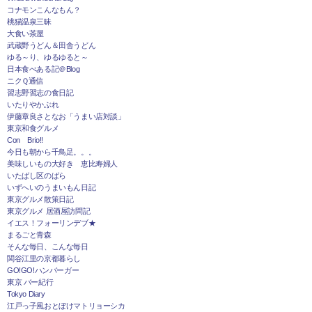
コナモンこんなもん？
桃猫温泉三昧
大食い茶屋
武蔵野うどん＆田舎うどん
ゆる～り、ゆるゆると～
日本食べある記＠Blog
ニクＱ通信
習志野習志の食日記
いたりやかぶれ
伊藤章良さとなお「うまい店対談」
東京和食グルメ
Con Brio!!
今日も朝から千鳥足。。。
美味しいもの大好き 恵比寿婦人
いたばし区のばら
いずへいのうまいもん日記
東京グルメ散策日記
東京グルメ 居酒屋訪問記
イエス！フォーリンデブ★
まるごと青森
そんな毎日、こんな毎日
関谷江里の京都暮らし
GO!GO!ハンバーガー
東京 バー紀行
Tokyo Diary
江戸っ子風おとぼけマトリョーシカ