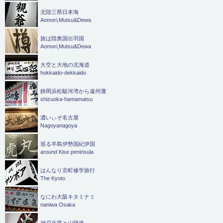
北陸三県日本海
Aomori,Mutsu&Dewa
旅は陸奥国出羽国
Aomori,Mutsu&Dewa
大空と大地の北海道
hokkaido-dekkaido
静岡浜松駿河湾から遠州灘
shizuoka-hamamatsu
濃いぃぞ名古屋
Nagoyanagoya
巡る半島伊勢国紀伊国
around Kise peninsula
はんなり京町修学旅行
The Kyoto
なにわ大阪キタミナミ
naniwa Osaka