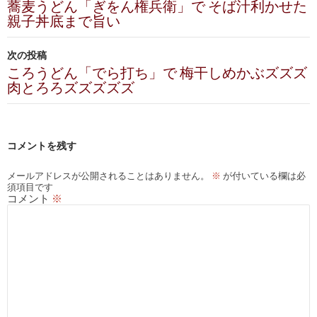
稿
蕎麦うどん「ぎをん権兵衛」で そば汁利かせた
親子丼底まで旨い
ナ
ビ
次の投稿
ころうどん「でら打ち」で 梅干しめかぶズズズ
ゲ
肉とろろズズズズズ
ー
シ
コメントを残す
ョ
ン
メールアドレスが公開されることはありません。
※
が付いている欄は必
須項目です
コメント
※