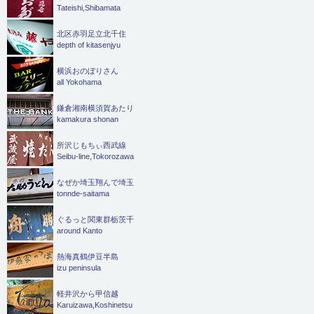
Tateishi,Shibamata
北区赤羽足立北千住
depth of kitasenjyu
横浜おのぼりさん
all Yokohama
鎌倉湘南横須賀あたり
kamakura shonan
所沢じもちぃ西武線
Seibu-line,Tokorozawa
なぜか埼玉翔んで埼玉
tonnde-saitama
ぐるっと関東群栃茨千
around Kanto
熱海真鶴伊豆半島
izu peninsula
軽井沢から甲信越
Karuizawa,Koshinetsu