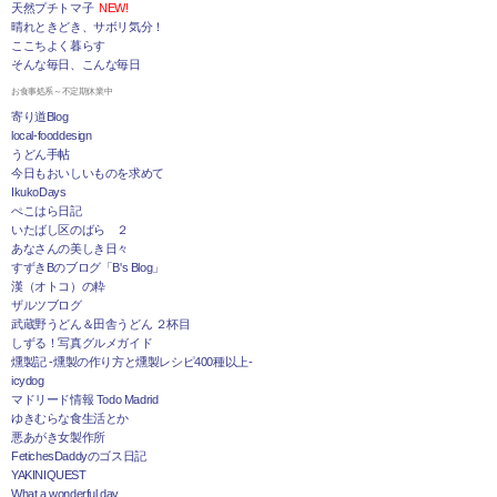
天然プチトマ子
NEW!
晴れときどき、サボリ気分！
ここちよく暮らす
そんな毎日、こんな毎日
お食事処系～不定期休業中
寄り道Blog
local-fooddesign
うどん手帖
今日もおいしいものを求めて
IkukoDays
ぺこはら日記
いたばし区のばら ２
あなさんの美しき日々
すずきBのブログ「B's Blog」
漢（オトコ）の粋
ザルツブログ
武蔵野うどん＆田舎うどん ２杯目
しずる！写真グルメガイド
燻製記 -燻製の作り方と燻製レシピ400種以上-
icydog
マドリード情報 Todo Madrid
ゆきむらな食生活とか
悪あがき女製作所
FetichesDaddyのゴス日記
YAKINIQUEST
What a wonderful day