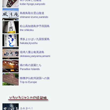
神戸兵庫と山陽道
kobe-hyogo,sanyodo
島根鳥取出雲山陰道
shimane-izumo,sanindo
松山高知徳島伊予四国島
the shikoku
博多よかばい九国筑紫島
hakata,kyushu
琉球八重山奄美諸島
okinawa,yaeyama,amami
南の島の楽園たち
Paradise Islands
独墺伊仏欧州諸国への旅
Trip to Europe
カキタベ！