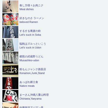
食し方様々お肉ニク
Meat dishes
好きなのさ ラーメン
beloved Ramen
するする蕎麦の粋
Let's suck in Soba
饂飩はズルっといこう
Let's suck in Udon
郷愁の武蔵野うどん
Musashino-udon
粉もんジャンク路面店
Konamon,Junk,Stand
あっぱれ郷土食
Native meals
まーさん沖縄八重山料理
Okinawa,Yaeyama
中華韓流アジアン系