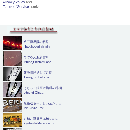
Privacy Policy
and
Terms of Service
apply.
八丁堀界隈の日常
Hacchobori vicinity
そぞろ入船新富町
Irifune,Shintomi-cho
築地情緒そして月島
Tsukiji,Tsukishima
はじっこ銀座木挽町の徘徊
edge of Ginza
銀座巡る一丁目乃至八丁目
the Ginza 1to8
京橋八重洲日本橋丸の内
Kyobashi,Marunouchi