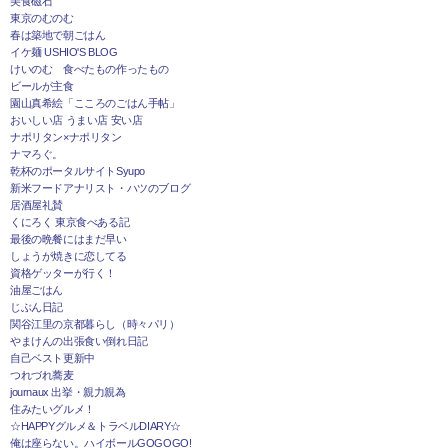
美食磁石
東京のむのむ
春は築地で朝ごはん
イケ麺 USHIO'S BLOG
けいのむ 食べたもの作ったもの
ビールが主食
園山真希絵「こころのごはん手帖」
おいしい店 うまい店 安い店
ナポリタン×ナポリタン
ナマろぐ。
乾杯のポータルサイトSyupo
新米フードアナリスト・ハツのブログ
居酒屋礼賛
くにろく 東京食べある記
最後の晩餐にはまだ早い
しょうが焼きに恋してる
資格ゲッターが行く！
油屋ごはん
じぶん日記
関谷江里の京都暮らし（時々パリ）
やまけんの出張食い倒れ日記
自己ベスト更新中
つれづれ蕎麦
journaux 出挙・親力親為
住みたいグルメ！
☆HAPPYグルメ＆トラベルDIARY☆
俺は座らない。ハイボールGOGOGO!