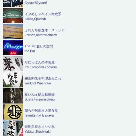
Oyster!Oyster!
イタめしスペイン南欧系
Italian,Spanish
ふれんち独逸オーストリア
French,österreichisch
TheBar 愛しの空間
the Bar
ザにっぽんの洋食屋
J's European cookery
和食割烹小料理あれこれ
world of Washoku
食いねぇ鮨天麩羅鰻
Sushi,Tenpura,Unagi
我らが居酒屋大衆食堂
favorite my Izakaya
焼鳥串焼きオヤジ系
Yakitori,Kushiyaki