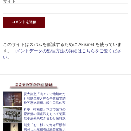
サイト
このサイトはスパムを低減するために Akismet を使っていま
す。
コメントデータの処理方法の詳細はこちらをご覧くださ
い
。
炭火割烹「淡々」で地蛸ぬた
針烏賊昆布〆神石牛寳劔甘鯛
松笠恵比須鯛ご飯生口島の夜
料亭「招福楼」本店で菊花の
盃菱蟹の酒盗和えもって菊粟
麩小蕪菊菜炊き合わせ菊雑炊
割烹「おゝ杉」で海老豆鬚剃
鯛刺し天然鰻養殖鰻自家製ポ