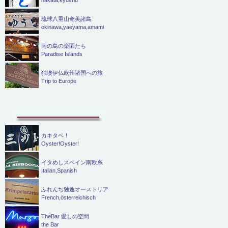
琉球八重山奄美諸島
okinawa,yaeyama,amami
南の島の楽園たち
Paradise Islands
独墺伊仏欧州諸国への旅
Trip to Europe
カキタベ！
Oyster!Oyster!
イタめしスペイン南欧系
Italian,Spanish
ふれんち独逸オーストリア
French,österreichisch
TheBar 愛しの空間
the Bar