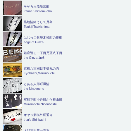
そぞろ入船新富町
Irifune,Shintomi-cho
築地情緒そして月島
Tsukiji,Tsukishima
はじっこ銀座木挽町の徘徊
edge of Ginza
銀座巡る一丁目乃至八丁目
the Ginza 1to8
京橋八重洲日本橋丸の内
Kyobashi,Marunouchi
とある人形町風情
the Ningyocho
室町本町小舟町から横山町
Muromachi-Nihonbashi
オヤジ新橋外堀通り
that's Shinbashi
大門三田第一京浜