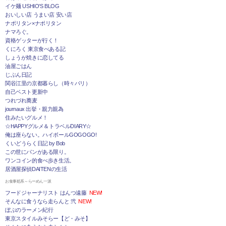
イケ麺 USHIO'S BLOG
おいしい店 うまい店 安い店
ナポリタン×ナポリタン
ナマろぐ。
資格ゲッターが行く！
くにろく 東京食べある記
しょうが焼きに恋してる
油屋ごはん
じぶん日記
関谷江里の京都暮らし（時々パリ）
自己ベスト更新中
つれづれ蕎麦
journaux 出挙・親力親為
住みたいグルメ！
☆HAPPYグルメ＆トラベルDIARY☆
俺は座らない。ハイボールGOGOGO!
くいどうらく日記 by Bob
この世にパンがある限り。
ワンコイン的食べ歩き生活。
居酒屋探偵DAITENの生活
お食事処系～らーめん一派
フードジャーナリスト はんつ遠藤
NEW!
そんなに食うなら走らんと 弐
NEW!
ぼぶのラーメン紀行
東京スタイルみそらー【ど・みそ】