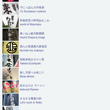
ザにっぽんの洋食屋
J's European cookery
和食割烹小料理あれこれ
world of Washoku
食いねぇ鮨天麩羅鰻
Sushi,Tenpura,Unagi
我らが居酒屋大衆食堂
favorite my Izakaya
焼鳥串焼きオヤジ系
Yakitori,Kushiyaki
食し方様々お肉ニク
Meat dishes
好きなのさ ラーメン
beloved Ramen
するする蕎麦の粋
Let's suck in Soba