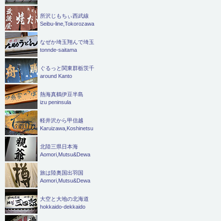
所沢じもちぃ西武線
Seibu-line,Tokorozawa
なぜか埼玉翔んで埼玉
tonnde-saitama
ぐるっと関東群栃茨千
around Kanto
熱海真鶴伊豆半島
izu peninsula
軽井沢から甲信越
Karuizawa,Koshinetsu
北陸三県日本海
Aomori,Mutsu&Dewa
旅は陸奥国出羽国
Aomori,Mutsu&Dewa
大空と大地の北海道
hokkaido-dekkaido