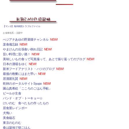
【マンガ】海外病院トラブルファイル
お食事処系～活躍中
べジアナあゆの野菜畑チャンネル
NEW!
楽食備忘録
NEW!
やまけんの出張食い倒れ日記
NEW!
旨い料理に旨い酒！
NEW!
美味しいもの食って写真撮って、あとで振り返ってのブログ
NEW!
日本の酒場をゆく
NEW!
新米フードアナリスト・ハツのブログ
NEW!
最後の晩餐にはまだ早い
NEW!
居酒屋礼賛
NEW!
乾杯のポータルサイトSyupo
NEW!
園山真希絵「こころのごはん手帖」
ビールが主食
バンド・オブ・トーキョー☆
けいのむ 食べたもの作ったもの
居食屋レインボー
犬悔い
美食磁石
東京のむのむ
春は築地で朝ごはん