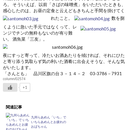
ろ。 そういえば、以前「さばの味噌煮」をいただいたときも、
感心したのは、お昼の定食と云えどもきちんと手間を掛けてく
れたこと。
数を捌
くように急いた手元ではなくって、レ
ンジでチンの無粋もないのが有り難
い。 酒魚菜「三友」。
夜にすっと寄って、冷たいお酒あたりを傾ければ、それにひた
と寄り添う気取らず気の利いた酒肴に出会えそうな、そんな気
がいたします。
「さんとも」 品川区旗の台３－１４－２ 03-3786－7931
column/02574
+1
関連記事
九州らあめん「いち」で
いちらあめんとお疲れの
おばちゃん