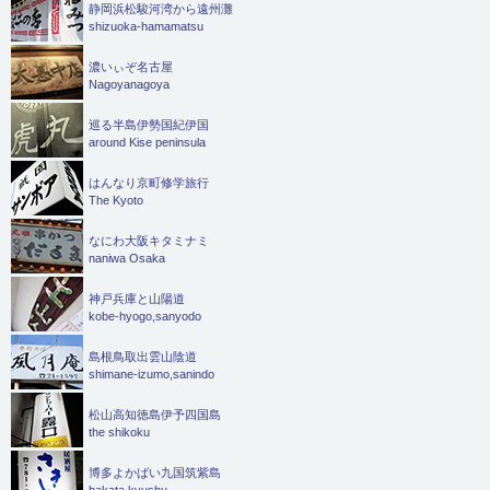
静岡浜松駿河湾から遠州灘
shizuoka-hamamatsu
濃いぃぞ名古屋
Nagoyanagoya
巡る半島伊勢国紀伊国
around Kise peninsula
はんなり京町修学旅行
The Kyoto
なにわ大阪キタミナミ
naniwa Osaka
神戸兵庫と山陽道
kobe-hyogo,sanyodo
島根鳥取出雲山陰道
shimane-izumo,sanindo
松山高知徳島伊予四国島
the shikoku
博多よかばい九国筑紫島
hakata,kyushu