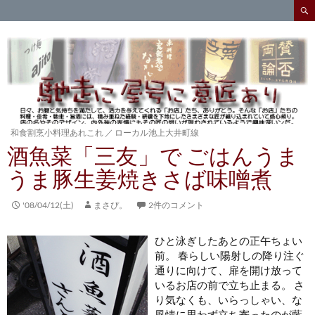
検
索
コ
ン
テ
ン
ツ
へ
ス
キ
和食割烹小料理あれこれ
／
ローカル池上大井町線
ッ
酒魚菜「三友」で ごはんうま
プ
うま豚生姜焼きさば味噌煮
'08/04/12(土)
まさぴ。
2件のコメント
ひと泳ぎしたあとの正午ちょい
前。 春らしい陽射しの降り注ぐ
通りに向けて、扉を開け放って
いるお店の前で立ち止まる。 さ
り気なくも、いらっしゃい、な
風情に思わず立ち寄ったのが藍