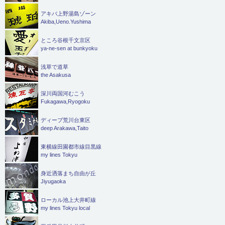
アキバ上野湯島ゾーン
Akiba,Ueno.Yushima
ところ谷根千文京区
ya-ne-sen at bunkyoku
浅草で道草
the Asakusa
深川両国河むこう
Fukagawa,Ryogoku
ディープ荒川台東区
deep Arakawa,Taito
東横線田園都市線目黒線
my lines Tokyu
身近洒落まち自由が丘
Jiyugaoka
ローカル池上大井町線
my lines Tokyu local