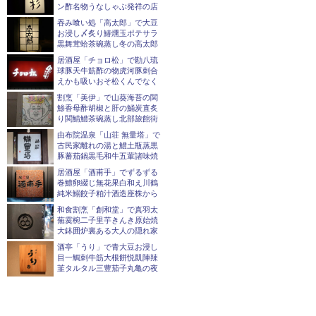
ン酢名物うなしゃぶ発祥の店
吞み喰い処「高太郎」で大豆
お浸し〆炙り鰆燻玉ポテサラ
黒舞茸蛤茶碗蒸し冬の高太郎
居酒屋「チョロ松」で勘八琉
球豚天牛筋酢の物虎河豚刺合
えかも吸いおそ松くんでなく
割烹「美伊」で山葵海苔の関
鯵香母酢胡椒と肝の鯒炭直炙
り関鯖鱧茶碗蒸し北部旅館街
由布院温泉「山荘 無量塔」で
古民家離れの湯と鱧土瓶蒸黒
豚蕃茄鍋黒毛和牛五葷諸味焼
居酒屋「酒甫手」でずるずる
巻鱧卵綴じ無花果白和え川鶴
純米鰯餃子粕汁酒造座株から
和食割烹「創和堂」で真羽太
蕪霙椀二子里芋きんき原始焼
大鉢囲炉裏ある大人の隠れ家
酒亭「うり」で青大豆お浸し
目一鯛刺牛筋大根餅悦凱陣辣
韮タルタル三豊茄子丸亀の夜