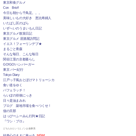
東京和食グルメ
Con Brio!!
今日も朝から千鳥足。。。
美味しいもの大好き 恵比寿婦人
いたばし区のばら
いずへいのうまいもん日記
東京グルメ散策日記
東京グルメ 居酒屋訪問記
イエス！フォーリンデブ★
まるごと青森
そんな毎日、こんな毎日
関谷江里の京都暮らし
GO!GO!ハンバーガー
東京 バー紀行
Tokyo Diary
江戸っ子風おとぼけマトリョーシカ
食い道をゆく
パフェラッチ！
らいぽの徘徊にっき
日々是油まみれ
ブログ 築地市場を食べつくせ！
佃の旦那
はっぴーふーみん行列★日記
『ワシ・ブロ』
どちらかというとノンお食事系
好奇心のままに食べる
NEW!