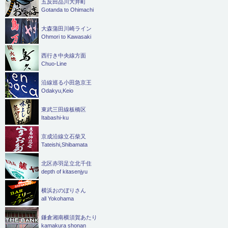
五反田品川大井町
Gotanda to Ohimachi
大森蒲田川崎ライン
Ohmori to Kawasaki
西行き中央線方面
Chuo-Line
沿線巡る小田急京王
Odakyu,Keio
東武三田線板橋区
Itabashi-ku
京成沿線立石柴又
Tateishi,Shibamata
北区赤羽足立北千住
depth of kitasenjyu
横浜おのぼりさん
all Yokohama
鎌倉湘南横須賀あたり
kamakura shonan