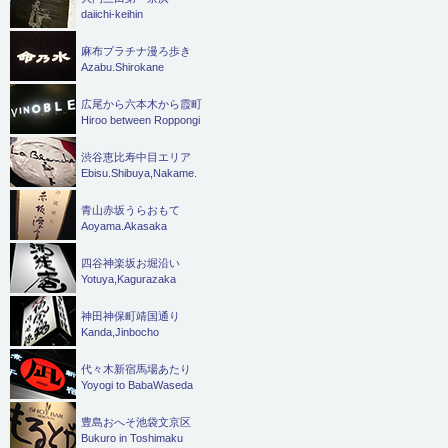
daiichi-keihin
麻布プラチナ漫ろ歩き
Azabu.Shirokane
広尾から六本木から霞町
Hiroo between Roppongi
渋谷恵比寿中目エリア
Ebisu.Shibuya,Nakame.
青山赤坂うらおもて
Aoyama.Akasaka
四谷神楽坂お堀沿い
Yotuya,Kagurazaka
神田神保町靖国通り
Kanda,Jinbocho
代々木新宿馬場あたり
Yoyogi to BabaWaseda
豊島おへそ池袋文京区
Bukuro in Toshimaku