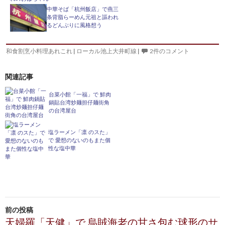
中華そば「杭州飯店」で燕三
条背脂らーめん元祖と謳われ
るどんぶりに風格想う
和食割烹小料理あれこれ
|
ローカル池上大井町線
|
2件のコメント
関連記事
台菜小館「一福」で 鮮肉
鍋貼台湾炒麺担仔麺街角
の台湾屋台
塩ラーメン「凛 のスた」
で 愛想のないのもまた個
性な塩中華
投
前の投稿
稿
天婦羅「天健」で 烏賊海老の甘さ包む球形のサ