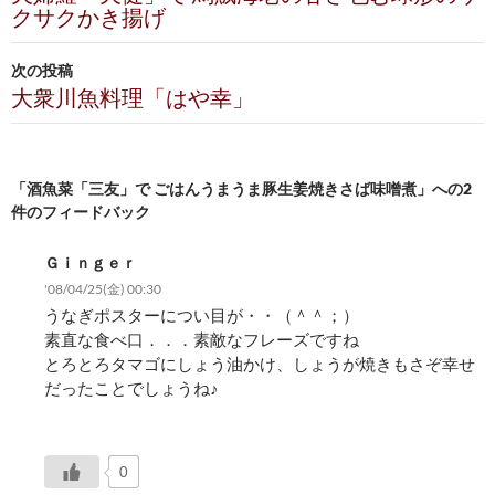
クサクかき揚げ
ナ
ビ
次の投稿
大衆川魚料理「はや幸」
ゲ
ー
シ
「酒魚菜「三友」で ごはんうまうま豚生姜焼きさば味噌煮」への2
件のフィードバック
ョ
ン
Ｇｉｎｇｅｒ
'08/04/25(金) 00:30
うなぎポスターについ目が・・（＾＾；）
素直な食べ口．．．素敵なフレーズですね
とろとろタマゴにしょう油かけ、しょうが焼きもさぞ幸せ
だったことでしょうね♪
0