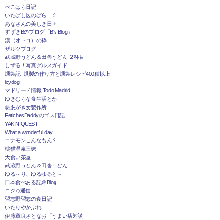
ぺこはら日記
いたばし区のばら ２
あなさんの美しき日々
すずきBのブログ「B's Blog」
漢（オトコ）の粋
ザルツブログ
武蔵野うどん＆田舎うどん ２杯目
しずる！写真グルメガイド
燻製記 -燻製の作り方と燻製レシピ400種以上-
icydog
マドリード情報 Todo Madrid
ゆきむらな食生活とか
悪あがき女製作所
FetichesDaddyのゴス日記
YAKINIQUEST
What a wonderful day
コナモンこんなもん？
桃猫温泉三昧
大食い茶屋
武蔵野うどん＆田舎うどん
ゆる～り、ゆるゆると～
日本食べある記＠Blog
ニクＱ通信
習志野習志の食日記
いたりやかぶれ
伊藤章良さとなお「うまい店対談」