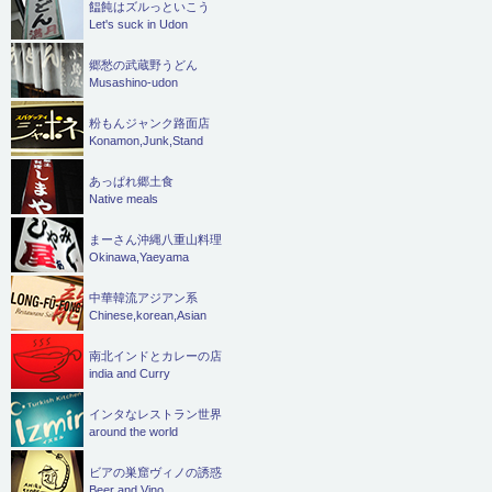
饂飩はズルっといこう
Let's suck in Udon
郷愁の武蔵野うどん
Musashino-udon
粉もんジャンク路面店
Konamon,Junk,Stand
あっぱれ郷土食
Native meals
まーさん沖縄八重山料理
Okinawa,Yaeyama
中華韓流アジアン系
Chinese,korean,Asian
南北インドとカレーの店
india and Curry
インタなレストラン世界
around the world
ビアの巣窟ヴィノの誘惑
Beer and Vino