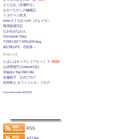
さとなお（佐藤尚之）
おかべたかしの編集記
イヌゲージ鉄犬
www.さとなお.com（さなメモ）
猪突猛進日記
なおねおなおん
Gymnastic Diary
T-PROJECT ATELIER blog
南の島LIFE－石垣島－
音を楽しむ系
たまにはオーストリアちっく ３
NEW!
山本実樹子のmiracle日記
Shigeko Tojo Web Site
佐藤裕子 公式ブログ
村田和人 オフィシャル・ブログ
Powered by livedoor 相互RSS
RSS
ATOM