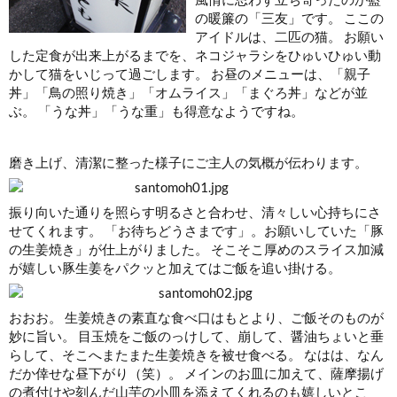
の暖簾の「三友」です。 ここの
アイドルは、二匹の猫。 お願い
した定食が出来上がるまでを、ネコジャラシをひゅいひゅい動
かして猫をいじって過ごします。 お昼のメニューは、「親子
丼」「鳥の照り焼き」「オムライス」「まぐろ丼」などが並
ぶ。 「うな丼」「うな重」も得意なようですね。
磨き上げ、清潔に整った様子にご主人の気概が伝わります。
振り向いた通りを照らす明るさと合わせ、清々しい心持ちにさ
せてくれます。 「お待ちどうさまです」。お願いしていた「豚
の生姜焼き」が仕上がりました。 そこそこ厚めのスライス加減
が嬉しい豚生姜をパクッと加えてはご飯を追い掛ける。
おおお。 生姜焼きの素直な食べ口はもとより、ご飯そのものが
妙に旨い。 目玉焼をご飯のっけして、崩して、醤油ちょいと垂
らして、そこへまたまた生姜焼きを被せ食べる。 なはは、なん
だか倖せな昼下がり（笑）。 メインのお皿に加えて、薩摩揚げ
の煮付けや刻んだ山芋の小皿を添えてくれるのも嬉しいとこ