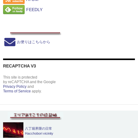
FEEDLY
お便りはこちらから
RECAPTCHA V3
This site is protected
by reCAPTCHA and the Google
Privacy Policy
and
Terms of Service
apply.
八丁堀界隈の日常
Hacchobori vicinity