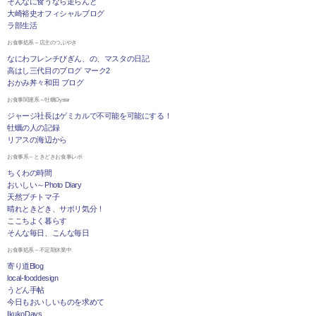
そんなに食うなら走らんと
大崎裕史オフィシャルブログ
ラ部生活
お食事処系～店主のつぶやき
なにわフレンチびぎん、の、マスタの日記
高はし三代目のブログ マーク2
おかみ丼々和田 ブログ
お食事関連系～牡蠣Oyster
ジャージ社長はゲミカルで不可能を可能にする！
牡蠣の人の記録
リアスの海辺から
お食事系～ときどきお食事レポ
ちくわの時間
おいしい～Photo Diary
天然プチトマ子
晴れときどき、サボリ気分！
ここちよく暮らす
そんな毎日、こんな毎日
お食事処系～不定期休業中
寄り道Blog
local-fooddesign
うどん手帖
今日もおいしいものを求めて
IkukoDays