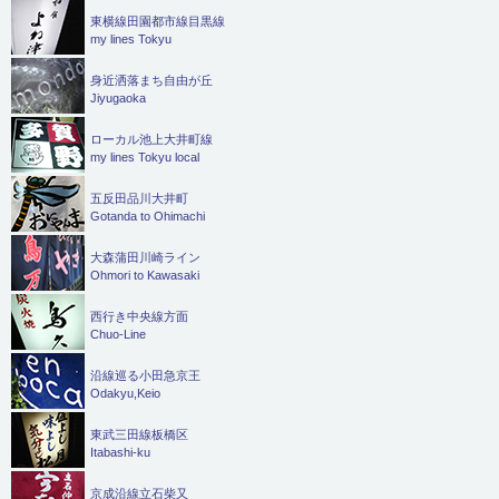
東横線田園都市線目黒線
my lines Tokyu
身近洒落まち自由が丘
Jiyugaoka
ローカル池上大井町線
my lines Tokyu local
五反田品川大井町
Gotanda to Ohimachi
大森蒲田川崎ライン
Ohmori to Kawasaki
西行き中央線方面
Chuo-Line
沿線巡る小田急京王
Odakyu,Keio
東武三田線板橋区
Itabashi-ku
京成沿線立石柴又