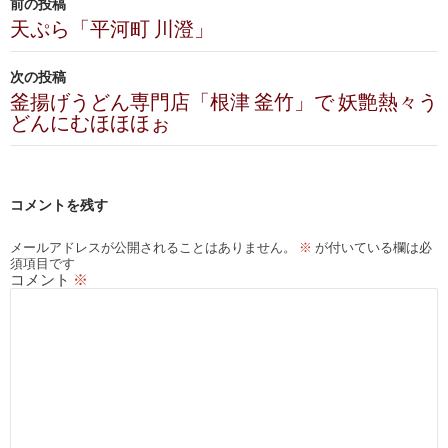
前の投稿
稿
天ぷら「平河町 川澄」
ナ
次の投稿
ビ
釜揚げうどん専門店「根津 釜竹」で 妖艶熱々う
どんにむほほほぉ
ゲ
ー
シ
コメントを残す
ョ
メールアドレスが公開されることはありません。
※
が付いている欄は必
須項目です
ン
コメント
※