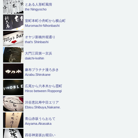
とある人形町風情
the Ningyocho
室町本町小舟町から横山町
Muromachi-Nihonbashi
オヤジ新橋外堀通り
that's Shinbashi
大門三田第一京浜
daiichi-keihin
麻布プラチナ漫ろ歩き
Azabu.Shirokane
広尾から六本木から霞町
Hiroo between Roppongi
渋谷恵比寿中目エリア
Ebisu.Shibuya,Nakame.
青山赤坂うらおもて
Aoyama.Akasaka
四谷神楽坂お堀沿い