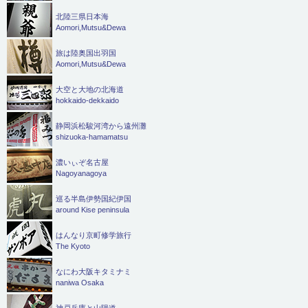
北陸三県日本海
Aomori,Mutsu&Dewa
旅は陸奥国出羽国
Aomori,Mutsu&Dewa
大空と大地の北海道
hokkaido-dekkaido
静岡浜松駿河湾から遠州灘
shizuoka-hamamatsu
濃いぃぞ名古屋
Nagoyanagoya
巡る半島伊勢国紀伊国
around Kise peninsula
はんなり京町修学旅行
The Kyoto
なにわ大阪キタミナミ
naniwa Osaka
神戸兵庫と山陽道