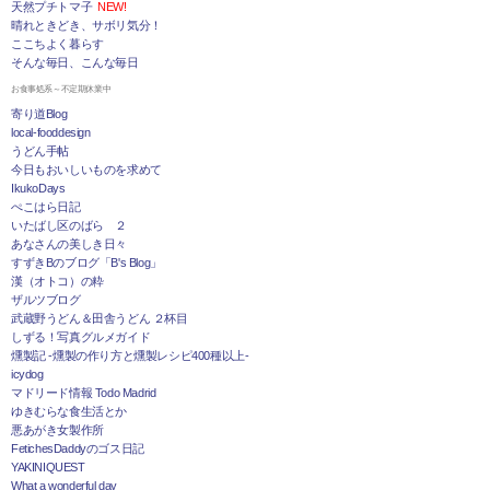
天然プチトマ子
NEW!
晴れときどき、サボリ気分！
ここちよく暮らす
そんな毎日、こんな毎日
お食事処系～不定期休業中
寄り道Blog
local-fooddesign
うどん手帖
今日もおいしいものを求めて
IkukoDays
ぺこはら日記
いたばし区のばら ２
あなさんの美しき日々
すずきBのブログ「B's Blog」
漢（オトコ）の粋
ザルツブログ
武蔵野うどん＆田舎うどん ２杯目
しずる！写真グルメガイド
燻製記 -燻製の作り方と燻製レシピ400種以上-
icydog
マドリード情報 Todo Madrid
ゆきむらな食生活とか
悪あがき女製作所
FetichesDaddyのゴス日記
YAKINIQUEST
What a wonderful day