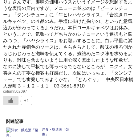
り」さんです。趣味の珈琲ハウスというイメージを想起するよ
うな表情の店内ですが、メニューに並ぶのは「ビーフシチュ
ー」「タンシチュー」に「牛ヒレハヤシライス」「合挽きロー
ルキャベツ」の４品のみ。手塩に掛けた拘りの、といった意気
込みが伝わってくるようだね。本日ロールキャベツはお休み。
ということで、気張ってどちらかのシチューという選択もと悩
みつつ、「ハヤシライス」をお願いすることに。白い平皿に満
たされた赤銅色のソースは、さらさらとして、酸味の後ろ側か
らじわじわっと滋味を伝えてくる。煮詰めたコク味を求めるよ
りも、雑味を含まないように用心深く煮出したような印象
だ。
なのに決して平板でも薄っぺらでもないところが、ニクイ。女
将さんの丁寧な接客も好感だし、次回はいっちょ、「タンシチ
ュー」でも奮発してみようかな。 「どんぐり」 中央区日本橋
人形町３－１２－１１ 03-3661-8910
column/02097
+1
関連記事
洋食・醸造酒「榮
庵」