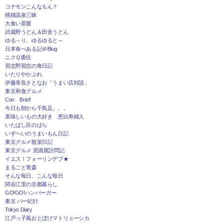
コナモンこんなもん？
桃猫温泉三昧
大食い茶屋
武蔵野うどん＆田舎うどん
ゆる～り、ゆるゆると～
日本食べある記＠Blog
ニクＱ通信
習志野習志の食日記
いたりやかぶれ
伊藤章良さとなお「うまい店対談」
東京和食グルメ
Con Brio!!
今日も朝から千鳥足。。。
美味しいもの大好き 恵比寿婦人
いたばし区のばら
いずへいのうまいもん日記
東京グルメ散策日記
東京グルメ 居酒屋訪問記
イエス！フォーリンデブ★
まるごと青森
そんな毎日、こんな毎日
関谷江里の京都暮らし
GO!GO!ハンバーガー
東京 バー紀行
Tokyo Diary
江戸っ子風おとぼけマトリョーシカ