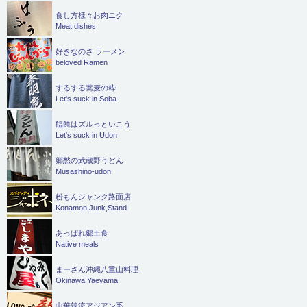
食し方様々お肉ニク
Meat dishes
好きなのさ ラーメン
beloved Ramen
するする蕎麦の粋
Let's suck in Soba
饂飩はズルっといこう
Let's suck in Udon
郷愁の武蔵野うどん
Musashino-udon
粉もんジャンク路面店
Konamon,Junk,Stand
あっぱれ郷土食
Native meals
まーさん沖縄八重山料理
Okinawa,Yaeyama
中華韓流アジアン系