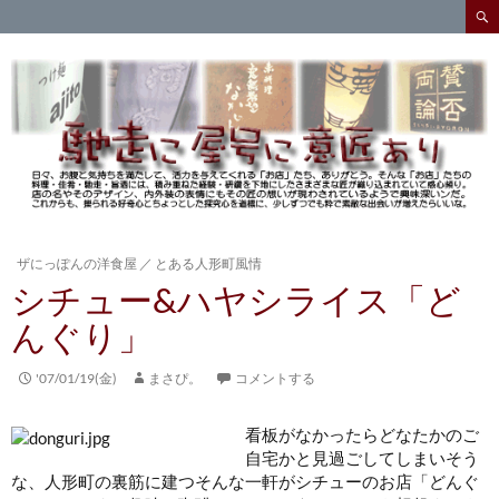
検
索
コ
ン
テ
ン
ツ
へ
ス
キ
ッ
プ
ザにっぽんの洋食屋
／
とある人形町風情
シチュー&ハヤシライス「ど
んぐり」
'07/01/19(金)
まさぴ。
コメントする
看板がなかったらどなたかのご
自宅かと見過ごしてしまいそう
な、人形町の裏筋に建つそんな一軒がシチューのお店「どんぐ