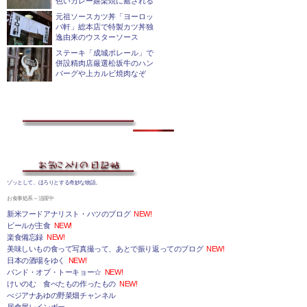
色いカレー嬉楽焼に癒される
元祖ソースカツ丼「ヨーロッ
パ軒」総本店で特製カツ丼独
逸由来のウスターソース
ステーキ「成城ポレール」で
併設精肉店厳選松坂牛のハン
バーグや上カルビ焼肉なぞ
ゾッとして、ほろりとする奇妙な物語。
お食事処系～活躍中
新米フードアナリスト・ハツのブログ
NEW!
ビールが主食
NEW!
楽食備忘録
NEW!
美味しいもの食って写真撮って、あとで振り返ってのブログ
NEW!
日本の酒場をゆく
NEW!
バンド・オブ・トーキョー☆
NEW!
けいのむ 食べたもの作ったもの
NEW!
べジアナあゆの野菜畑チャンネル
居食屋レインボー