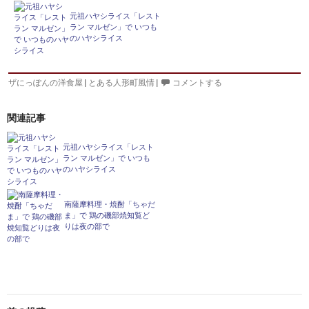
元祖ハヤシライス「レスト
ラン マルゼン」で いつも
のハヤシライス
ザにっぽんの洋食屋
|
とある人形町風情
|
コメントする
関連記事
元祖ハヤシライス「レスト
ラン マルゼン」で いつも
のハヤシライス
南薩摩料理・焼酎「ちゃだ
ま」で 鶏の磯部焼知覧ど
りは夜の部で
投