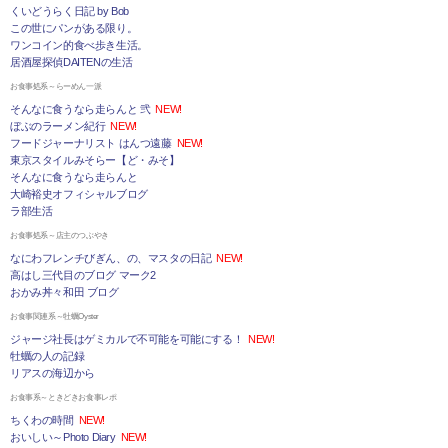
くいどうらく日記 by Bob
この世にパンがある限り。
ワンコイン的食べ歩き生活。
居酒屋探偵DAITENの生活
お食事処系～らーめん一派
そんなに食うなら走らんと 弐
NEW!
ぼぶのラーメン紀行
NEW!
フードジャーナリスト はんつ遠藤
NEW!
東京スタイルみそらー【ど・みそ】
そんなに食うなら走らんと
大崎裕史オフィシャルブログ
ラ部生活
お食事処系～店主のつぶやき
なにわフレンチびぎん、の、マスタの日記
NEW!
高はし三代目のブログ マーク2
おかみ丼々和田 ブログ
お食事関連系～牡蠣Oyster
ジャージ社長はゲミカルで不可能を可能にする！
NEW!
牡蠣の人の記録
リアスの海辺から
お食事系～ときどきお食事レポ
ちくわの時間
NEW!
おいしい～Photo Diary
NEW!