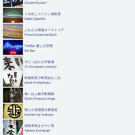
Oyster!Oyster!
イタめしスペイン南欧系
Italian,Spanish
ふれんち独逸オーストリア
French,österreichisch
TheBar 愛しの空間
the Bar
ザにっぽんの洋食屋
J's European cookery
和食割烹小料理あれこれ
world of Washoku
食いねぇ鮨天麩羅鰻
Sushi,Tenpura,Unagi
我らが居酒屋大衆食堂
favorite my Izakaya
焼鳥串焼きオヤジ系
Yakitori,Kushiyaki