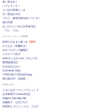
食い道をゆく
パフェラッチ！
らいぽの徘徊にっき
日々是油まみれ
ブログ 築地市場を食べつくせ！
佃の旦那
はっぴーふーみん行列★日記
『ワシ・ブロ』
どちらかというとノンお食事系
好奇心のままに食べる
NEW!
さとなお（佐藤尚之）
おかべたかしの編集記
イヌゲージ鉄犬
www.さとなお.com（さなメモ）
猪突猛進日記
なおねおなおん
Gymnastic Diary
T-PROJECT ATELIER blog
南の島LIFE－石垣島－
音を楽しむ系
たまにはオーストリアちっく ３
山本実樹子のmiracle日記
Shigeko Tojo Web Site
佐藤裕子 公式ブログ
村田和人 オフィシャル・ブログ