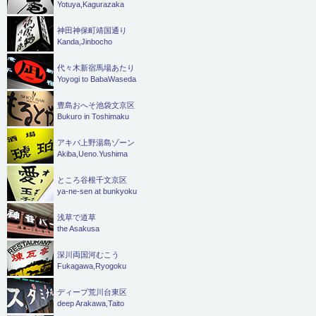
Yotuya,Kagurazaka
神田神保町靖国通り
Kanda,Jinbocho
代々木新宿馬場あたり
Yoyogi to BabaWaseda
豊島おへそ池袋文京区
Bukuro in Toshimaku
アキバ上野湯島ゾーン
Akiba,Ueno.Yushima
ところ谷根千文京区
ya-ne-sen at bunkyoku
浅草で道草
the Asakusa
深川両国河むこう
Fukagawa,Ryogoku
ディープ荒川台東区
deep Arakawa,Taito