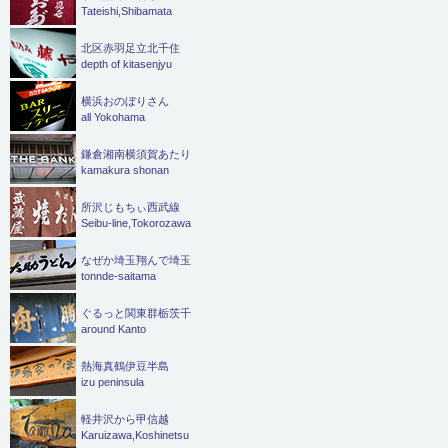
Tateishi,Shibamata
北区赤羽足立北千住
depth of kitasenjyu
横浜おのぼりさん
all Yokohama
鎌倉湘南横須賀あたり
kamakura shonan
所沢じもちぃ西武線
Seibu-line,Tokorozawa
なぜか埼玉翔んで埼玉
tonnde-saitama
ぐるっと関東群栃茨千
around Kanto
熱海真鶴伊豆半島
izu peninsula
軽井沢から甲信越
Karuizawa,Koshinetsu