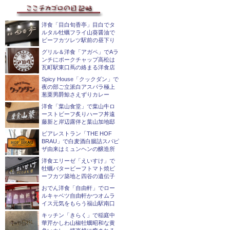
洋食「目白旬香亭」目白でタ
ルタル牡蠣フライ山葵醤油で
ビーフカツレツ駅前の昼下り
グリル＆洋食「アガペ」でAラ
ンチにポークチャップ高松は
瓦町駅東口蔦の絡まる洋食店
Spicy House「クックダン」で
夜の部ご立派白アスパラ極上
葱栗男爵鯨さえずりカレー
洋食「葉山食堂」で葉山牛ロ
ーストビーフ炙りハーフ丼遠
藤新と岸辺露伴と葉山加地邸
ビアレストラン「THE HOF
BRAU」で白麦酒白腸詰スパピ
ザ由来はミュンヘンの醸造所
洋食エリーゼ「えいすけ」で
牡蠣バタービーフトマト焼ビ
ーフカツ築地と四谷の遺伝子
おでん洋食「自由軒」でロー
ルキャベツ自由軒かつオムラ
イス元気をもらう福山駅南口
キッチン「きらく」で稲庭中
華芹かしわ山椒牡蠣昭和な黄