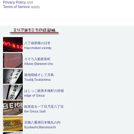
Privacy Policy
and
Terms of Service
apply.
八丁堀界隈の日常
Hacchobori vicinity
そぞろ入船新富町
Irifune,Shintomi-cho
築地情緒そして月島
Tsukiji,Tsukishima
はじっこ銀座木挽町の徘徊
edge of Ginza
銀座巡る一丁目乃至八丁目
the Ginza 1to8
京橋八重洲日本橋丸の内
Kyobashi,Marunouchi