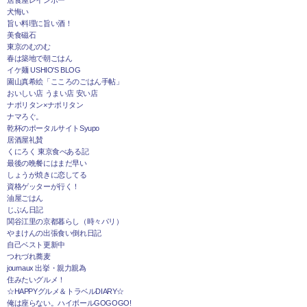
犬悔い
旨い料理に旨い酒！
美食磁石
東京のむのむ
春は築地で朝ごはん
イケ麺 USHIO'S BLOG
園山真希絵「こころのごはん手帖」
おいしい店 うまい店 安い店
ナポリタン×ナポリタン
ナマろぐ。
乾杯のポータルサイトSyupo
居酒屋礼賛
くにろく 東京食べある記
最後の晩餐にはまだ早い
しょうが焼きに恋してる
資格ゲッターが行く！
油屋ごはん
じぶん日記
関谷江里の京都暮らし（時々パリ）
やまけんの出張食い倒れ日記
自己ベスト更新中
つれづれ蕎麦
journaux 出挙・親力親為
住みたいグルメ！
☆HAPPYグルメ＆トラベルDIARY☆
俺は座らない。ハイボールGOGOGO!