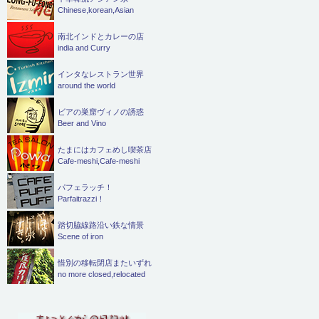
Chinese,korean,Asian
南北インドとカレーの店
india and Curry
インタなレストラン世界
around the world
ビアの巣窟ヴィノの誘惑
Beer and Vino
たまにはカフェめし喫茶店
Cafe-meshi,Cafe-meshi
パフェラッチ！
Parfaitrazzi！
踏切脇線路沿い鉄な情景
Scene of iron
惜別の移転閉店またいずれ
no more closed,relocated