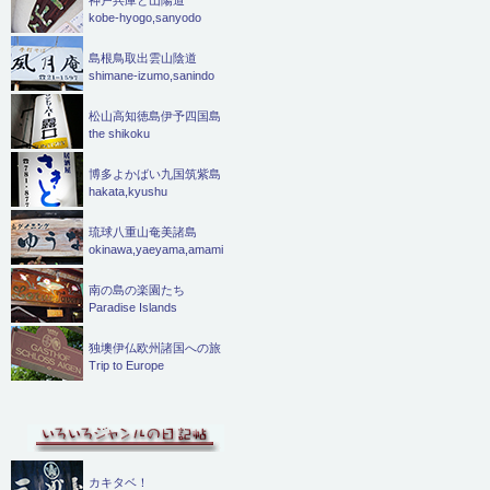
kobe-hyogo,sanyodo
島根鳥取出雲山陰道
shimane-izumo,sanindo
松山高知徳島伊予四国島
the shikoku
博多よかばい九国筑紫島
hakata,kyushu
琉球八重山奄美諸島
okinawa,yaeyama,amami
南の島の楽園たち
Paradise Islands
独墺伊仏欧州諸国への旅
Trip to Europe
カキタベ！