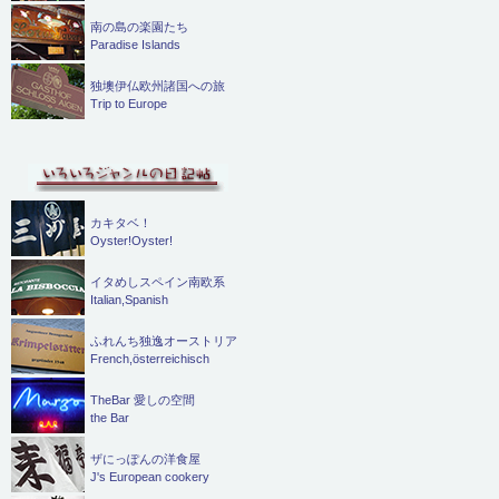
南の島の楽園たち
Paradise Islands
独墺伊仏欧州諸国への旅
Trip to Europe
カキタベ！
Oyster!Oyster!
イタめしスペイン南欧系
Italian,Spanish
ふれんち独逸オーストリア
French,österreichisch
TheBar 愛しの空間
the Bar
ザにっぽんの洋食屋
J's European cookery