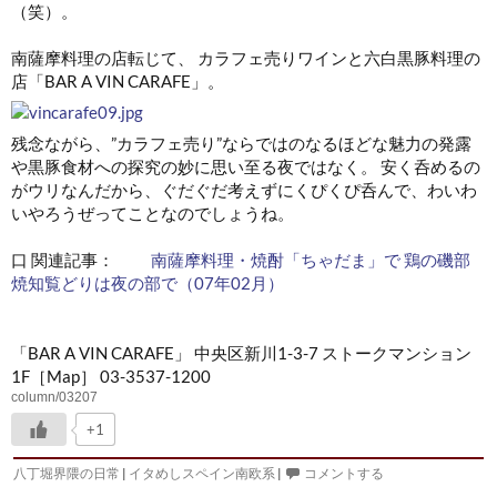
（笑）。
南薩摩料理の店転じて、 カラフェ売りワインと六白黒豚料理の
店「BAR A VIN CARAFE」。
残念ながら、”カラフェ売り”ならではのなるほどな魅力の発露
や黒豚食材への探究の妙に思い至る夜ではなく。 安く呑めるの
がウリなんだから、ぐだぐだ考えずにくぴくぴ呑んで、わいわ
いやろうぜってことなのでしょうね。
口 関連記事：
南薩摩料理・焼酎「ちゃだま」で 鶏の磯部
焼知覧どりは夜の部で（07年02月）
「BAR A VIN CARAFE」 中央区新川1-3-7 ストークマンション
1F［Map］ 03-3537-1200
column/03207
+1
八丁堀界隈の日常
|
イタめしスペイン南欧系
|
コメントする