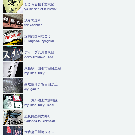
ところ谷根千文京区
ya-ne-sen at bunkyoku
浅草で道草
the Asakusa
深川両国河むこう
Fukagawa,Ryogoku
ディープ荒川台東区
deep Arakawa,Taito
東横線田園都市線目黒線
my lines Tokyu
身近洒落まち自由が丘
Jiyugaoka
ローカル池上大井町線
my lines Tokyu local
五反田品川大井町
Gotanda to Ohimachi
大森蒲田川崎ライン