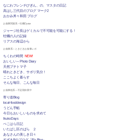
なにわフレンチびぎん、の、マスタの日記
高はし三代目のブログ マーク2
おかみ丼々和田 ブログ
お食事関連系～牡蠣Oyster
ジャージ社長はゲミカルで不可能を可能にする！
牡蠣の人の記録
リアスの海辺から
お食事系～ときどきお食事レポ
ちくわの時間
NEW!
おいしい～Photo Diary
天然プチトマ子
晴れときどき、サボリ気分！
ここちよく暮らす
そんな毎日、こんな毎日
お食事処系～不定期休業中
寄り道Blog
local-fooddesign
うどん手帖
今日もおいしいものを求めて
IkukoDays
ぺこはら日記
いたばし区のばら ２
あなさんの美しき日々
すずきBのブログ「B's Blog」