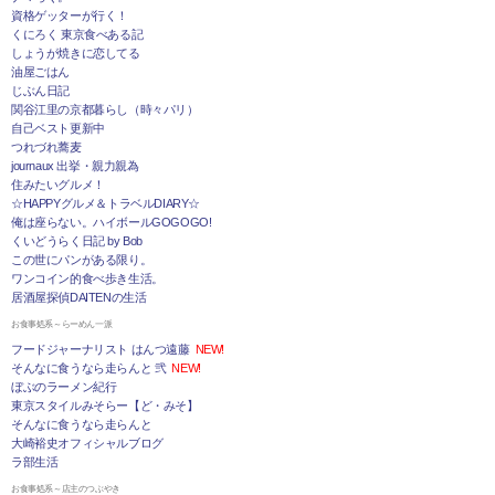
資格ゲッターが行く！
くにろく 東京食べある記
しょうが焼きに恋してる
油屋ごはん
じぶん日記
関谷江里の京都暮らし（時々パリ）
自己ベスト更新中
つれづれ蕎麦
journaux 出挙・親力親為
住みたいグルメ！
☆HAPPYグルメ＆トラベルDIARY☆
俺は座らない。ハイボールGOGOGO!
くいどうらく日記 by Bob
この世にパンがある限り。
ワンコイン的食べ歩き生活。
居酒屋探偵DAITENの生活
お食事処系～らーめん一派
フードジャーナリスト はんつ遠藤
NEW!
そんなに食うなら走らんと 弐
NEW!
ぼぶのラーメン紀行
東京スタイルみそらー【ど・みそ】
そんなに食うなら走らんと
大崎裕史オフィシャルブログ
ラ部生活
お食事処系～店主のつぶやき