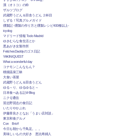
漢（オトコ）の粋
ザルツブログ
武蔵野うどん＆田舎うどん ２杯目
しずる！写真グルメガイド
燻製記 -燻製の作り方と燻製レシピ400種以上-
icydog
マドリード情報 Todo Madrid
ゆきむらな食生活とか
悪あがき女製作所
FetichesDaddyのゴス日記
YAKINIQUEST
What a wonderful day
コナモンこんなもん？
桃猫温泉三昧
大食い茶屋
武蔵野うどん＆田舎うどん
ゆる～り、ゆるゆると～
日本食べある記＠Blog
ニクＱ通信
習志野習志の食日記
いたりやかぶれ
伊藤章良さとなお「うまい店対談」
東京和食グルメ
Con Brio!!
今日も朝から千鳥足。。。
美味しいもの大好き 恵比寿婦人