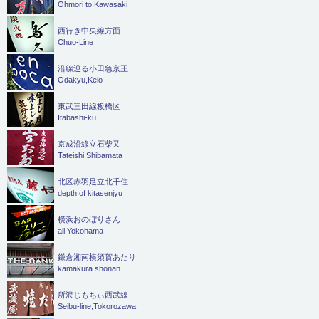
Ohmori to Kawasaki
西行き中央線方面
Chuo-Line
沿線巡る小田急京王
Odakyu,Keio
東武三田線板橋区
Itabashi-ku
京成沿線立石柴又
Tateishi,Shibamata
北区赤羽足立北千住
depth of kitasenjyu
横浜おのぼりさん
all Yokohama
鎌倉湘南横須賀あたり
kamakura shonan
所沢じもちぃ西武線
Seibu-line,Tokorozawa