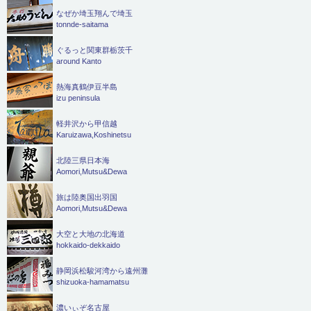
なぜか埼玉翔んで埼玉
tonnde-saitama
ぐるっと関東群栃茨千
around Kanto
熱海真鶴伊豆半島
izu peninsula
軽井沢から甲信越
Karuizawa,Koshinetsu
北陸三県日本海
Aomori,Mutsu&Dewa
旅は陸奥国出羽国
Aomori,Mutsu&Dewa
大空と大地の北海道
hokkaido-dekkaido
静岡浜松駿河湾から遠州灘
shizuoka-hamamatsu
濃いぃぞ名古屋