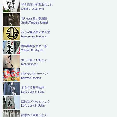
和食割烹小料理あれこれ
world of Washoku
食いねぇ鮨天麩羅鰻
Sushi,Tenpura,Unagi
我らが居酒屋大衆食堂
favorite my Izakaya
焼鳥串焼きオヤジ系
Yakitori,Kushiyaki
食し方様々お肉ニク
Meat dishes
好きなのさ ラーメン
beloved Ramen
するする蕎麦の粋
Let's suck in Soba
饂飩はズルっといこう
Let's suck in Udon
郷愁の武蔵野うどん