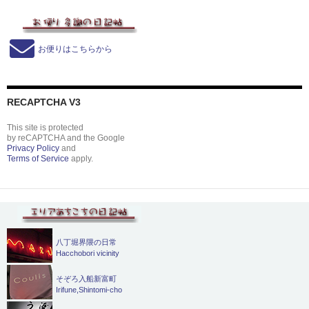
お便りはこちらから
RECAPTCHA V3
This site is protected
by reCAPTCHA and the Google
Privacy Policy
and
Terms of Service
apply.
八丁堀界隈の日常
Hacchobori vicinity
そぞろ入船新富町
Irifune,Shintomi-cho