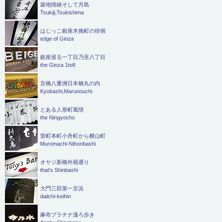
築地情緒そして月島
Tsukiji,Tsukishima
はじっこ銀座木挽町の徘徊
edge of Ginza
銀座巡る一丁目乃至八丁目
the Ginza 1to8
京橋八重洲日本橋丸の内
Kyobashi,Marunouchi
とある人形町風情
the Ningyocho
室町本町小舟町から横山町
Muromachi-Nihonbashi
オヤジ新橋外堀通り
that's Shinbashi
大門三田第一京浜
daiichi-keihin
麻布プラチナ漫ろ歩き