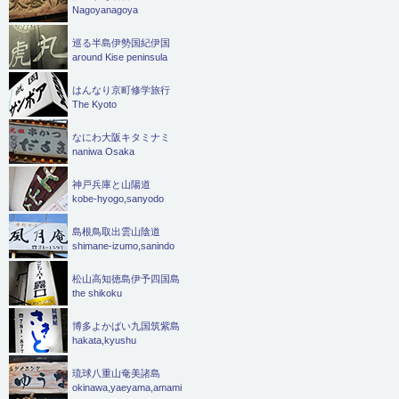
Nagoyanagoya
巡る半島伊勢国紀伊国
around Kise peninsula
はんなり京町修学旅行
The Kyoto
なにわ大阪キタミナミ
naniwa Osaka
神戸兵庫と山陽道
kobe-hyogo,sanyodo
島根鳥取出雲山陰道
shimane-izumo,sanindo
松山高知徳島伊予四国島
the shikoku
博多よかばい九国筑紫島
hakata,kyushu
琉球八重山奄美諸島
okinawa,yaeyama,amami