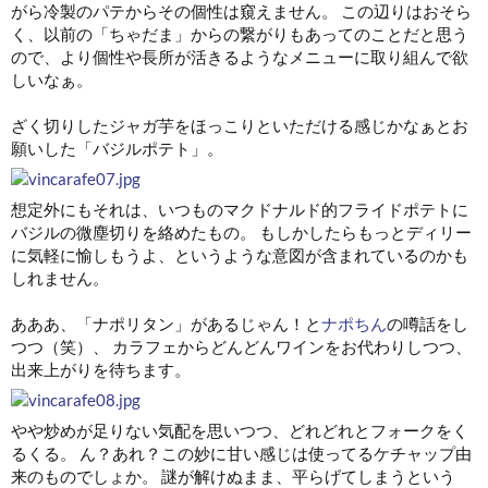
がら冷製のパテからその個性は窺えません。 この辺りはおそら
く、以前の「ちゃだま」からの繋がりもあってのことだと思う
ので、より個性や長所が活きるようなメニューに取り組んで欲
しいなぁ。
ざく切りしたジャガ芋をほっこりといただける感じかなぁとお
願いした「バジルポテト」。
想定外にもそれは、いつものマクドナルド的フライドポテトに
バジルの微塵切りを絡めたもの。 もしかしたらもっとディリー
に気軽に愉しもうよ、というような意図が含まれているのかも
しれません。
あああ、「ナポリタン」があるじゃん！と
ナポちん
の噂話をし
つつ（笑）、 カラフェからどんどんワインをお代わりしつつ、
出来上がりを待ちます。
やや炒めが足りない気配を思いつつ、どれどれとフォークをく
るくる。 ん？あれ？この妙に甘い感じは使ってるケチャップ由
来のものでしょか。 謎が解けぬまま、平らげてしまうという