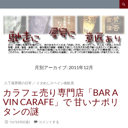
検
索
コ
ン
テ
ン
ツ
へ
ス
キ
ッ
プ
月別アーカイブ: 2011年12月
八丁堀界隈の日常
／
イタめしスペイン南欧系
カラフェ売り専門店「BAR A
VIN CARAFE」で 甘いナポリ
タンの謎
'11/12/02(金)
コメントする