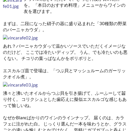
を。 「本日のおすすめ料理」メニューからワインの
友を選びます。
まずは、二段になった硝子の器に盛り込まれた「30種類の野菜
のバーニャカウダ」。
あれ？バーニャカウダって温かいソースでいただくイメージな
のだけど、 ここでは冷たいディップ。 うん、でも冷たいのも悪
くない。 チコリの葉っぱなんかをポリポリと。
エスカルゴ皿で登場は、「つぶ貝とマッシュルームのガーリッ
クオイル煮」。
沸々と沸いたオイルからつぶ貝を引き揚げて、ふーふーして齧
り付く。 コリクシュとした歯応えに擬似エスカルゴな感じもあ
って愉しいね。
なぜかBlancばかりのワインのラインナップ。 届くのは、カラ
フェに注がれた白。 じっくり選んだ一本を味わうとか、グラス
ごとの違いを愉しむとかではなく、 気軽にガブガブっと呑んじ