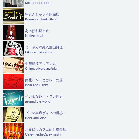
Musashino-udon
粉もんジャンク路面店
Konamon,Junk,Stand
あっぱれ郷土食
Native meals
まーさん沖縄八重山料理
Okinawa,Yaeyama
中華韓流アジアン系
Chinese,korean,Asian
南北インドとカレーの店
india and Curry
インタなレストラン世界
around the world
ビアの巣窟ヴィノの誘惑
Beer and Vino
たまにはカフェめし喫茶店
Cafe-meshi,Cafe-meshi