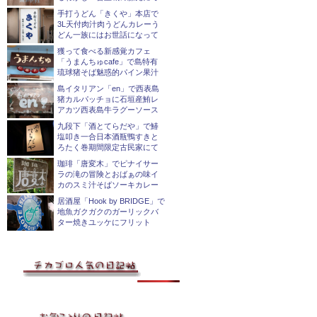
手打うどん「きくや」本店で
3L天付肉汁肉うどんカレーう
どん一族にはお世話になって
獲って食べる新感覚カフェ
「うまんちゅcafe」で島特有
琉球猪そば魅惑的パイン果汁
島イタリアン「en」で西表島
猪カルパッチョに石垣産鮪レ
アカツ西表島牛ラグーソース
九段下「酒とてらだや」で鰆
塩叩き一合日本酒瓶鴨すきと
ろたく巻期間限定古民家にて
珈琲「唐変木」でピナイサー
ラの滝の冒険とおばぁの味イ
カのスミ汁そばソーキカレー
居酒屋「Hook by BRIDGE」で
地魚ガクガクのガーリックバ
ター焼きユッケにフリット