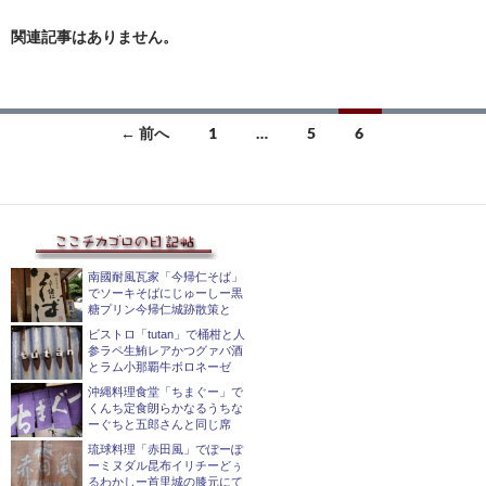
関連記事はありません。
投
← 前へ
1
…
5
6
稿
ナ
ビ
ゲ
南國耐風瓦家「今帰仁そば」
でソーキそばにじゅーしー黒
糖プリン今帰仁城跡散策と
ー
ビストロ「tutan」で桶柑と人
シ
参ラペ生鮪レアかつグァバ酒
とラム小那覇牛ボロネーゼ
ョ
沖縄料理食堂「ちまぐー」で
くんち定食朗らかなるうちな
ン
ーぐちと五郎さんと同じ席
琉球料理「赤田風」でぽーぽ
ーミヌダル昆布イリチーどぅ
るわかしー首里城の膝元にて