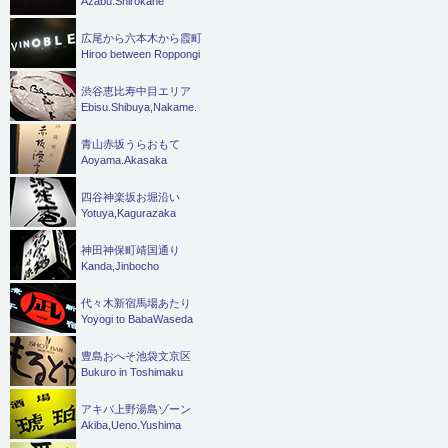
Azabu.Shirokane
広尾から六本木から霞町
Hiroo between Roppongi
渋谷恵比寿中目エリア
Ebisu.Shibuya,Nakame.
青山赤坂うらおもて
Aoyama.Akasaka
四谷神楽坂お堀沿い
Yotuya,Kagurazaka
神田神保町靖国通り
Kanda,Jinbocho
代々木新宿馬場あたり
Yoyogi to BabaWaseda
豊島おへそ池袋文京区
Bukuro in Toshimaku
アキバ上野湯島ゾーン
Akiba,Ueno.Yushima