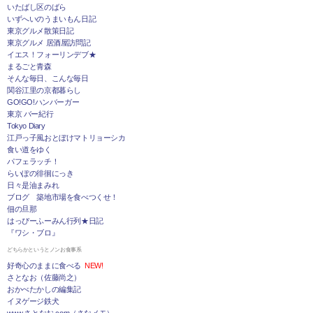
いたばし区のばら
いずへいのうまいもん日記
東京グルメ散策日記
東京グルメ 居酒屋訪問記
イエス！フォーリンデブ★
まるごと青森
そんな毎日、こんな毎日
関谷江里の京都暮らし
GO!GO!ハンバーガー
東京 バー紀行
Tokyo Diary
江戸っ子風おとぼけマトリョーシカ
食い道をゆく
パフェラッチ！
らいぽの徘徊にっき
日々是油まみれ
ブログ 築地市場を食べつくせ！
佃の旦那
はっぴーふーみん行列★日記
『ワシ・ブロ』
どちらかというとノンお食事系
好奇心のままに食べる
NEW!
さとなお（佐藤尚之）
おかべたかしの編集記
イヌゲージ鉄犬