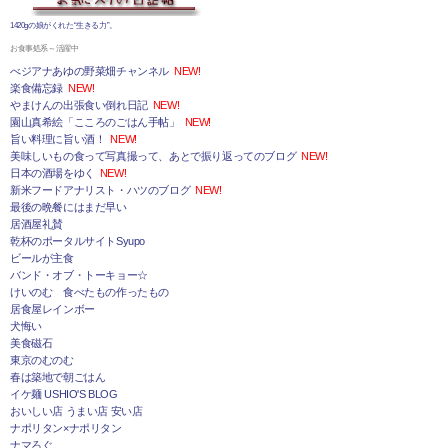
1420gの娘がくれた“生きる力”。
お食事処系～活躍中
べジアナあゆの野菜畑チャンネル
NEW!
楽食備忘録
NEW!
やまけんの出張食い倒れ日記
NEW!
園山真希絵「こころのごはん手帖」
NEW!
旨い料理に旨い酒！
NEW!
美味しいもの食って写真撮って、あとで振り返ってのブログ
NEW!
日本の酒場をゆく
NEW!
新米フードアナリスト・ハツのブログ
NEW!
最後の晩餐にはまだ早い
居酒屋礼賛
乾杯のポータルサイトSyupo
ビールが主食
バンド・オブ・トーキョー☆
けいのむ 食べたもの作ったもの
居食屋レインボー
犬悔い
美食磁石
東京のむのむ
春は築地で朝ごはん
イケ麺 USHIO'S BLOG
おいしい店 うまい店 安い店
ナポリタン×ナポリタン
ナマろぐ。