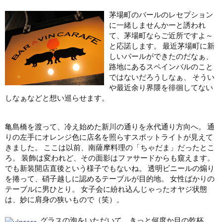
茅場町のバールのレセプション
に一緒しませんかーと誘われ
て、茅場町ならご近所ですよ～
と応諾します。 最近茅場町に新
しいバールができたのだなぁ、
路地にあるスペインバルのこと
ではないだろうしなぁ、 そうい
や最近余り界隈を徘徊してない
しなぁなどと想い巡らせます。
亀島橋を渡って、冷え始めた新川の通りを永代通り方向へ。 通
りの左手にオレンジ色に店名を照らすスポットライトが見えて
きました。 ここは以前、南薩摩料理の「ちゃだま」だったとこ
ろ。 装飾は変われど、その面影はファサードからも窺えます。
でも新装開店直後という様子でもないね。 透明ビニールの煽り
を捲って、硝子越しに認めるテーブルが目的地。 女性ばかりの
テーブルに男ひとり。 女子会に紛れ込んじゃったオヤジ状態
は、妙に肩身の狭いもので（笑）。
グラスの泡をいただいて、きっと何度か目の乾杯