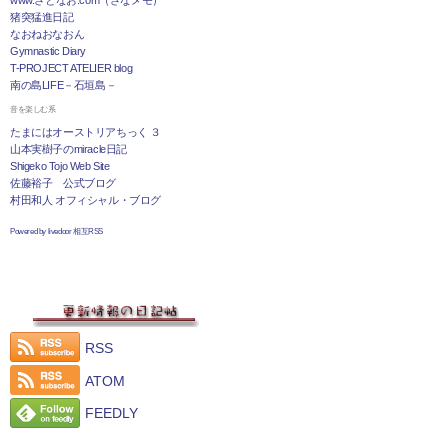
www.さとなお.com（さなメモ）
猪突猛進日記
なおねおなおん
Gymnastic Diary
T-PROJECT ATELIER blog
南の島LIFE－石垣島－
音を楽しむ系
たまにはオーストリアちっく ３
山本実樹子のmiracle日記
Shigeko Tojo Web Site
佐藤裕子 公式ブログ
村田和人 オフィシャル・ブログ
Powered by livedoor 相互RSS
RSS
ATOM
FEEDLY