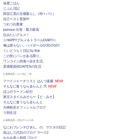
油屋ごはん
じぶん日記
関谷江里の京都暮らし（時々パリ）
自己ベスト更新中
つれづれ蕎麦
journaux 出挙・親力親為
住みたいグルメ！
☆HAPPYグルメ＆トラベルDIARY☆
俺は座らない。ハイボールGOGOGO!
くいどうらく日記 by Bob
この世にパンがある限り。
ワンコイン的食べ歩き生活。
居酒屋探偵DAITENの生活
お食事処系～らーめん一派
フードジャーナリスト はんつ遠藤
NEW!
そんなに食うなら走らんと 弐
NEW!
ぼぶのラーメン紀行
東京スタイルみそらー【ど・みそ】
そんなに食うなら走らんと
大崎裕史オフィシャルブログ
ラ部生活
お食事処系～店主のつぶやき
なにわフレンチびぎん、の、マスタの日記
高はし三代目のブログ マーク2
おかみ丼々和田 ブログ