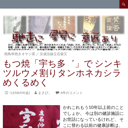
検
索
コ
ン
テ
ン
ツ
へ
ス
キ
焼鳥串焼きオヤジ系
／
京成沿線立石柴又
ッ
もつ焼「宇ち多゛」で シンキ
プ
ツルウメ割りタンホネカシラ
めくるめく
'13/08/09(金)
まさぴ。
4件のコメント
かれこれもう10年以上前のこと
でしょか。 今は別の健診施設に
お世話になっているけれど、 そ
こに替わる以前の健康診断は、