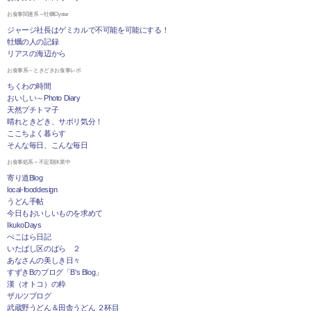
お食事関連系～牡蠣Oyster
ジャージ社長はゲミカルで不可能を可能にする！
牡蠣の人の記録
リアスの海辺から
お食事系～ときどきお食事レポ
ちくわの時間
おいしい～Photo Diary
天然プチトマ子
晴れときどき、サボリ気分！
ここちよく暮らす
そんな毎日、こんな毎日
お食事処系～不定期休業中
寄り道Blog
local-fooddesign
うどん手帖
今日もおいしいものを求めて
IkukoDays
ぺこはら日記
いたばし区のばら ２
あなさんの美しき日々
すずきBのブログ「B's Blog」
漢（オトコ）の粋
ザルツブログ
武蔵野うどん＆田舎うどん ２杯目