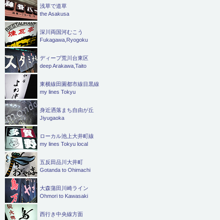
浅草で道草
the Asakusa
深川両国河むこう
Fukagawa,Ryogoku
ディープ荒川台東区
deep Arakawa,Taito
東横線田園都市線目黒線
my lines Tokyu
身近洒落まち自由が丘
Jiyugaoka
ローカル池上大井町線
my lines Tokyu local
五反田品川大井町
Gotanda to Ohimachi
大森蒲田川崎ライン
Ohmori to Kawasaki
西行き中央線方面