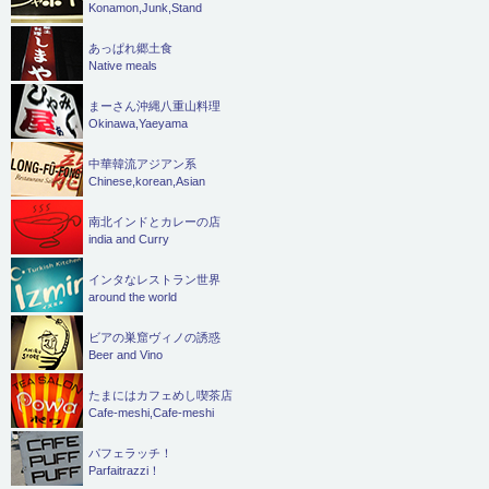
Konamon,Junk,Stand
あっぱれ郷土食
Native meals
まーさん沖縄八重山料理
Okinawa,Yaeyama
中華韓流アジアン系
Chinese,korean,Asian
南北インドとカレーの店
india and Curry
インタなレストラン世界
around the world
ビアの巣窟ヴィノの誘惑
Beer and Vino
たまにはカフェめし喫茶店
Cafe-meshi,Cafe-meshi
パフェラッチ！
Parfaitrazzi！