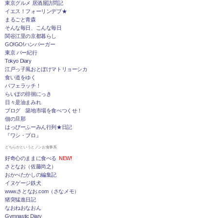
東京グルメ 居酒屋訪問記
イエス！フォーリンデブ★
まるごと青森
そんな毎日、こんな毎日
関谷江里の京都暮らし
GO!GO!ハンバーガー
東京 バー紀行
Tokyo Diary
江戸っ子風おとぼけマトリョーシカ
食い道をゆく
パフェラッチ！
らいぽの徘徊にっき
日々是油まみれ
ブログ 築地市場を食べつくせ！
佃の旦那
はっぴーふーみん行列★日記
『ワシ・ブロ』
どちらかというとノンお食事系
好奇心のままに食べる
NEW!
さとなお（佐藤尚之）
おかべたかしの編集記
イヌゲージ鉄犬
www.さとなお.com（さなメモ）
猪突猛進日記
なおねおなおん
Gymnastic Diary