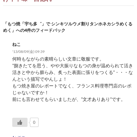
ー
シ
「もつ焼「宇ち多゛」で シンキツルウメ割りタンホネカシラめくる
ョ
めく」への4件のフィードバック
ン
ねこ
'13/08/09(金) 09:39
何時もながらの素晴らしい文章に敬服です。
”捌きたてを思う、やや大振りなもつの身が温められて活き
活きと中から膨らみ、炙った表面に張りをつくる”・・・な
んという描写でやんしょ！
もつ焼き屋のレポートでなく、フランス料理専門店のレポ
じゃないですか！
前にも言わせてもらいましたが、”文才ありあり”です。
0