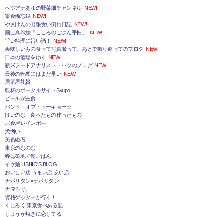
べジアナあゆの野菜畑チャンネル
NEW!
楽食備忘録
NEW!
やまけんの出張食い倒れ日記
NEW!
園山真希絵「こころのごはん手帖」
NEW!
旨い料理に旨い酒！
NEW!
美味しいもの食って写真撮って、あとで振り返ってのブログ
NEW!
日本の酒場をゆく
NEW!
新米フードアナリスト・ハツのブログ
NEW!
最後の晩餐にはまだ早い
NEW!
居酒屋礼賛
乾杯のポータルサイトSyupo
ビールが主食
バンド・オブ・トーキョー☆
けいのむ 食べたもの作ったもの
居食屋レインボー
犬悔い
美食磁石
東京のむのむ
春は築地で朝ごはん
イケ麺 USHIO'S BLOG
おいしい店 うまい店 安い店
ナポリタン×ナポリタン
ナマろぐ。
資格ゲッターが行く！
くにろく 東京食べある記
しょうが焼きに恋してる