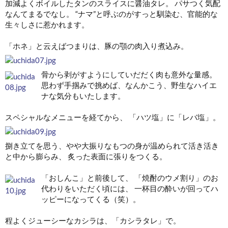
加減よくボイルしたタンのスライスに醤油タレ。 パサつく気配
なんてまるでなし。 “ナマ”と呼ぶのがすっと馴染む、官能的な
生々しさに惹かれます。
「ホネ」と云えばつまりは、豚の顎の肉入り煮込み。
骨から剥がすようにしていだだく肉も意外な量感。
思わず手掴みで挑めば、なんかこう、野生なハイエ
ナな気分もいたします。
スペシャルなメニューを経てから、 「ハツ塩」に「レバ塩」。
捌き立てを思う、やや大振りなもつの身が温められて活き活き
と中から膨らみ、 炙った表面に張りをつくる。
「おしんこ」と前後して、 「焼酎のウメ割り」のお
代わりをいただく頃には、 一杯目の酔いが回ってハ
ッピーになってくる（笑）。
程よくジューシーなカシラは、「カシラタレ」で。