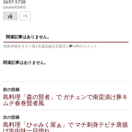
3697-5738
column/03405
+1
関連記事はありません。
焼鳥串焼きオヤジ系
|
京成沿線立石柴又
|
4件のコメント
関連記事はありません。
投
前の投稿
稿
島料理「森の賢者」で ガチュンで南蛮漬け豚キ
ムチ春巻賢者風
ナ
ビ
次の投稿
島料理「ひゃみく屋ぁ」で マチ刺身テビチ唐揚
ゲ
げ牛中味一目惚れ