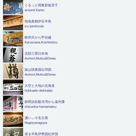
ぐるっと関東群栃茨千
around Kanto
熱海真鶴伊豆半島
izu peninsula
軽井沢から甲信越
Karuizawa,Koshinetsu
北陸三県日本海
Aomori,Mutsu&Dewa
旅は陸奥国出羽国
Aomori,Mutsu&Dewa
大空と大地の北海道
hokkaido-dekkaido
静岡浜松駿河湾から遠州灘
shizuoka-hamamatsu
濃いぃぞ名古屋
Nagoyanagoya
巡る半島伊勢国紀伊国