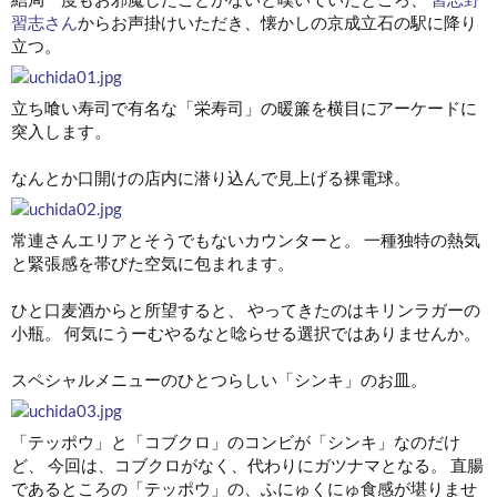
習志さん
からお声掛けいただき、懐かしの京成立石の駅に降り
立つ。
立ち喰い寿司で有名な「栄寿司」の暖簾を横目にアーケードに
突入します。
なんとか口開けの店内に潜り込んで見上げる裸電球。
常連さんエリアとそうでもないカウンターと。 一種独特の熱気
と緊張感を帯びた空気に包まれます。
ひと口麦酒からと所望すると、 やってきたのはキリンラガーの
小瓶。 何気にうーむやるなと唸らせる選択ではありませんか。
スペシャルメニューのひとつらしい「シンキ」のお皿。
「テッポウ」と「コブクロ」のコンビが「シンキ」なのだけ
ど、 今回は、コブクロがなく、代わりにガツナマとなる。 直腸
であるところの「テッポウ」の、ふにゅくにゅ食感が堪りませ