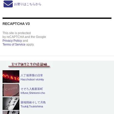
お便りはこちらから
RECAPTCHA V3
This site is protected
by reCAPTCHA and the Google
Privacy Policy
and
Terms of Service
apply.
八丁堀界隈の日常
Hacchobori vicinity
そぞろ入船新富町
Irifune,Shintomi-cho
築地情緒そして月島
Tsukiji,Tsukishima