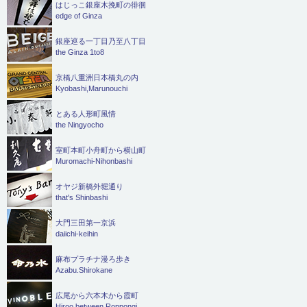
はじっこ銀座木挽町の徘徊
edge of Ginza
銀座巡る一丁目乃至八丁目
the Ginza 1to8
京橋八重洲日本橋丸の内
Kyobashi,Marunouchi
とある人形町風情
the Ningyocho
室町本町小舟町から横山町
Muromachi-Nihonbashi
オヤジ新橋外堀通り
that's Shinbashi
大門三田第一京浜
daiichi-keihin
麻布プラチナ漫ろ歩き
Azabu.Shirokane
広尾から六本木から霞町
Hiroo between Roppongi