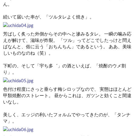
ん。
続いて届いた串が、「ツルタレよく焼き」。
芳ばしく炙った外側からその中へと滲みるタレ。 一瞬の噛み応
えが解けて、滋味が炸裂。 「ツル」ってどこでしたっけと問え
ばなんと、俗に云う「おちんちん」であるという。 ああ、美味
しいものなのね（笑）。
下町の、そして「宇ち多゛」の酒といえば、「焼酎のウメ割
り」。
色付け程度にさっと垂らす梅シロップなので、 実態はほとんど
甲類焼酎のストレート。 昼からこれは、ガツンと効くこと間違
いなし。
美しく、エッジの利いたフォルムでやってきたのが、「タンナ
マ」。