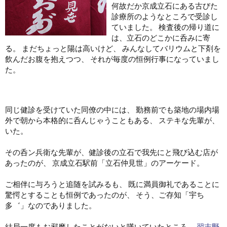
何故だか京成立石にある古びた
診療所のようなところで受診し
ていました。 検査後の帰り道に
は、立石のどこかに呑みに寄
る。 まだちょっと陽は高いけど、 みんなしてバリウムと下剤を
飲んだお腹を抱えつつ、 それが毎度の恒例行事になっていまし
た。
同じ健診を受けていた同僚の中には、 勤務前でも築地の場内場
外で朝から本格的に呑んじゃうこともある、 ステキな先輩が、
いた。
その呑ン兵衛な先輩が、健診後の立石で我先にと飛び込む店が
あったのが、 京成立石駅前「立石仲見世」のアーケード。
ご相伴に与ろうと追随を試みるも、 既に満員御礼であることに
驚愕とすることも恒例であったのが、 そう、ご存知「宇ち
多゛」なのでありました。
結局一度もお邪魔したことがないと嘆いていたところ、
習志野