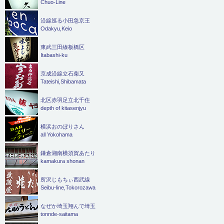
Chuo-Line
沿線巡る小田急京王
Odakyu,Keio
東武三田線板橋区
Itabashi-ku
京成沿線立石柴又
Tateishi,Shibamata
北区赤羽足立北千住
depth of kitasenjyu
横浜おのぼりさん
all Yokohama
鎌倉湘南横須賀あたり
kamakura shonan
所沢じもちぃ西武線
Seibu-line,Tokorozawa
なぜか埼玉翔んで埼玉
tonnde-saitama