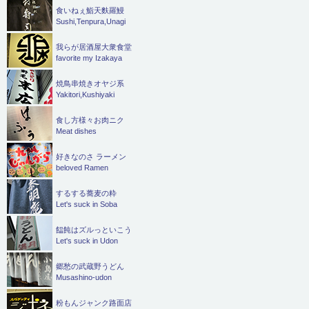
食いねぇ鮨天麩羅鰻
Sushi,Tenpura,Unagi
我らが居酒屋大衆食堂
favorite my Izakaya
焼鳥串焼きオヤジ系
Yakitori,Kushiyaki
食し方様々お肉ニク
Meat dishes
好きなのさ ラーメン
beloved Ramen
するする蕎麦の粋
Let's suck in Soba
饂飩はズルっといこう
Let's suck in Udon
郷愁の武蔵野うどん
Musashino-udon
粉もんジャンク路面店