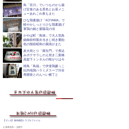
鳥「宮川」でいつものから揚
げ定食のある景色とお昼メニ
ューあれこれ夜もまた
ひな鶏素揚げ「KOYAMA」で
軽やかしっとりひな鶏素揚げ
軍鶏の鍋と紫陽花の頃
かやば町「鳥徳」で大人気鳥
鍋御前特製弁当きじ焼き重飴
色の階段昭和の風情がまた
炭火焼とり「羅生門」で煮込
みポテサラしのえ焼き二葉橋
高架下トンネルの暗がりは今
焼鳥「鳥福」で伊達鶏媛っこ
比内地鶏ハラミ〆スープ渋谷
再開発とのんべい横丁と
【マンガ】海外病院トラブルファイル
お食事処系～活躍中