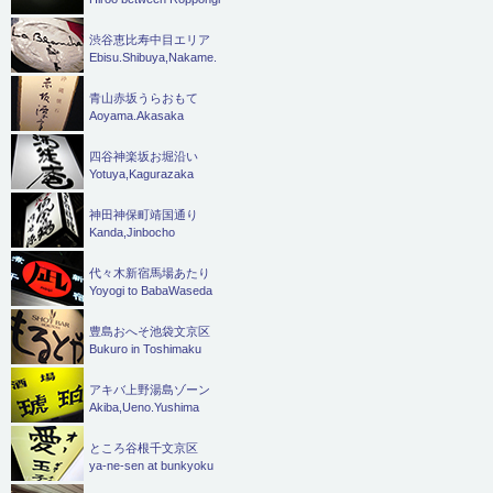
渋谷恵比寿中目エリア
Ebisu.Shibuya,Nakame.
青山赤坂うらおもて
Aoyama.Akasaka
四谷神楽坂お堀沿い
Yotuya,Kagurazaka
神田神保町靖国通り
Kanda,Jinbocho
代々木新宿馬場あたり
Yoyogi to BabaWaseda
豊島おへそ池袋文京区
Bukuro in Toshimaku
アキバ上野湯島ゾーン
Akiba,Ueno.Yushima
ところ谷根千文京区
ya-ne-sen at bunkyoku