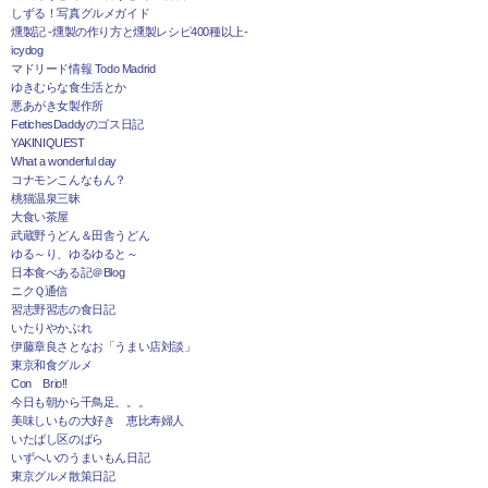
しずる！写真グルメガイド
燻製記 -燻製の作り方と燻製レシピ400種以上-
icydog
マドリード情報 Todo Madrid
ゆきむらな食生活とか
悪あがき女製作所
FetichesDaddyのゴス日記
YAKINIQUEST
What a wonderful day
コナモンこんなもん？
桃猫温泉三昧
大食い茶屋
武蔵野うどん＆田舎うどん
ゆる～り、ゆるゆると～
日本食べある記＠Blog
ニクＱ通信
習志野習志の食日記
いたりやかぶれ
伊藤章良さとなお「うまい店対談」
東京和食グルメ
Con Brio!!
今日も朝から千鳥足。。。
美味しいもの大好き 恵比寿婦人
いたばし区のばら
いずへいのうまいもん日記
東京グルメ散策日記