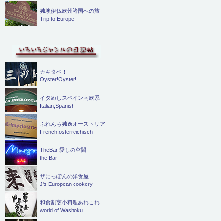
独墺伊仏欧州諸国への旅
Trip to Europe
カキタベ！
Oyster!Oyster!
イタめしスペイン南欧系
Italian,Spanish
ふれんち独逸オーストリア
French,österreichisch
TheBar 愛しの空間
the Bar
ザにっぽんの洋食屋
J's European cookery
和食割烹小料理あれこれ
world of Washoku