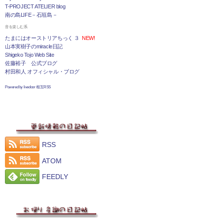
T-PROJECT ATELIER blog
南の島LIFE－石垣島－
音を楽しむ系
たまにはオーストリアちっく ３
NEW!
山本実樹子のmiracle日記
Shigeko Tojo Web Site
佐藤裕子 公式ブログ
村田和人 オフィシャル・ブログ
Powered by livedoor 相互RSS
RSS
ATOM
FEEDLY