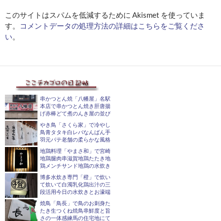
このサイトはスパムを低減するために Akismet を使っていま
す。
コメントデータの処理方法の詳細はこちらをご覧くださ
い
。
串かつとん焼「八幡屋」名駅
本店で串かつとん焼き肝唐揚
げ赤棒どて煮のんき屋の並び
やき鳥「さくら家」で冷やし
鳥青タタキ白レバなんばん手
羽元パテ老舗の柔らかな風格
地鶏料理「やまさ和」で宮崎
地鶏腿肉串滋賀地鶏たたき地
鶏メンチサンド地鶏の水炊き
博多水炊き専門「橙」で炊い
て炊いて白濁乳化鶏出汁の三
段活用今日の水炊きとお濠端
焼鳥「鳥長」で鳥のお刺身た
たき生つくね焼鳥串鮮度と旨
さの一体感練馬の住宅地にて