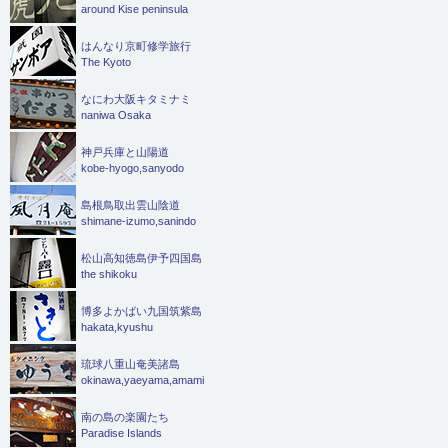
around Kise peninsula
はんなり京町修学旅行
The Kyoto
なにわ大阪キタミナミ
naniwa Osaka
神戸兵庫と山陽道
kobe-hyogo,sanyodo
島根鳥取出雲山陰道
shimane-izumo,sanindo
松山高知徳島伊予四国島
the shikoku
博多よかばい九国筑紫島
hakata,kyushu
琉球八重山奄美諸島
okinawa,yaeyama,amami
南の島の楽園たち
Paradise Islands