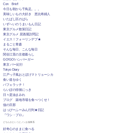
Con Brio!!
今日も朝から千鳥足。。。
美味しいもの大好き 恵比寿婦人
いたばし区のばら
いずへいのうまいもん日記
東京グルメ散策日記
東京グルメ 居酒屋訪問記
イエス！フォーリンデブ★
まるごと青森
そんな毎日、こんな毎日
関谷江里の京都暮らし
GO!GO!ハンバーガー
東京 バー紀行
Tokyo Diary
江戸っ子風おとぼけマトリョーシカ
食い道をゆく
パフェラッチ！
らいぽの徘徊にっき
日々是油まみれ
ブログ 築地市場を食べつくせ！
佃の旦那
はっぴーふーみん行列★日記
『ワシ・ブロ』
どちらかというとノンお食事系
好奇心のままに食べる