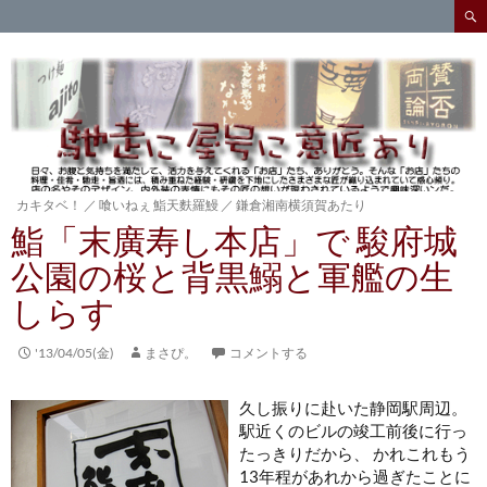
検
索
コ
ン
テ
ン
ツ
へ
ス
キ
カキタベ！
／
喰いねぇ 鮨天麩羅鰻
／
鎌倉湘南横須賀あたり
ッ
鮨「末廣寿し本店」で 駿府城
プ
公園の桜と背黒鰯と軍艦の生
しらす
'13/04/05(金)
まさぴ。
コメントする
久し振りに赴いた静岡駅周辺。
駅近くのビルの竣工前後に行っ
たっきりだから、 かれこれもう
13年程があれから過ぎたことに