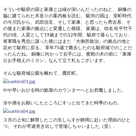
そういや駿府の国と家康とは縁が深いんだったのねと、 銅像の
脇に建てられた木造りの案内板を読む。 駿河の国は、室町時代
の今川氏から、武田信玄、そして家康、と思ったら秀吉系、そ
の後また家康の拠点にと変遷した模様。 家康は、幼名 松平竹千
代の頃、人質として19歳までの12年間、駿府で暮らしており、
将軍職を秀忠に譲った後にはまた「大御所政治」の拠点の地と
定めて駿府に戻る。 享年75歳で薨去したのも駿府城でのことだ
ったんだね。 銅像に向かって右手には、蜜柑の木の前に「家康
公お手植えのミカン」なんて立て札もございます。
そんな駿府城公園を離れて、鷹匠町。
やや早いおひる時の鮨屋のカウンターへとお邪魔しました。
冷や酒をお願いしたところにすっと出てきた時季のもの。
３月の上旬に解禁したこの生しらすが静岡に赴いた理由のひと
つ。 それが早速突き出しで登場しちゃいました（笑）。