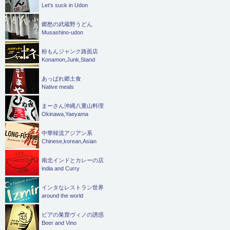
Let's suck in Udon
郷愁の武蔵野うどん
Musashino-udon
粉もんジャンク路面店
Konamon,Junk,Stand
あっぱれ郷土食
Native meals
まーさん沖縄八重山料理
Okinawa,Yaeyama
中華韓流アジアン系
Chinese,korean,Asian
南北インドとカレーの店
india and Curry
インタなレストラン世界
around the world
ビアの巣窟ヴィノの誘惑
Beer and Vino