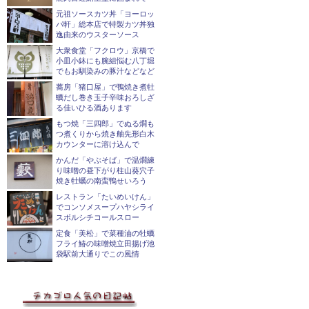
元祖ソースカツ丼「ヨーロッ
パ軒」総本店で特製カツ丼独
逸由来のウスターソース
大衆食堂「フクロウ」京橋で
小皿小鉢にも腕組悩む八丁堀
でもお馴染みの豚汁などなど
蕎房「猪口屋」で鴨焼き煮牡
蠣だし巻き玉子辛味おろしざ
る佳いひる酒あります
もつ焼「三四郎」でぬる燗も
つ煮くりから焼き舳先形白木
カウンターに溶け込んで
かんだ「やぶそば」で温燗練
り味噌の昼下がり柱山葵穴子
焼き牡蠣の南蛮鴨せいろう
レストラン「たいめいけん」
でコンソメスープハヤシライ
スボルシチコールスロー
定食「美松」で菜種油の牡蠣
フライ鰆の味噌焼立田揚げ池
袋駅前大通りでこの風情