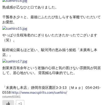
熟成感が乙なひと口でありました。
干瓢巻き少々と、最後にふたたび生しらすを軍艦でいただいて
お愛想。
やっぱり生桜海老のにぎりもいただきたかったでございます
（笑）。
駿府城公園もほど近い、駿河湾の恵み揃う鮨処「末廣寿し本
店」。
創業来百有余年という老舗の心得と気の置けない雰囲気が同居
して、居心地がいい。 背黒鰯も印象的でした。
「末廣寿し本店」 静岡市葵区鷹匠3-3-13 ［Ｍａｐ］ 054-245-
0558
http://www.macspirits.com/suehiro/
column/03361
+1