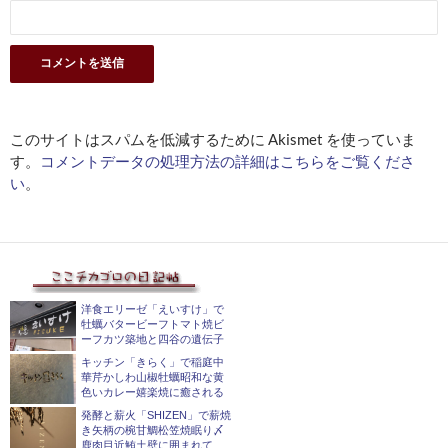
このサイトはスパムを低減するために Akismet を使っていま
す。
コメントデータの処理方法の詳細はこちらをご覧くださ
い
。
洋食エリーゼ「えいすけ」で
牡蠣バタービーフトマト焼ビ
ーフカツ築地と四谷の遺伝子
キッチン「きらく」で稲庭中
華芹かしわ山椒牡蠣昭和な黄
色いカレー嬉楽焼に癒される
発酵と薪火「SHIZEN」で薪焼
き矢柄の椀甘鯛松笠焼眠り〆
鹿肉目近鮪土壁に囲まれて