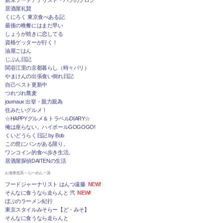
居酒屋礼賛
くにろく 東京食べある記
最後の晩餐にはまだ早い
しょうが焼きに恋してる
資格ゲッターが行く！
油屋ごはん
じぶん日記
関谷江里の京都暮らし（時々パリ）
やまけんの出張食い倒れ日記
自己ベスト更新中
つれづれ蕎麦
journaux 出挙・親力親為
住みたいグルメ！
☆HAPPYグルメ＆トラベルDIARY☆
俺は座らない。ハイボールGOGOGO!
くいどうらく日記 by Bob
この世にパンがある限り。
ワンコイン的食べ歩き生活。
居酒屋探偵DAITENの生活
お食事処系～らーめん一派
フードジャーナリスト はんつ遠藤
NEW!
そんなに食うなら走らんと 弐
NEW!
ぼぶのラーメン紀行
東京スタイルみそらー【ど・みそ】
そんなに食うなら走らんと