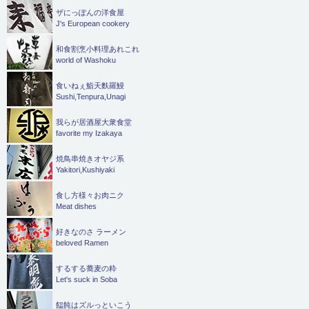
ザにっぽんの洋食屋
J's European cookery
和食割烹小料理あれこれ
world of Washoku
食いねぇ鮨天麩羅鰻
Sushi,Tenpura,Unagi
我らが居酒屋大衆食堂
favorite my Izakaya
焼鳥串焼きオヤジ系
Yakitori,Kushiyaki
食し方様々お肉ニク
Meat dishes
好きなのさ ラーメン
beloved Ramen
するする蕎麦の粋
Let's suck in Soba
饂飩はズルっといこう