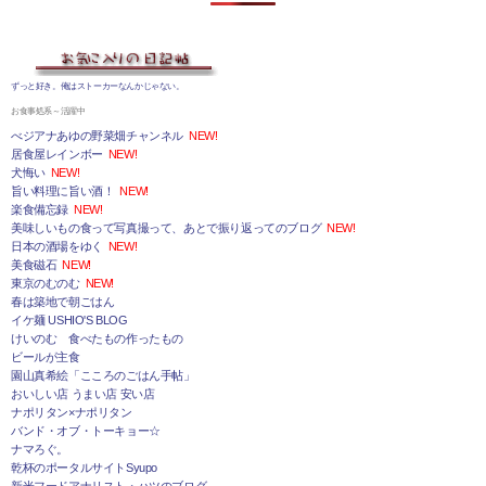
ずっと好き。俺はストーカーなんかじゃない。
お食事処系～活躍中
べジアナあゆの野菜畑チャンネル
NEW!
居食屋レインボー
NEW!
犬悔い
NEW!
旨い料理に旨い酒！
NEW!
楽食備忘録
NEW!
美味しいもの食って写真撮って、あとで振り返ってのブログ
NEW!
日本の酒場をゆく
NEW!
美食磁石
NEW!
東京のむのむ
NEW!
春は築地で朝ごはん
イケ麺 USHIO'S BLOG
けいのむ 食べたもの作ったもの
ビールが主食
園山真希絵「こころのごはん手帖」
おいしい店 うまい店 安い店
ナポリタン×ナポリタン
バンド・オブ・トーキョー☆
ナマろぐ。
乾杯のポータルサイトSyupo
新米フードアナリスト・ハツのブログ