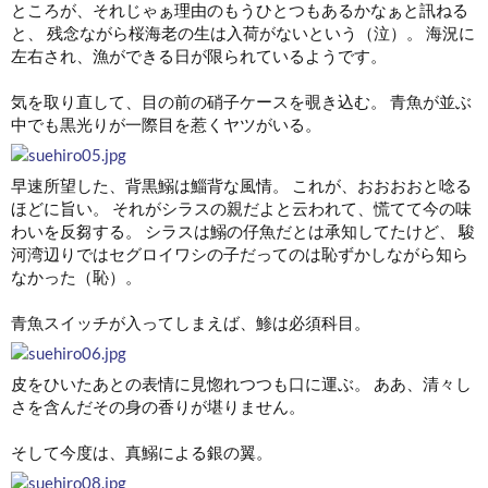
ところが、それじゃぁ理由のもうひとつもあるかなぁと訊ねる
と、 残念ながら桜海老の生は入荷がないという（泣）。 海況に
左右され、漁ができる日が限られているようです。
気を取り直して、目の前の硝子ケースを覗き込む。 青魚が並ぶ
中でも黒光りが一際目を惹くヤツがいる。
早速所望した、背黒鰯は鯔背な風情。 これが、おおおおと唸る
ほどに旨い。 それがシラスの親だよと云われて、慌てて今の味
わいを反芻する。 シラスは鰯の仔魚だとは承知してたけど、 駿
河湾辺りではセグロイワシの子だってのは恥ずかしながら知ら
なかった（恥）。
青魚スイッチが入ってしまえば、鯵は必須科目。
皮をひいたあとの表情に見惚れつつも口に運ぶ。 ああ、清々し
さを含んだその身の香りが堪りません。
そして今度は、真鰯による銀の翼。