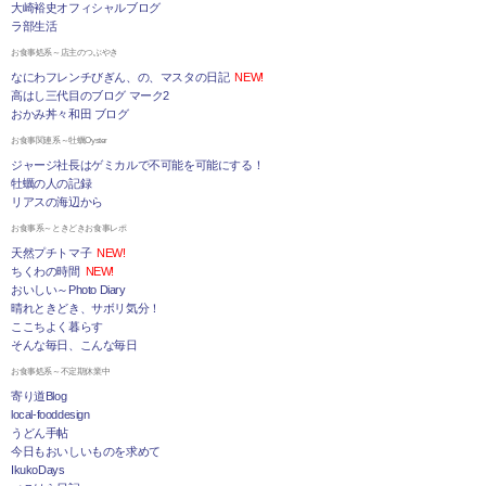
大崎裕史オフィシャルブログ
ラ部生活
お食事処系～店主のつぶやき
なにわフレンチびぎん、の、マスタの日記
NEW!
高はし三代目のブログ マーク2
おかみ丼々和田 ブログ
お食事関連系～牡蠣Oyster
ジャージ社長はゲミカルで不可能を可能にする！
牡蠣の人の記録
リアスの海辺から
お食事系～ときどきお食事レポ
天然プチトマ子
NEW!
ちくわの時間
NEW!
おいしい～Photo Diary
晴れときどき、サボリ気分！
ここちよく暮らす
そんな毎日、こんな毎日
お食事処系～不定期休業中
寄り道Blog
local-fooddesign
うどん手帖
今日もおいしいものを求めて
IkukoDays