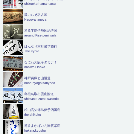
shizuoka-hamamatsu
濃いぃぞ名古屋
Nagoyanagoya
巡る半島伊勢国紀伊国
around Kise peninsula
はんなり京町修学旅行
The Kyoto
なにわ大阪キタミナミ
naniwa Osaka
神戸兵庫と山陽道
kobe-hyogo,sanyodo
島根鳥取出雲山陰道
shimane-izumo,sanindo
松山高知徳島伊予四国島
the shikoku
博多よかばい九国筑紫島
hakata,kyushu