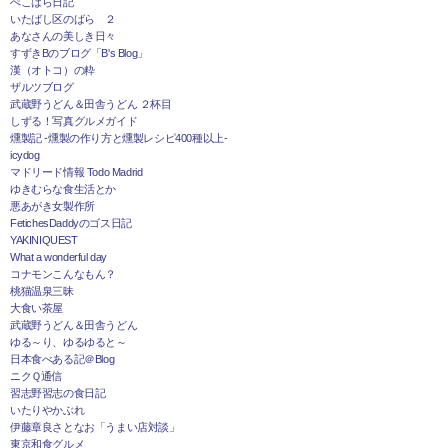
ぺこはら日記
いたばし区のばら ２
あなさんの美しき日々
すずきBのブログ「B's Blog」
漢（オトコ）の粋
ザルツブログ
武蔵野うどん＆田舎うどん ２杯目
しずる！写真グルメガイド
燻製記 -燻製の作り方と燻製レシピ400種以上-
icydog
マドリード情報 Todo Madrid
ゆきむらな食生活とか
悪あがき女製作所
FetichesDaddyのゴス日記
YAKINIQUEST
What a wonderful day
コナモンこんなもん？
桃猫温泉三昧
大食い茶屋
武蔵野うどん＆田舎うどん
ゆる～り、ゆるゆると～
日本食べある記＠Blog
ニクＱ通信
習志野習志の食日記
いたりやかぶれ
伊藤章良さとなお「うまい店対談」
東京和食グルメ