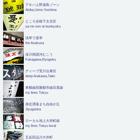
アキバ上野湯島ゾーン
Akiba,Ueno.Yushima
ところ谷根千文京区
ya-ne-sen at bunkyoku
浅草で道草
the Asakusa
深川両国河むこう
Fukagawa,Ryogoku
ディープ荒川台東区
deep Arakawa,Taito
東横線田園都市線目黒線
my lines Tokyu
身近洒落まち自由が丘
Jiyugaoka
ローカル池上大井町線
my lines Tokyu local
五反田品川大井町