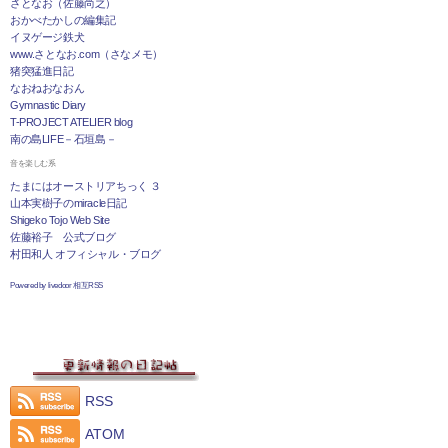
さとなお（佐藤尚之）
おかべたかしの編集記
イヌゲージ鉄犬
www.さとなお.com（さなメモ）
猪突猛進日記
なおねおなおん
Gymnastic Diary
T-PROJECT ATELIER blog
南の島LIFE－石垣島－
音を楽しむ系
たまにはオーストリアちっく ３
山本実樹子のmiracle日記
Shigeko Tojo Web Site
佐藤裕子 公式ブログ
村田和人 オフィシャル・ブログ
Powered by livedoor 相互RSS
RSS
ATOM