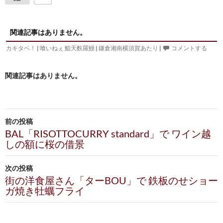
関連記事はありません。
カキタベ！
|
喰いねぇ 鮨天麩羅鰻
|
鎌倉湘南横須賀あたり
|
コメントする
関連記事はありません。
投
前の投稿
稿
BAL「RISOTTOCURRY standard」で ワイン越
しの額に桜の借景
ナ
ビ
次の投稿
街の洋食屋さん「ターBOU」で 鉄板のせショー
ゲ
ガ焼き牡蠣フライ
ー
シ