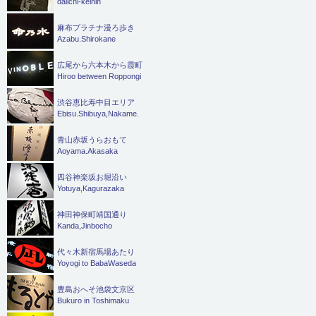
daiichi-keihin
麻布プラチナ漫ろ歩き
Azabu.Shirokane
広尾から六本木から霞町
Hiroo between Roppongi
渋谷恵比寿中目エリア
Ebisu.Shibuya,Nakame.
青山赤坂うらおもて
Aoyama.Akasaka
四谷神楽坂お堀沿い
Yotuya,Kagurazaka
神田神保町靖国通り
Kanda,Jinbocho
代々木新宿馬場あたり
Yoyogi to BabaWaseda
豊島おへそ池袋文京区
Bukuro in Toshimaku