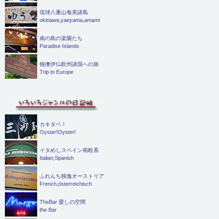
琉球八重山奄美諸島
okinawa,yaeyama,amami
南の島の楽園たち
Paradise Islands
独墺伊仏欧州諸国への旅
Trip to Europe
カキタベ！
Oyster!Oyster!
イタめしスペイン南欧系
Italian,Spanish
ふれんち独逸オーストリア
French,österreichisch
TheBar 愛しの空間
the Bar