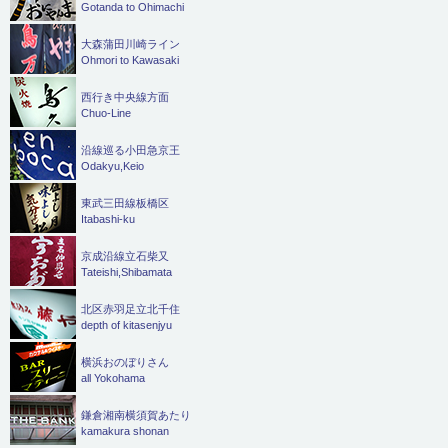
Gotanda to Ohimachi
大森蒲田川崎ライン
Ohmori to Kawasaki
西行き中央線方面
Chuo-Line
沿線巡る小田急京王
Odakyu,Keio
東武三田線板橋区
Itabashi-ku
京成沿線立石柴又
Tateishi,Shibamata
北区赤羽足立北千住
depth of kitasenjyu
横浜おのぼりさん
all Yokohama
鎌倉湘南横須賀あたり
kamakura shonan