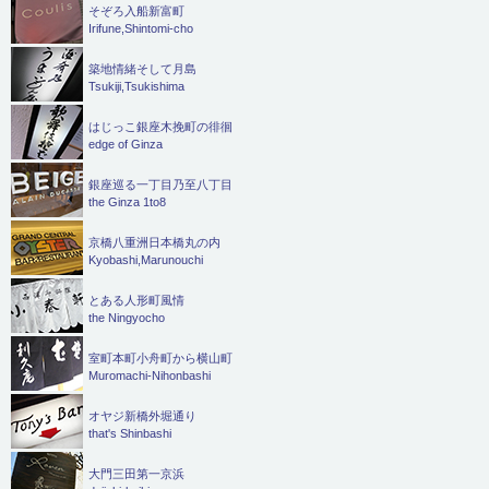
そぞろ入船新富町
Irifune,Shintomi-cho
築地情緒そして月島
Tsukiji,Tsukishima
はじっこ銀座木挽町の徘徊
edge of Ginza
銀座巡る一丁目乃至八丁目
the Ginza 1to8
京橋八重洲日本橋丸の内
Kyobashi,Marunouchi
とある人形町風情
the Ningyocho
室町本町小舟町から横山町
Muromachi-Nihonbashi
オヤジ新橋外堀通り
that's Shinbashi
大門三田第一京浜