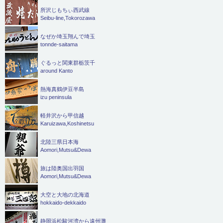
所沢じもちぃ西武線
Seibu-line,Tokorozawa
なぜか埼玉翔んで埼玉
tonnde-saitama
ぐるっと関東群栃茨千
around Kanto
熱海真鶴伊豆半島
izu peninsula
軽井沢から甲信越
Karuizawa,Koshinetsu
北陸三県日本海
Aomori,Mutsu&Dewa
旅は陸奥国出羽国
Aomori,Mutsu&Dewa
大空と大地の北海道
hokkaido-dekkaido
静岡浜松駿河湾から遠州灘