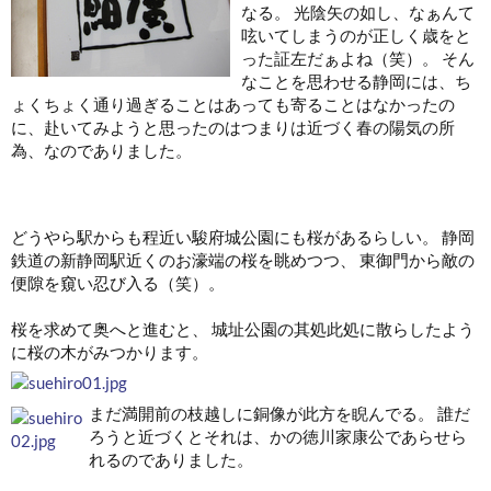
なる。 光陰矢の如し、なぁんて
呟いてしまうのが正しく歳をと
った証左だぁよね（笑）。 そん
なことを思わせる静岡には、ち
ょくちょく通り過ぎることはあっても寄ることはなかったの
に、赴いてみようと思ったのはつまりは近づく春の陽気の所
為、なのでありました。
どうやら駅からも程近い駿府城公園にも桜があるらしい。 静岡
鉄道の新静岡駅近くのお濠端の桜を眺めつつ、 東御門から敵の
便隙を窺い忍び入る（笑）。
桜を求めて奥へと進むと、 城址公園の其処此処に散らしたよう
に桜の木がみつかります。
まだ満開前の枝越しに銅像が此方を睨んでる。 誰だ
ろうと近づくとそれは、かの徳川家康公であらせら
れるのでありました。