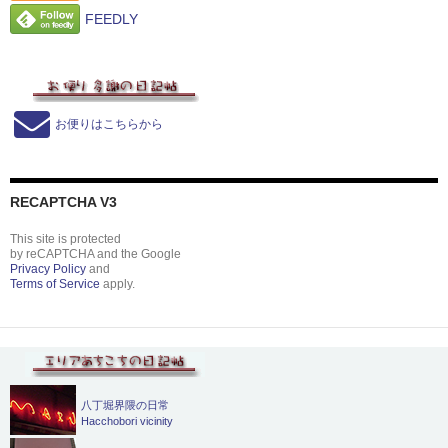
FEEDLY
お便りはこちらから
RECAPTCHA V3
This site is protected
by reCAPTCHA and the Google
Privacy Policy
and
Terms of Service
apply.
八丁堀界隈の日常
Hacchobori vicinity