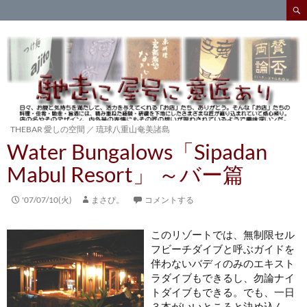
検
索
コ
ン
テ
ン
ツ
へ
ス
キ
THEBAR 愛しの空間
／
琉球八重山奄美諸島
ッ
Water Bungalows「Sipadan
プ
Mabul Resort」 ～バー篇
'07/07/10(火)
まさぴ。
コメントする
このリゾートでは、無制限セル
フビーチダイブと呼ぶガイドを
伴わないバディのみのエキスト
ラダイブもできるし、勿論ナイ
トダイブもできる。でも、一日
３本がいいところと決め込ん