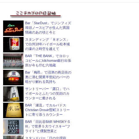
Bar「StarDust」でジンフィズ
埠頭ノースピアが生んだ異国
情緒のあの頃と今と
スタンディング「８オンス」
で白州18年ハイボール松本城
の濠の上時空を越えて
BAR「THE BANK」でヨロッ
コビールにkilchoman銀行出張
所が今も佇む六地蔵
Bar「梅邑」で沼津の商店街の
奥に潜む開業半世紀のバーの
暗がり解れる気持ち
サントリーバー「露口」でハ
イボールとふたつの笑顔のカ
ウンターに癒される
BAR「瀬流」でカルバドス
Christian Drouin竪町ストリー
トに寄り添うカウンター
BAR「日比谷BAR WHISKY‐S
III」で世界５大ウイスキー”フ
ライト”と燻製惣菜と
スタンドバー「日の出理容