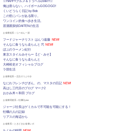
☆HAPPYグルメ＆トラベルDIARY☆
俺は座らない。ハイボールGOGOGO!
くいどうらく日記 by Bob
この世にパンがある限り。
ワンコイン的食べ歩き生活。
居酒屋探偵DAITENの生活
お食事処系～らーめん一派
フードジャーナリスト はんつ遠藤
NEW!
そんなに食うなら走らんと 弐
NEW!
ぼぶのラーメン紀行
東京スタイルみそらー【ど・みそ】
そんなに食うなら走らんと
大崎裕史オフィシャルブログ
ラ部生活
お食事処系～店主のつぶやき
なにわフレンチびぎん、の、マスタの日記
NEW!
高はし三代目のブログ マーク2
おかみ丼々和田 ブログ
お食事関連系～牡蠣Oyster
ジャージ社長はゲミカルで不可能を可能にする！
牡蠣の人の記録
リアスの海辺から
お食事系～ときどきお食事レポ
ちくわの時間
NEW!