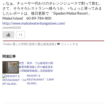
ぃなぁ。チェーサー代わりのオレンジジュースで割って飲む。
さて、そろそろレストランへ移ろうか。 >ちょっと潜ってみま
したレポートは、後日更新で 「Sipadan Mabul Resort」
Mabul Island 60-89-784-800
http://www.mabulwaterbungalows.com/
column/02292
+1
TheBar 愛しの空間
|
琉球八重山奄美諸島
|
コメントする
関連記事
割烹「美伊」で山葵海苔の関
鯵香母酢胡椒と肝の鯒炭直炙
り関鯖鱧茶碗蒸し北部旅館街
RESORT &
RESTAURANT「CARP
ISLAND」
投