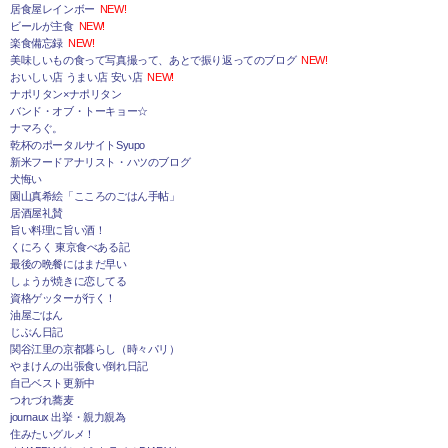
居食屋レインボー
NEW!
ビールが主食
NEW!
楽食備忘録
NEW!
美味しいもの食って写真撮って、あとで振り返ってのブログ
NEW!
おいしい店 うまい店 安い店
NEW!
ナポリタン×ナポリタン
バンド・オブ・トーキョー☆
ナマろぐ。
乾杯のポータルサイトSyupo
新米フードアナリスト・ハツのブログ
犬悔い
園山真希絵「こころのごはん手帖」
居酒屋礼賛
旨い料理に旨い酒！
くにろく 東京食べある記
最後の晩餐にはまだ早い
しょうが焼きに恋してる
資格ゲッターが行く！
油屋ごはん
じぶん日記
関谷江里の京都暮らし（時々パリ）
やまけんの出張食い倒れ日記
自己ベスト更新中
つれづれ蕎麦
journaux 出挙・親力親為
住みたいグルメ！