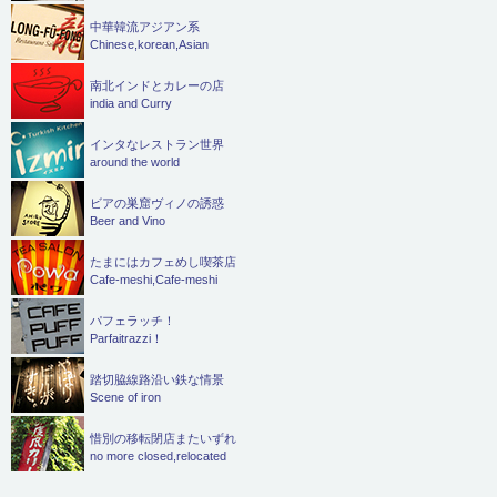
中華韓流アジアン系
Chinese,korean,Asian
南北インドとカレーの店
india and Curry
インタなレストラン世界
around the world
ビアの巣窟ヴィノの誘惑
Beer and Vino
たまにはカフェめし喫茶店
Cafe-meshi,Cafe-meshi
パフェラッチ！
Parfaitrazzi！
踏切脇線路沿い鉄な情景
Scene of iron
惜別の移転閉店またいずれ
no more closed,relocated