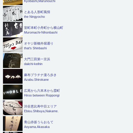
Kyobashi,Marunouchi
とある人形町風情
the Ningyocho
室町本町小舟町から横山町
Muromachi-Nihonbashi
オヤジ新橋外堀通り
that's Shinbashi
大門三田第一京浜
daiichi-keihin
麻布プラチナ漫ろ歩き
Azabu.Shirokane
広尾から六本木から霞町
Hiroo between Roppongi
渋谷恵比寿中目エリア
Ebisu.Shibuya,Nakame.
青山赤坂うらおもて
Aoyama.Akasaka