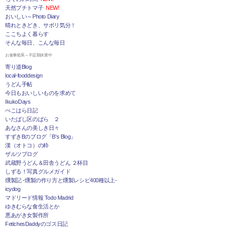
天然プチトマ子
NEW!
おいしい～Photo Diary
晴れときどき、サボリ気分！
ここちよく暮らす
そんな毎日、こんな毎日
お食事処系～不定期休業中
寄り道Blog
local-fooddesign
うどん手帖
今日もおいしいものを求めて
IkukoDays
ぺこはら日記
いたばし区のばら ２
あなさんの美しき日々
すずきBのブログ「B's Blog」
漢（オトコ）の粋
ザルツブログ
武蔵野うどん＆田舎うどん ２杯目
しずる！写真グルメガイド
燻製記 -燻製の作り方と燻製レシピ400種以上-
icydog
マドリード情報 Todo Madrid
ゆきむらな食生活とか
悪あがき女製作所
FetichesDaddyのゴス日記