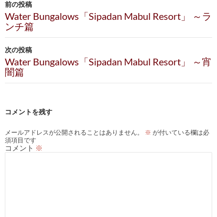
前の投稿
稿
Water Bungalows「Sipadan Mabul Resort」 ～ラ
ンチ篇
ナ
ビ
次の投稿
Water Bungalows「Sipadan Mabul Resort」 ～宵
ゲ
闇篇
ー
シ
コメントを残す
ョ
ン
メールアドレスが公開されることはありません。
※
が付いている欄は必
須項目です
コメント
※