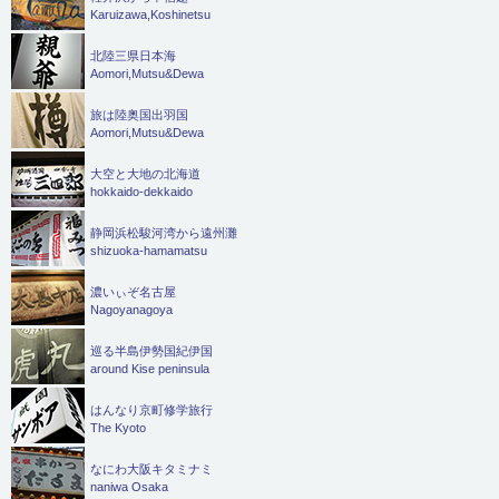
Karuizawa,Koshinetsu
北陸三県日本海
Aomori,Mutsu&Dewa
旅は陸奥国出羽国
Aomori,Mutsu&Dewa
大空と大地の北海道
hokkaido-dekkaido
静岡浜松駿河湾から遠州灘
shizuoka-hamamatsu
濃いぃぞ名古屋
Nagoyanagoya
巡る半島伊勢国紀伊国
around Kise peninsula
はんなり京町修学旅行
The Kyoto
なにわ大阪キタミナミ
naniwa Osaka