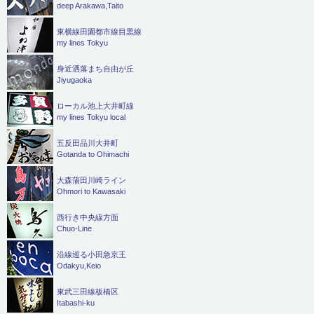
deep Arakawa,Taito
東横線田園都市線目黒線
my lines Tokyu
身近洒落まち自由が丘
Jiyugaoka
ローカル池上大井町線
my lines Tokyu local
五反田品川大井町
Gotanda to Ohimachi
大森蒲田川崎ライン
Ohmori to Kawasaki
西行き中央線方面
Chuo-Line
沿線巡る小田急京王
Odakyu,Keio
東武三田線板橋区
Itabashi-ku