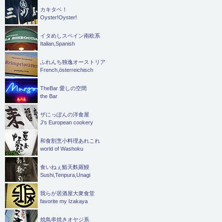
カキタベ！
Oyster!Oyster!
イタめしスペイン南欧系
Italian,Spanish
ふれんち独逸オーストリア
French,österreichisch
TheBar 愛しの空間
the Bar
ザにっぽんの洋食屋
J's European cookery
和食割烹小料理あれこれ
world of Washoku
食いねぇ鮨天麩羅鰻
Sushi,Tenpura,Unagi
我らが居酒屋大衆食堂
favorite my Izakaya
焼鳥串焼きオヤジ系