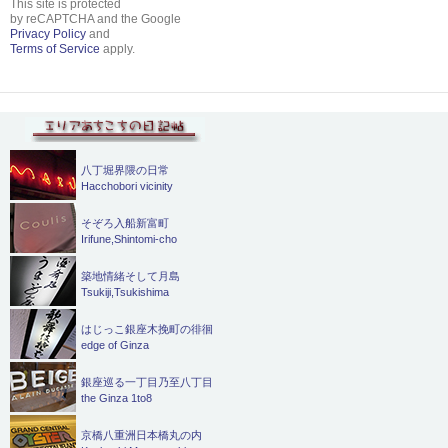
This site is protected
by reCAPTCHA and the Google
Privacy Policy
and
Terms of Service
apply.
八丁堀界隈の日常
Hacchobori vicinity
そぞろ入船新富町
Irifune,Shintomi-cho
築地情緒そして月島
Tsukiji,Tsukishima
はじっこ銀座木挽町の徘徊
edge of Ginza
銀座巡る一丁目乃至八丁目
the Ginza 1to8
京橋八重洲日本橋丸の内