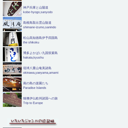
神戸兵庫と山陽道
kobe-hyogo,sanyodo
島根鳥取出雲山陰道
shimane-izumo,sanindo
松山高知徳島伊予四国島
the shikoku
博多よかばい九国筑紫島
hakata,kyushu
琉球八重山奄美諸島
okinawa,yaeyama,amami
南の島の楽園たち
Paradise Islands
独墺伊仏欧州諸国への旅
Trip to Europe