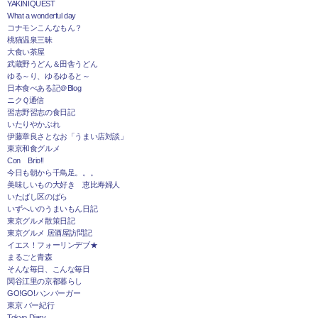
YAKINIQUEST
What a wonderful day
コナモンこんなもん？
桃猫温泉三昧
大食い茶屋
武蔵野うどん＆田舎うどん
ゆる～り、ゆるゆると～
日本食べある記＠Blog
ニクＱ通信
習志野習志の食日記
いたりやかぶれ
伊藤章良さとなお「うまい店対談」
東京和食グルメ
Con Brio!!
今日も朝から千鳥足。。。
美味しいもの大好き 恵比寿婦人
いたばし区のばら
いずへいのうまいもん日記
東京グルメ散策日記
東京グルメ 居酒屋訪問記
イエス！フォーリンデブ★
まるごと青森
そんな毎日、こんな毎日
関谷江里の京都暮らし
GO!GO!ハンバーガー
東京 バー紀行
Tokyo Diary