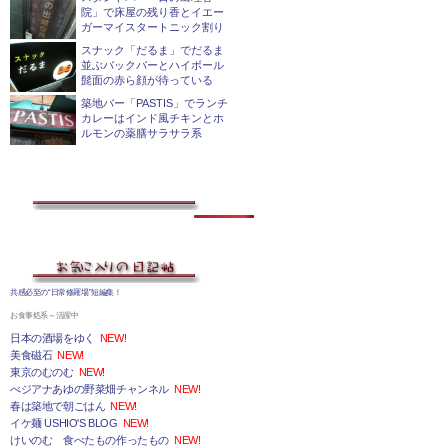
院」で床屋の残り香とイエー
ガーマイスタートニック割り
スナック「だるま」でだるま
並ぶバックバーとハイボール
髭面の赤ら顔が待っている
築地バー「PASTIS」でランチ
カレーはインド風チキンとホ
ルモンの薬膳サラサラ系
共感必至の“日常修羅場”短編集！
お食事処系～活躍中
日本の酒場をゆく
NEW!
美食磁石
NEW!
東京のむのむ
NEW!
べジアナあゆの野菜畑チャンネル
NEW!
春は築地で朝ごはん
NEW!
イケ麺 USHIO'S BLOG
NEW!
けいのむ 食べたもの作ったもの
NEW!