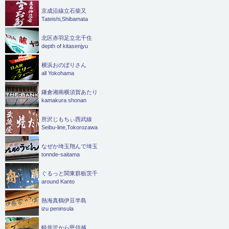
京成沿線立石柴又
Tateishi,Shibamata
北区赤羽足立北千住
depth of kitasenjyu
横浜おのぼりさん
all Yokohama
鎌倉湘南横須賀あたり
kamakura shonan
所沢じもちぃ西武線
Seibu-line,Tokorozawa
なぜか埼玉翔んで埼玉
tonnde-saitama
ぐるっと関東群栃茨千
around Kanto
熱海真鶴伊豆半島
izu peninsula
軽井沢から甲信越