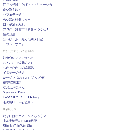
江戸っ子風おとぼけマトリョーシカ
食い道をゆく
パフェラッチ！
らいぽの徘徊にっき
日々是油まみれ
ブログ 築地市場を食べつくせ！
佃の旦那
はっぴーふーみん行列★日記
『ワシ・ブロ』
どちらかというとノンお食事系
好奇心のままに食べる
さとなお（佐藤尚之）
おかべたかしの編集記
イヌゲージ鉄犬
www.さとなお.com（さなメモ）
猪突猛進日記
なおねおなおん
Gymnastic Diary
T-PROJECT ATELIER blog
南の島LIFE－石垣島－
音を楽しむ系
たまにはオーストリアちっく ３
山本実樹子のmiracle日記
Shigeko Tojo Web Site