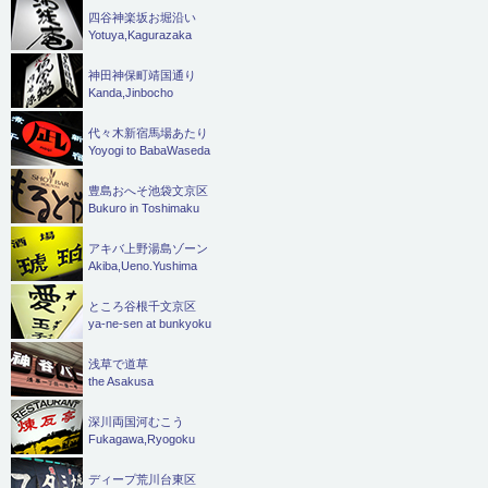
四谷神楽坂お堀沿い
Yotuya,Kagurazaka
神田神保町靖国通り
Kanda,Jinbocho
代々木新宿馬場あたり
Yoyogi to BabaWaseda
豊島おへそ池袋文京区
Bukuro in Toshimaku
アキバ上野湯島ゾーン
Akiba,Ueno.Yushima
ところ谷根千文京区
ya-ne-sen at bunkyoku
浅草で道草
the Asakusa
深川両国河むこう
Fukagawa,Ryogoku
ディープ荒川台東区