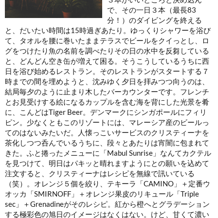
で、その一日３本（最長83
分！）のダイビングを終える
と、だいたい時間は15時過ぎあたり。ゆっくりシャワーを浴び
て、タオルを腰に巻いたままテラスでビール
をクイっとし、ロ
グをつけたり魚の名前を調べたりその日の水中を反芻している
と、どんどん空き缶が増えて困る。そうこうしているうちに西
日を浴び始めるレストラン
。そのレストランがスタートする７
時までの間を埋めようと、沈みゆく夕日を拝みつつ
向うのは、
結局毎夕のように止まり木したバーカウンターです。フレンチ
とお見受けする絵になるカップルを含む海を背にした光景
を肴
に、こんどはTiger Beer。デンマークにシンガポールにフィリ
ピン。少なくともこのリゾートには、マレーシア産のビールっ
てのはないみたいだ。人懐っこいサービスのクリスティーナを
茶化しつつ呑んでいるうちに、段々とあたりは宵闇に包まれて
きた
。ふと捲ったメニューに「Mabul Sunrise」なんてカクテル
を見つけて、明日はパキッと晴れますようにとの願いを込めて
注文すると、クリスティーナはレシピを無線で訊いている
（笑）。オレンジ５個を絞り、テキーラ「CAMINO」＋定番ウ
オッカ「SMIRNOFF」＋オレンジ果皮のリキュール「Triple
sec」＋Grenadineがそのレシピ。紅から橙へとグラデーション
する極彩色の旭日のイメージはなくはない
。けど、甘くて濃い