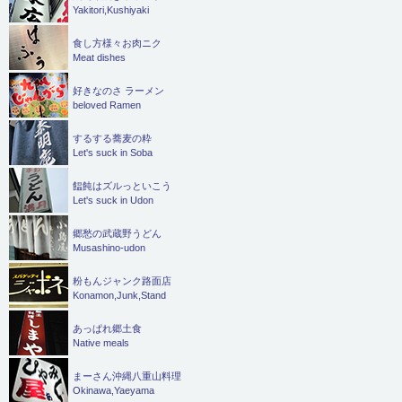
Yakitori,Kushiyaki
食し方様々お肉ニク
Meat dishes
好きなのさ ラーメン
beloved Ramen
するする蕎麦の粋
Let's suck in Soba
饂飩はズルっといこう
Let's suck in Udon
郷愁の武蔵野うどん
Musashino-udon
粉もんジャンク路面店
Konamon,Junk,Stand
あっぱれ郷土食
Native meals
まーさん沖縄八重山料理
Okinawa,Yaeyama