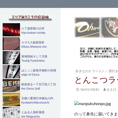
検
索
八丁堀界隈の日常
Hacchobori vicinity
そぞろ入船新富町
Irifune,Shintomi-cho
築地情緒そして月島
Tsukiji,Tsukishima
はじっこ銀座木挽町の徘徊
好きなのさ ラーメン
／
西行
edge of Ginza
とんこつラ
銀座巡る一丁目乃至八丁目
the Ginza 1to8
'06/01/18(水)
まさぴ
京橋八重洲日本橋丸の内
Kyobashi,Marunouchi
とある人形町風情
のって鼻先に届いてきま
the Ningyocho