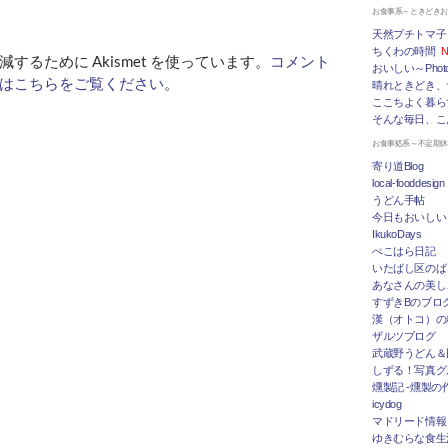
お食事系～ときどき
天然プチトマ子
ちくわの時間
N
するために Akismet を使っています。
コメント
おいしい～Photo 
はこちらをご覧ください
。
晴れときどき、
ここちよく暮ら
そんな毎日、こ
お食事処系～不定期
寄り道Blog
local-fooddesign
うどん手帖
今日もおいしい
IkukoDays
ぺこはら日記
いたばし区のば
あなさんの美し
すずきBのブログ「
漢（オトコ）の
ザルツブログ
武蔵野うどん＆
しずる！写真グ
燻製記 -燻製の
icydog
マドリード情報 To
ゆきむらな食生