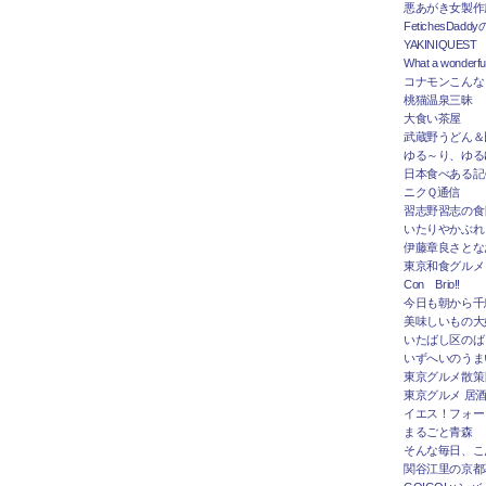
悪あがき女製作
FetichesDad
YAKINIQUEST
What a wonderfu
コナモンこんな
桃猫温泉三昧
大食い茶屋
武蔵野うどん＆
ゆる～り、ゆる
日本食べある記＠
ニクＱ通信
習志野習志の食
いたりやかぶれ
伊藤章良さとな
東京和食グルメ
Con Brio!!
今日も朝から千
美味しいもの大
いたばし区のば
いずへいのうま
東京グルメ散策
東京グルメ 居
イエス！フォー
まるごと青森
そんな毎日、こ
関谷江里の京都