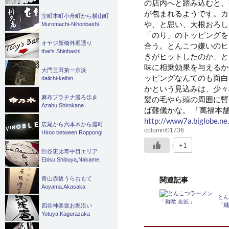
の店内へと踏み込むと、
が包まれるようです。カ
室町本町小舟町から横山町
や、と思い、大根おろし
Muromachi-Nihonbashi
「のり」のトッピングを
オヤジ新橋外堀通り
合う。とんこつ嫌いのヒ
that's Shinbashi
きがヒットしたのか、と
味に相乗効果を与えるか
大門三田第一京浜
ッピングなんてのも面白
daiichi-keihin
かという見込みは、少々
麻布プラチナ漫ろ歩き
髪の毛やら頭の周囲に暫
Azabu.Shirokane
ば難儀かな。 「萬福本舗」 
http://www7a.biglobe.n
広尾から六本木から霞町
column/01736
Hiroo between Roppongi
+1
渋谷恵比寿中目エリア
Ebisu.Shibuya,Nakame.
青山赤坂うらおもて
関連記事
Aoyama.Akasaka
と
「麺
四谷神楽坂お堀沿い
Yotuya,Kagurazaka