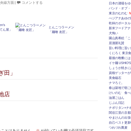
中央線方面
|
コメントする
日本の酒場をゆ
バンド・オブ・
東京のむのむ
N
べジアナあゆの
乾杯のポータルサ
en’s
とんこつラーメン
新米フードアナ
うてん屋」
「麺喰 友匠」
犬悔い
園山真希絵「こ
居酒屋礼賛
旨い料理に旨い
くにろく 東京
最後の晩餐には
イケ麺 USHIO'S
しょうが焼きに
ぎ田」
資格ゲッターが
美食磁石
ナマろぐ。
春は築地で朝ご
地店
けいのむ 食べ
油屋ごはん
じぶん日記
ナポリタン×ナ
関谷江里の京都
やまけんの出張
自己ベスト更新
つれづれ蕎麦
ることはありません。
※
が付いている欄は必須項目です