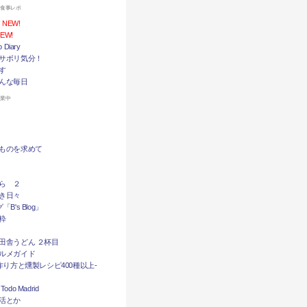
お食事レポ
NEW!
EW!
Diary
サボリ気分！
す
んな毎日
休業中
ものを求めて
ら ２
き日々
B's Blog」
粋
田舎うどん ２杯目
ルメガイド
作り方と燻製レシピ400種以上-
do Madrid
活とか