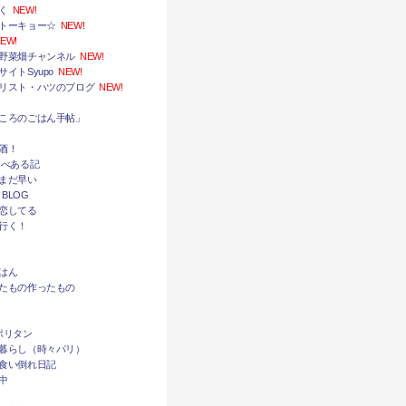
く
NEW!
トーキョー☆
NEW!
EW!
野菜畑チャンネル
NEW!
イトSyupo
NEW!
リスト・ハツのブログ
NEW!
ころのごはん手帖」
酒！
食べある記
まだ早い
 BLOG
恋してる
行く！
はん
たもの作ったもの
ポリタン
暮らし（時々パリ）
食い倒れ日記
中