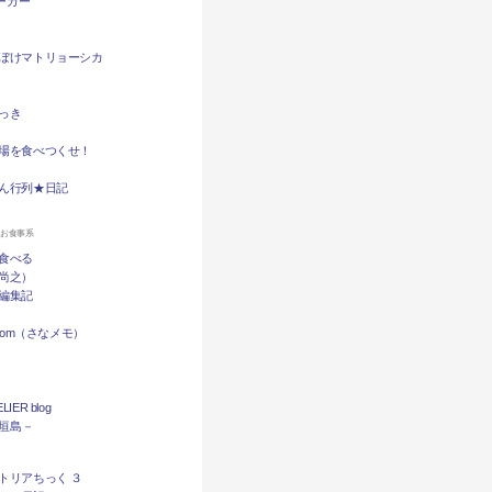
バーガー
ぼけマトリョーシカ
っき
場を食べつくせ！
ん行列★日記
ンお食事系
食べる
尚之）
編集記
.com（さなメモ）
LIER blog
石垣島－
トリアちっく ３