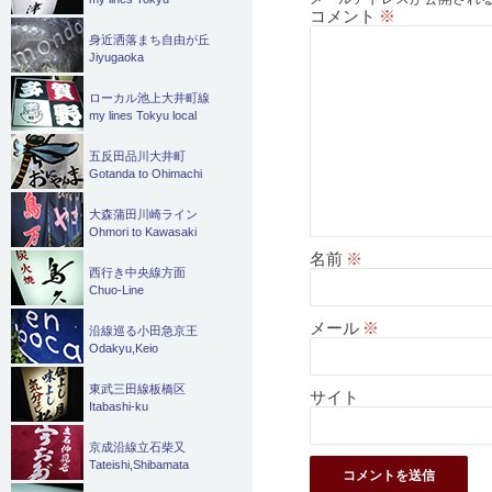
ョ
コメント
※
身近洒落まち自由が丘
ン
Jiyugaoka
ローカル池上大井町線
my lines Tokyu local
五反田品川大井町
Gotanda to Ohimachi
大森蒲田川崎ライン
Ohmori to Kawasaki
名前
※
西行き中央線方面
Chuo-Line
メール
※
沿線巡る小田急京王
Odakyu,Keio
東武三田線板橋区
サイト
Itabashi-ku
京成沿線立石柴又
Tateishi,Shibamata