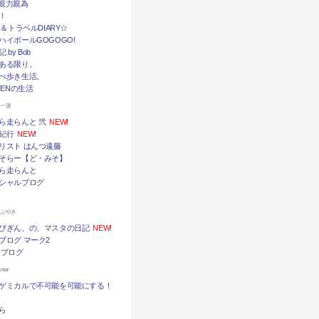
挙・親力親為
！
メ＆トラベルDIARY☆
ハイボールGOGOGO!
by Bob
ある限り。
べ歩き生活。
TENの生活
ん一派
ら走らんと 弐
NEW!
紀行
NEW!
リスト はんつ遠藤
そらー【ど・みそ】
ら走らんと
シャルブログ
つぶやき
びぎん、の、マスタの日記
NEW!
ブログ マーク2
 ブログ
ter
ゲミカルで不可能を可能にする！
ら