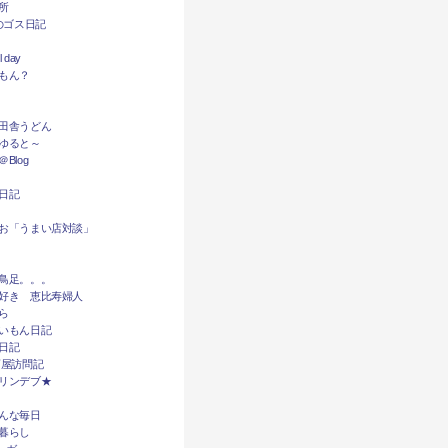
所
dyのゴス日記
l day
もん？
田舎うどん
ゆると～
Blog
日記
お「うまい店対談」
鳥足。。。
好き 恵比寿婦人
ら
いもん日記
日記
酒屋訪問記
リンデブ★
んな毎日
暮らし