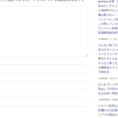
journaux 出
住みたいグルメ
☆HAPPYグル
俺は座らない。
くいどうらく日記 
この世にパンが
ワンコイン的食
居酒屋探偵DAI
お食事処系～らーめ
そんなに食うな
ぼぶのラーメン
フードジャーナ
東京スタイルみ
そんなに食うな
大崎裕史オフィ
ラ部生活
お食事処系～店主の
なにわフレンチ
高はし三代目の
おかみ丼々和田
お食事関連系～牡蠣Oys
ジャージ社長は
牡蠣の人の記録
リアスの海辺か