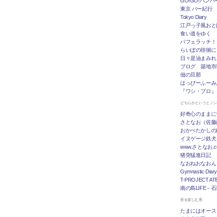
GO!GO!ハン
東京 バー紀行
Tokyo Diary
江戸っ子風おと
食い道をゆく
パフェラッチ！
らいぽの徘徊に
日々是油まみれ
ブログ 築地市
佃の旦那
はっぴーふーみ
『ワシ・ブロ』
どちらかというとノ
好奇心のままに
さとなお（佐藤
おかべたかしの
イヌゲージ鉄犬
www.さとなお
猪突猛進日記
なおねおなおん
Gymnastic Diary
T-PROJECT ATE
南の島LIFE－
音を楽しむ系
たまにはオース