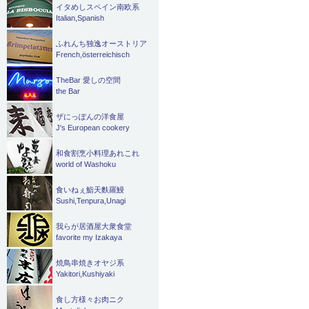
イタめしスペイン南欧系
Italian,Spanish
ふれんち独逸オーストリア
French,österreichisch
TheBar 愛しの空間
the Bar
ザにっぽんの洋食屋
J's European cookery
和食割烹小料理あれこれ
world of Washoku
食いねぇ鮨天麩羅鰻
Sushi,Tenpura,Unagi
我らが居酒屋大衆食堂
favorite my Izakaya
焼鳥串焼きオヤジ系
Yakitori,Kushiyaki
食し方様々お肉ニク