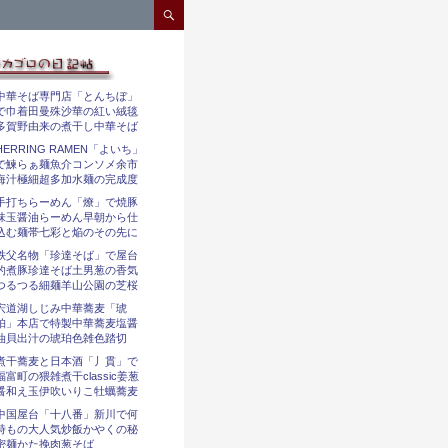
コンテンツへスキップ
中華そば専門店「とんちぼ」
で巾着田曼殊沙華の紅い絨毯
多賀野由来の煮干し中華そば
HERRING RAMEN「よいち」
で鰊らぁ麺魚介コンソメ余市
海汁極細超多加水麺の完成度
手打ちらーめん「燎」で焼豚
味玉醤油らーめん早朝から仕
込む麺帯七彩と焔のその先に
秩父名物「珍達そば」で屋台
的煮豚珍達そば土男葱の香気
つるつる細麺羊山公園の芝桜
宍道湖しじみ中華蕎麦「琥
珀」本店で特製中華蕎麦塩醤
油貝出汁の琥珀色雑色踏切
煮干蕎麦と日本酒「丿貫」で
福富町の猥雑煮干classic姜葱
醤和え玉伊吹いりこ牡蠣蕎麦
中国屋台「十八番」新川で何
時もの大人気炒飯かやくの秘
密麺かた挽肉葱そば