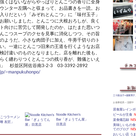
強くはないながらやっぱりとんこつの香りに全身
ウンター左隅へと収まって、お品書きを一読。お
入りだという「みぞれとんこつ」に「味付玉子」
お願いしました
。とんこつに大根おろしが、良く
ト向けに苦労して開発したのか、はたまた思いつ
んこつスープのクセを見事に消化しつつ、その旨
のようだ。小さな肉団子に加え、牛蒡千切りのト
い。一途にとんこつ旧来の王道を行くようなお店
検討違いのものとなりました。店を離れた後も、
らく纏わりつくとんこつの残り香が、難儀といえ
杉並区阿佐谷南3-2-3 03-3392-2892
e.jp/~manpukuhonpo/
三十路女子×後輩男子
お食事処系～活躍中
居食屋レインボ
Noodle Kitchen’s
ビールが主食
N
んこつラーメン
Bar「ぎょうてん屋」
楽食備忘録
NE
喰 友匠」
目黒店
美味しいもの食
てのブログ
NE
おいしい店 うま