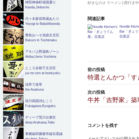
神田神保町靖国通り
好きなのさ ラーメン
|
西行き
Kanda,Jinbocho
関連記事
代々木新宿馬場あたり
Yoyogi to BabaWaseda
Noodle Kitch
Bar「ぎょ
豊島おへそ池袋文京区
目黒店
Bukuro in Toshimaku
アキバ上野湯島ゾーン
Akiba,Ueno.Yushima
投
ところ谷根千文京区
前の投稿
ya-ne-sen at bunkyoku
稿
特選とんかつ「す
浅草で道草
ナ
the Asakusa
次の投稿
ビ
牛丼「吉野家」築
深川両国河むこう
Fukagawa,Ryogoku
ゲ
ディープ荒川台東区
ー
deep Arakawa,Taito
コメントを残す
シ
東横線田園都市線目黒線
メールアドレスが公開され
my lines Tokyu