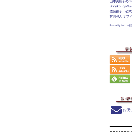
山本実樹子のmir
Shigeko Tojo Web
佐藤裕子 公式
村田和人 オフ
Powered by livedoor 
お便