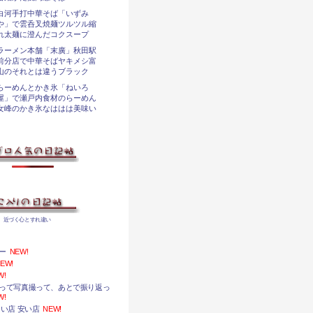
白河手打中華そば「いずみ
や」で雲呑叉焼麺ツルツル縮
れ太麺に澄んだコクスープ
ラーメン本舗「末廣」秋田駅
前分店で中華そばヤキメシ富
山のそれとは違うブラック
らーめんとかき氷「ねいろ
屋」で瀬戸内食材のらーめん
女峰のかき氷なははは美味い
、近づく心とすれ違い
ー
NEW!
EW!
W!
って写真撮って、あとで振り返っ
W!
い店 安い店
NEW!