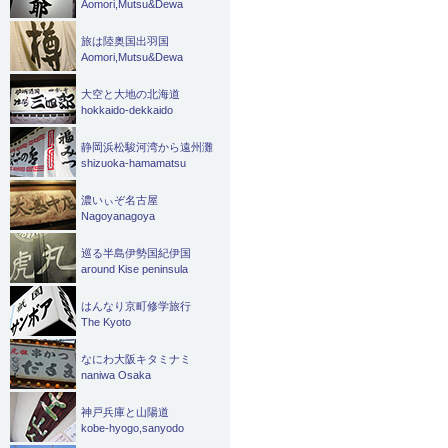
Aomori,Mutsu&Dewa
旅は陸奥国出羽国
Aomori,Mutsu&Dewa
大空と大地の北海道
hokkaido-dekkaido
静岡浜松駿河湾から遠州灘
shizuoka-hamamatsu
濃いぃぞ名古屋
Nagoyanagoya
巡る半島伊勢国紀伊国
around Kise peninsula
はんなり京町修学旅行
The Kyoto
なにわ大阪キタミナミ
naniwa Osaka
神戸兵庫と山陽道
kobe-hyogo,sanyodo