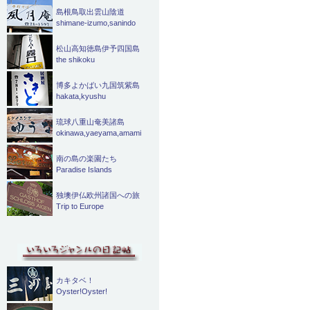
島根鳥取出雲山陰道
shimane-izumo,sanindo
松山高知徳島伊予四国島
the shikoku
博多よかばい九国筑紫島
hakata,kyushu
琉球八重山奄美諸島
okinawa,yaeyama,amami
南の島の楽園たち
Paradise Islands
独墺伊仏欧州諸国への旅
Trip to Europe
カキタベ！
Oyster!Oyster!