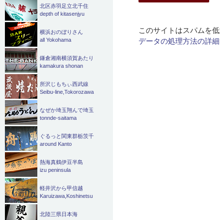
北区赤羽足立北千住
depth of kitasenjyu
このサイトはスパムを低減
横浜おのぼりさん
データの処理方法の詳細
all Yokohama
鎌倉湘南横須賀あたり
kamakura shonan
所沢じもちぃ西武線
Seibu-line,Tokorozawa
なぜか埼玉翔んで埼玉
tonnde-saitama
ぐるっと関東群栃茨千
around Kanto
熱海真鶴伊豆半島
izu peninsula
軽井沢から甲信越
Karuizawa,Koshinetsu
北陸三県日本海