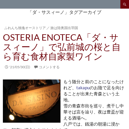
検
索
コ
「ダ・サスィーノ」タグアーカイブ
ン
テ
ふれんち独逸オーストリア
／
旅は陸奥国出羽国
ン
OSTERIA ENOTECA「ダ・サ
ツ
へ
スィーノ」で弘前城の桜と自
ス
ら育む食材自家製ワイン
キ
ッ
プ
'21/05/30(日)
コメントする
もう随分と前のことになったけ
れど、
takapu
のお陰で足を向け
ることが出来た青森という土
地。
雪の青森市街を巡り、煮干し中
華そば店を辿り、夜は豊盃が迎
える酒場へ。
八戸では、銭湯の朝湯に浸か