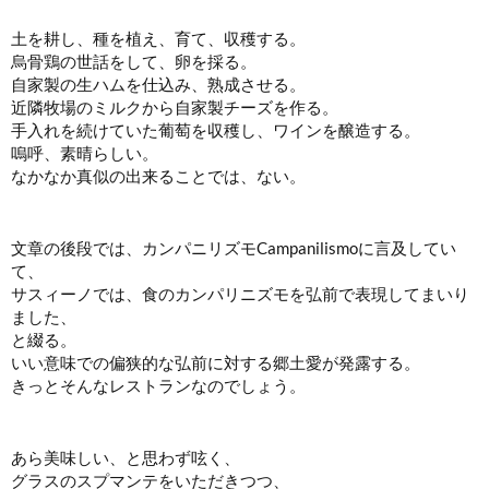
土を耕し、種を植え、育て、収穫する。
烏骨鶏の世話をして、卵を採る。
自家製の生ハムを仕込み、熟成させる。
近隣牧場のミルクから自家製チーズを作る。
手入れを続けていた葡萄を収穫し、ワインを醸造する。
嗚呼、素晴らしい。
なかなか真似の出来ることでは、ない。
文章の後段では、カンパニリズモCampanilismoに言及してい
て、
サスィーノでは、食のカンパリニズモを弘前で表現してまいり
ました、
と綴る。
いい意味での偏狭的な弘前に対する郷土愛が発露する。
きっとそんなレストランなのでしょう。
あら美味しい、と思わず呟く、
グラスのスプマンテをいただきつつ、