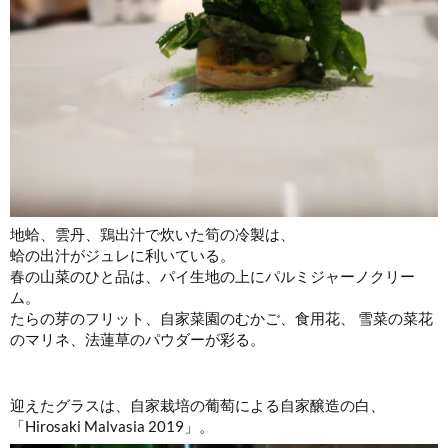
地蛤、雲丹、鶏出汁で炊いた筍の冷製は、
蛤の出汁がジュレに利いている。
春の山菜のひと品は、パイ生地の上にパルミジャーノクリー
ム。
たらの芽のフリット、自家菜園のむかご、食用花、 雪菜の菜花
のマリネ、法蓮草のパウダーが彩る。
迎えたグラスは、自家栽培の葡萄による自家醸造の白、
「Hirosaki Malvasia 2019」。