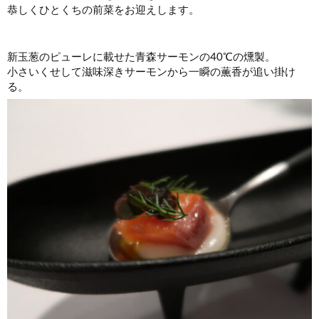
恭しくひとくちの前菜をお迎えします。
新玉葱のピューレに載せた青森サーモンの40℃の燻製。
小さいくせして滋味深きサーモンから一瞬の薫香が追い掛け
る。