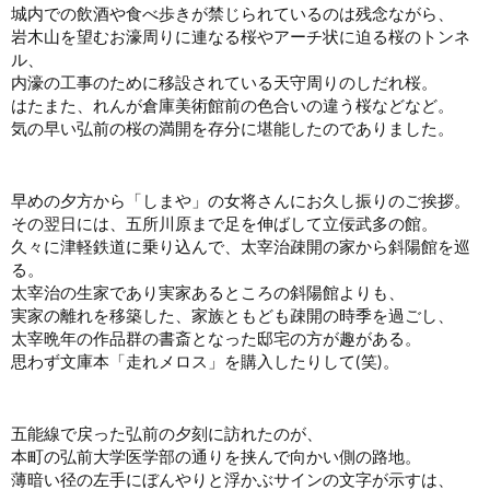
城内での飲酒や食べ歩きが禁じられているのは残念ながら、
岩木山を望むお濠周りに連なる桜やアーチ状に迫る桜のトンネ
ル、
内濠の工事のために移設されている天守周りのしだれ桜。
はたまた、れんが倉庫美術館前の色合いの違う桜などなど。
気の早い弘前の桜の満開を存分に堪能したのでありました。
早めの夕方から「しまや」の女将さんにお久し振りのご挨拶。
その翌日には、五所川原まで足を伸ばして立佞武多の館。
久々に津軽鉄道に乗り込んで、太宰治疎開の家から斜陽館を巡
る。
太宰治の生家であり実家あるところの斜陽館よりも、
実家の離れを移築した、家族ともども疎開の時季を過ごし、
太宰晩年の作品群の書斎となった邸宅の方が趣がある。
思わず文庫本「走れメロス」を購入したりして(笑)。
五能線で戻った弘前の夕刻に訪れたのが、
本町の弘前大学医学部の通りを挟んで向かい側の路地。
薄暗い径の左手にぼんやりと浮かぶサインの文字が示すは、