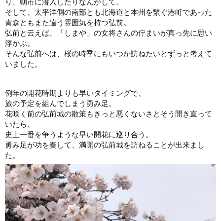
り、朝市に潜入したりなんかして。
そして、太平洋側の南部とも北海道と本州を繋ぐ港町であった
青森ともまた違う雰囲気を持つ弘前。
弘前と云えば、「しまや」の女将さんの佇まいが真っ先に思い
浮かぶ。
そんな弘前へは、桜の時季にもいつか訪ねたいとずっと考えて
いました。
例年の開花時期よりも早いタイミングで、
旅の予定を組んでしまう勇み足。
花咲く前の弘前城の散策もきっと悪くないさとそう開き直って
いたら、
史上一番を争うような早い開花に巡り合う。
勇み足が功を奏して、満開の弘前城を訪ねることが出来まし
た。