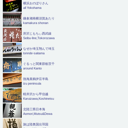
横浜おのぼりさん
all Yokohama
鎌倉湘南横須賀あたり
kamakura shonan
所沢じもちぃ西武線
Seibu-line,Tokorozawa
なぜか埼玉翔んで埼玉
tonnde-saitama
ぐるっと関東群栃茨千
around Kanto
熱海真鶴伊豆半島
izu peninsula
軽井沢から甲信越
Karuizawa,Koshinetsu
北陸三県日本海
Aomori,Mutsu&Dewa
旅は陸奥国出羽国