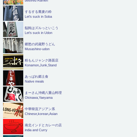
beloved Ramen
するする蕎麦の粋
Let's suck in Soba
饂飩はズルっといこう
Let's suck in Udon
郷愁の武蔵野うどん
Musashino-udon
粉もんジャンク路面店
Konamon,Junk,Stand
あっぱれ郷土食
Native meals
まーさん沖縄八重山料理
Okinawa,Yaeyama
中華韓流アジアン系
Chinese,korean,Asian
南北インドとカレーの店
india and Curry