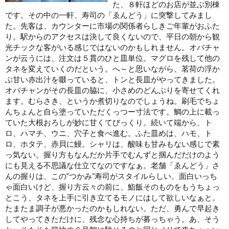
た、８軒ほどのお店が並ぶ別棟
です。その中の一軒、寿司の「ゑんどう」に突撃してみまし
た。先客は、カウンターに市場の関係者らしきご年輩がおふた
り。駅からのアクセスは決して良くないので、平日の朝から観
光チックな客がいる感じではないのかもしれません。オバチャ
ンが云うには、注文は５貫のひと皿単位。マグロを残して他の
タネを変えていくのだという。へ～と思いながら、茗荷の浮か
ぶ甘い赤出汁を啜っていると、トンと長皿がやってきました
。
オバチャンがその長皿の脇に、小さめのどんぶりを寄せてくれ
ます。むらさき、というか煮切りなのでしょうね。刷毛でちょ
んちょんと自ら塗っていただく
っつー寸法です。鯛の上に載っ
ていた大根おろしが妙に甘くてびっくり。続いて端から、ト
ロ、ハマチ、ウニ、穴子と食べ進む。ふた皿めは、ハモ、ト
ロ、ホタテ、赤貝に鰻
。シャリは、酸味も甘みもない感じで素
っ気ない。握り方もなんだか片手でむんずと掴んだだけのよう
にも見える不思議な仕立て
なのですなぁ。老舗「ゑんどう」さ
んの握りは、この“つかみ”寿司がスタイルらしい。面白いっち
ゃ面白いけど、握り方云々の前に、鮨飯そのものをもうちょっ
とこう、タネを上手に引き立てるモノにはして欲しいなぁと。
たまたま調子が悪かったのかもしれない。ただ、勇んで早起き
してやってきただけに、残念な心持ちが募っちゃう。あ、そう