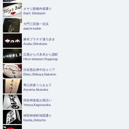
オヤジ新橋外堀通り
that's Shinbashi
大門三田第一京浜
daiichi-keihin
麻布プラチナ漫ろ歩き
Azabu.Shirokane
広尾から六本木から霞町
Hiroo between Roppongi
渋谷恵比寿中目エリア
Ebisu.Shibuya,Nakame.
青山赤坂うらおもて
Aoyama.Akasaka
四谷神楽坂お堀沿い
Yotuya,Kagurazaka
神田神保町靖国通り
Kanda,Jinbocho