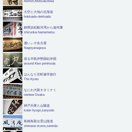
Aomori,Mutsu&Dewa
大空と大地の北海道
hokkaido-dekkaido
静岡浜松駿河湾から遠州灘
shizuoka-hamamatsu
濃いぃぞ名古屋
Nagoyanagoya
巡る半島伊勢国紀伊国
around Kise peninsula
はんなり京町修学旅行
The Kyoto
なにわ大阪キタミナミ
naniwa Osaka
神戸兵庫と山陽道
kobe-hyogo,sanyodo
島根鳥取出雲山陰道
shimane-izumo,sanindo