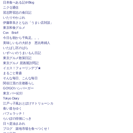
日本食べある記＠Blog
ニクＱ通信
習志野習志の食日記
いたりやかぶれ
伊藤章良さとなお「うまい店対談」
東京和食グルメ
Con Brio!!
今日も朝から千鳥足。。。
美味しいもの大好き 恵比寿婦人
いたばし区のばら
いずへいのうまいもん日記
東京グルメ散策日記
東京グルメ 居酒屋訪問記
イエス！フォーリンデブ★
まるごと青森
そんな毎日、こんな毎日
関谷江里の京都暮らし
GO!GO!ハンバーガー
東京 バー紀行
Tokyo Diary
江戸っ子風おとぼけマトリョーシカ
食い道をゆく
パフェラッチ！
らいぽの徘徊にっき
日々是油まみれ
ブログ 築地市場を食べつくせ！