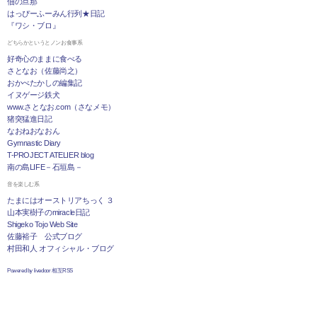
佃の旦那
はっぴーふーみん行列★日記
『ワシ・ブロ』
どちらかというとノンお食事系
好奇心のままに食べる
さとなお（佐藤尚之）
おかべたかしの編集記
イヌゲージ鉄犬
www.さとなお.com（さなメモ）
猪突猛進日記
なおねおなおん
Gymnastic Diary
T-PROJECT ATELIER blog
南の島LIFE－石垣島－
音を楽しむ系
たまにはオーストリアちっく ３
山本実樹子のmiracle日記
Shigeko Tojo Web Site
佐藤裕子 公式ブログ
村田和人 オフィシャル・ブログ
Powered by livedoor 相互RSS