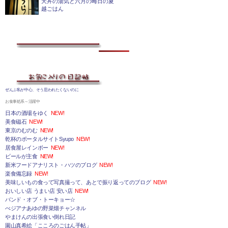
天丼の湯気と六月の晦日の夏
越ごはん
ぜんぶ私が中心、そう思われたくないのに
お食事処系～活躍中
日本の酒場をゆく
NEW!
美食磁石
NEW!
東京のむのむ
NEW!
乾杯のポータルサイトSyupo
NEW!
居食屋レインボー
NEW!
ビールが主食
NEW!
新米フードアナリスト・ハツのブログ
NEW!
楽食備忘録
NEW!
美味しいもの食って写真撮って、あとで振り返ってのブログ
NEW!
おいしい店 うまい店 安い店
NEW!
バンド・オブ・トーキョー☆
べジアナあゆの野菜畑チャンネル
やまけんの出張食い倒れ日記
園山真希絵「こころのごはん手帖」