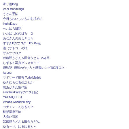
寄り道Blog
local-fooddesign
うどん手帖
今日もおいしいものを求めて
IkukoDays
ぺこはら日記
いたばし区のばら ２
あなさんの美しき日々
すずきBのブログ「B's Blog」
漢（オトコ）の粋
ザルツブログ
武蔵野うどん＆田舎うどん ２杯目
しずる！写真グルメガイド
燻製記 -燻製の作り方と燻製レシピ400種以上-
icydog
マドリード情報 Todo Madrid
ゆきむらな食生活とか
悪あがき女製作所
FetichesDaddyのゴス日記
YAKINIQUEST
What a wonderful day
コナモンこんなもん？
桃猫温泉三昧
大食い茶屋
武蔵野うどん＆田舎うどん
ゆる～り、ゆるゆると～