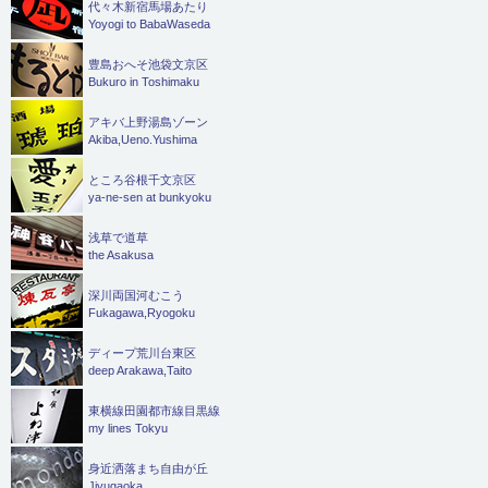
代々木新宿馬場あたり
Yoyogi to BabaWaseda
豊島おへそ池袋文京区
Bukuro in Toshimaku
アキバ上野湯島ゾーン
Akiba,Ueno.Yushima
ところ谷根千文京区
ya-ne-sen at bunkyoku
浅草で道草
the Asakusa
深川両国河むこう
Fukagawa,Ryogoku
ディープ荒川台東区
deep Arakawa,Taito
東横線田園都市線目黒線
my lines Tokyu
身近洒落まち自由が丘
Jiyugaoka