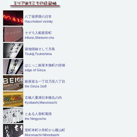
八丁堀界隈の日常
Hacchobori vicinity
そぞろ入船新富町
Irifune,Shintomi-cho
築地情緒そして月島
Tsukiji,Tsukishima
はじっこ銀座木挽町の徘徊
edge of Ginza
銀座巡る一丁目乃至八丁目
the Ginza 1to8
京橋八重洲日本橋丸の内
Kyobashi,Marunouchi
とある人形町風情
the Ningyocho
室町本町小舟町から横山町
Muromachi-Nihonbashi