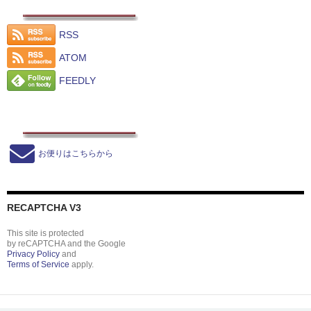
RSS
ATOM
FEEDLY
お便りはこちらから
RECAPTCHA V3
This site is protected
by reCAPTCHA and the Google
Privacy Policy
and
Terms of Service
apply.