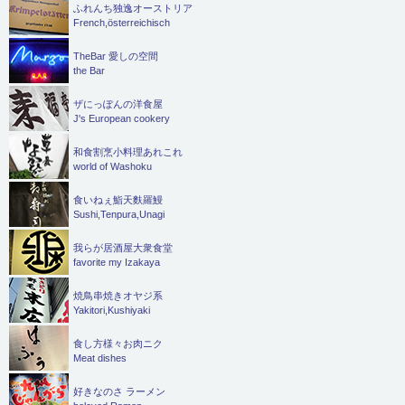
ふれんち独逸オーストリア
French,österreichisch
TheBar 愛しの空間
the Bar
ザにっぽんの洋食屋
J's European cookery
和食割烹小料理あれこれ
world of Washoku
食いねぇ鮨天麩羅鰻
Sushi,Tenpura,Unagi
我らが居酒屋大衆食堂
favorite my Izakaya
焼鳥串焼きオヤジ系
Yakitori,Kushiyaki
食し方様々お肉ニク
Meat dishes
好きなのさ ラーメン