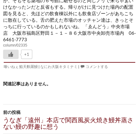
か、そもそも築地の６号館に馳せるのと同じノリで来ちゃぁい
けなかったンだと反省もする。帰りがけに見つけた場内の配置
図を見ると、先ほどの飲食棟以外にも飲食店ゾーンがあちこち
に散在している。舌の肥えた市場のオッチャン達は、きっとそ
っちに行っているのかもしれないね。 「ゑんどう」中央市場
店 大阪市福島区野田１－１－８６大阪市中央卸売市場内 06-
6461-7773
column/02335
+1
喰いねぇ 鮨天麩羅鰻
|
なにわ大阪キタミナミ
|
コメントする
関連記事はありません。
投
前の投稿
稿
うなぎ「遠州」本店で関西風炭火焼き鰻丼蒸さ
ない鰻の野趣に想う
ナ