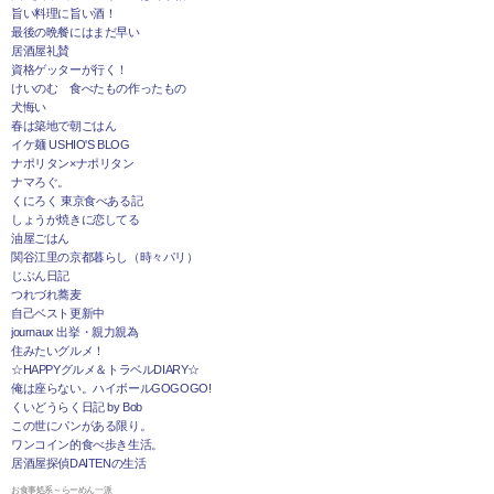
旨い料理に旨い酒！
最後の晩餐にはまだ早い
居酒屋礼賛
資格ゲッターが行く！
けいのむ 食べたもの作ったもの
犬悔い
春は築地で朝ごはん
イケ麺 USHIO'S BLOG
ナポリタン×ナポリタン
ナマろぐ。
くにろく 東京食べある記
しょうが焼きに恋してる
油屋ごはん
関谷江里の京都暮らし（時々パリ）
じぶん日記
つれづれ蕎麦
自己ベスト更新中
journaux 出挙・親力親為
住みたいグルメ！
☆HAPPYグルメ＆トラベルDIARY☆
俺は座らない。ハイボールGOGOGO!
くいどうらく日記 by Bob
この世にパンがある限り。
ワンコイン的食べ歩き生活。
居酒屋探偵DAITENの生活
お食事処系～らーめん一派