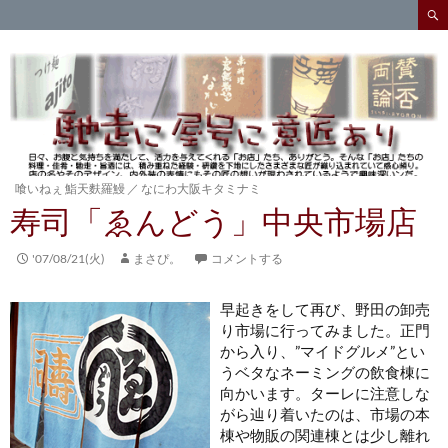
検
索
コ
ン
テ
ン
ツ
へ
ス
キ
喰いねぇ 鮨天麩羅鰻
／
なにわ大阪キタミナミ
ッ
寿司「ゑんどう」中央市場店
プ
'07/08/21(火)
まさぴ。
コメントする
早起きをして再び、野田の卸売
り市場に行ってみました。正門
から入り、”マイドグルメ”とい
うベタなネーミングの飲食棟に
向かいます。ターレに注意しな
がら
辿り着いたのは、市場の本
棟や物販の関連棟とは少し離れ