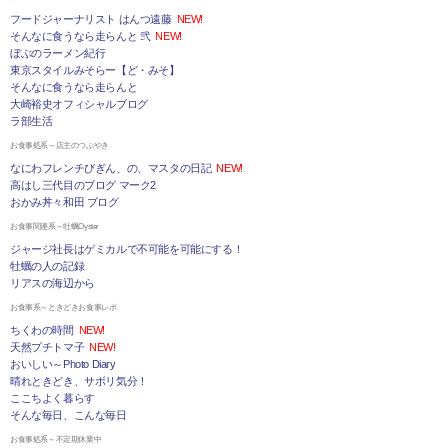
フードジャーナリスト はんつ遠藤
NEW!
そんなに食うなら走らんと 弐
NEW!
ぼぶのラーメン紀行
東京スタイルみそらー【ど・みそ】
そんなに食うなら走らんと
大崎裕史オフィシャルブログ
ラ部生活
お食事処系～店主のつぶやき
なにわフレンチびぎん、の、マスタの日記
NEW!
高はし三代目のブログ マーク2
おかみ丼々和田 ブログ
お食事関連系～牡蠣Oyster
ジャージ社長はゲミカルで不可能を可能にする！
牡蠣の人の記録
リアスの海辺から
お食事系～ときどきお食事レポ
ちくわの時間
NEW!
天然プチトマ子
NEW!
おいしい～Photo Diary
晴れときどき、サボリ気分！
ここちよく暮らす
そんな毎日、こんな毎日
お食事処系～不定期休業中