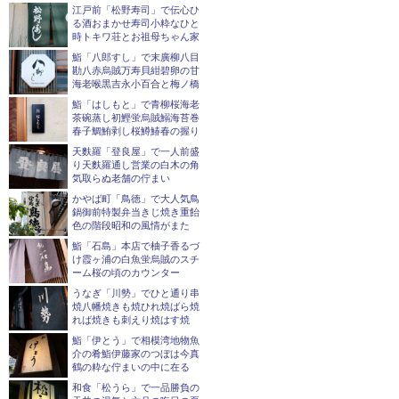
江戸前「松野寿司」で伝心ひ
る酒おまかせ寿司小粋なひと
時トキワ荘とお祖母ちゃん家
鮨「八郎すし」で末廣柳八目
勘八赤烏賊万寿貝紺碧卵の甘
海老喉黒吉永小百合と梅ノ橋
鮨「はしもと」で青柳桜海老
茶碗蒸し初鰹蛍烏賊鰯海苔巻
春子鯛鮪剥し桜鱒鰆春の握り
天麩羅「登良屋」で一人前盛
り天麩羅通し営業の白木の角
気取らぬ老舗の佇まい
かやば町「鳥徳」で大人気鳥
鍋御前特製弁当きじ焼き重飴
色の階段昭和の風情がまた
鮨「石島」本店で柚子香るづ
け霞ヶ浦の白魚蛍烏賊のスチ
ーム桜の頃のカウンター
うなぎ「川勢」でひと通り串
焼八幡焼きも焼ひれ焼ばら焼
れば焼きも刺えり焼はす焼
鮨「伊とう」で相模湾地物魚
介の肴鮨伊藤家のつぼは今真
鶴の粋な佇まいの中に在る
和食「松うら」で一品勝負の