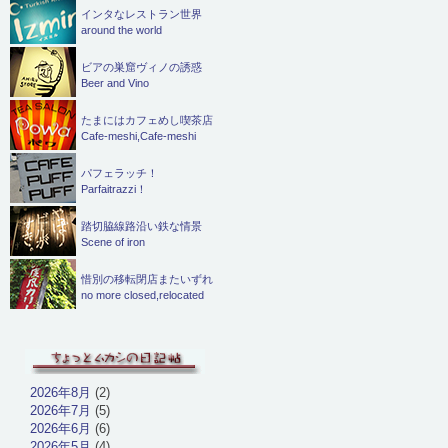
インタなレストラン世界
around the world
ビアの巣窟ヴィノの誘惑
Beer and Vino
たまにはカフェめし喫茶店
Cafe-meshi,Cafe-meshi
パフェラッチ！
Parfaitrazzi！
踏切脇線路沿い鉄な情景
Scene of iron
惜別の移転閉店またいずれ
no more closed,relocated
2026年8月
(2)
2026年7月
(5)
2026年6月
(6)
2026年5月
(4)