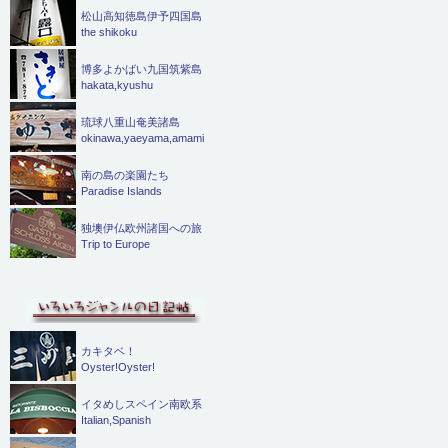
松山高知徳島伊予四国島
the shikoku
博多よかばい九国筑紫島
hakata,kyushu
琉球八重山奄美諸島
okinawa,yaeyama,amami
南の島の楽園たち
Paradise Islands
独墺伊仏欧州諸国への旅
Trip to Europe
カキタベ！
Oyster!Oyster!
イタめしスペイン南欧系
Italian,Spanish