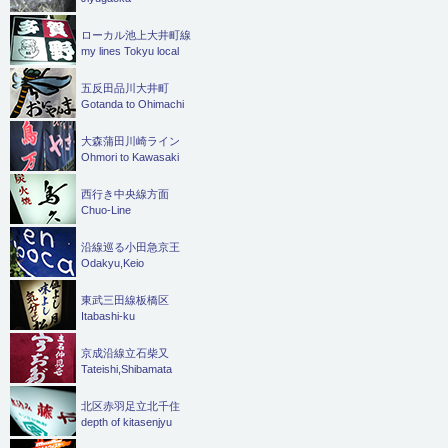
ローカル池上大井町線
my lines Tokyu local
五反田品川大井町
Gotanda to Ohimachi
大森蒲田川崎ライン
Ohmori to Kawasaki
西行き中央線方面
Chuo-Line
沿線巡る小田急京王
Odakyu,Keio
東武三田線板橋区
Itabashi-ku
京成沿線立石柴又
Tateishi,Shibamata
北区赤羽足立北千住
depth of kitasenjyu