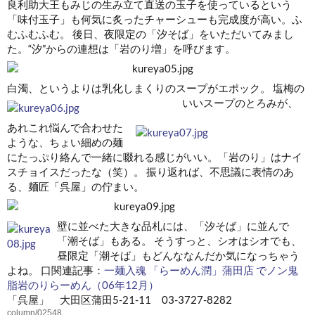
良利助大王もみじの生み立て直送の玉子を使っているという
「味付玉子」も何気に炙ったチャーシューも完成度が高い。ふ
むふむふむ。 後日、夜限定の「汐そば」をいただいてみまし
た。“汐”からの連想は「岩のり増」を呼びます。
白濁、というよりは乳化しまくりのスープがエポック。
塩梅の
いいスープのとろみが、
あれこれ悩んで合わせた
ような、ちょい細めの麺
にたっぷり絡んで一緒に啜れる感じがいい。「岩のり」はナイ
スチョイスだったな（笑）。 振り返れば、不思議に表情のあ
る、麺匠「呉屋」の佇まい。
壁に並べた大きな品札には、「汐そば」に並んで
「潮そば」もある。 そうすっと、シオはシオでも、
昼限定「潮そば」もどんななんだか気になっちゃう
よね。 口関連記事：
一麺入魂 「らーめん潤」蒲田店 でノン鬼
脂岩のりらーめん（06年12月）
「呉屋」 大田区蒲田5-21-11 03-3727-8282
column/02548