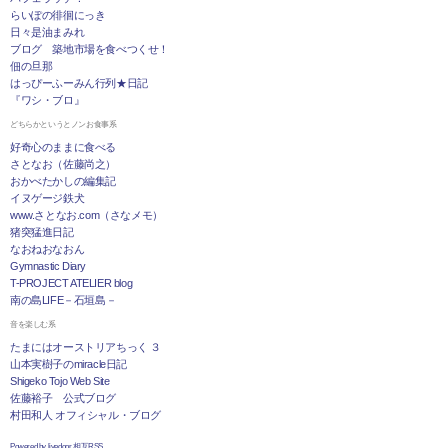
らいぽの徘徊にっき
日々是油まみれ
ブログ 築地市場を食べつくせ！
佃の旦那
はっぴーふーみん行列★日記
『ワシ・ブロ』
どちらかというとノンお食事系
好奇心のままに食べる
さとなお（佐藤尚之）
おかべたかしの編集記
イヌゲージ鉄犬
www.さとなお.com（さなメモ）
猪突猛進日記
なおねおなおん
Gymnastic Diary
T-PROJECT ATELIER blog
南の島LIFE－石垣島－
音を楽しむ系
たまにはオーストリアちっく ３
山本実樹子のmiracle日記
Shigeko Tojo Web Site
佐藤裕子 公式ブログ
村田和人 オフィシャル・ブログ
Powered by livedoor 相互RSS