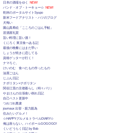
日本の酒場をゆく
NEW!
バンド・オブ・トーキョー☆
NEW!
乾杯のポータルサイトSyupo
新米フードアナリスト・ハツのブログ
犬悔い
園山真希絵「こころのごはん手帖」
居酒屋礼賛
旨い料理に旨い酒！
くにろく 東京食べある記
最後の晩餐にはまだ早い
しょうが焼きに恋してる
資格ゲッターが行く！
ナマろぐ。
けいのむ 食べたもの作ったもの
油屋ごはん
じぶん日記
ナポリタン×ナポリタン
関谷江里の京都暮らし（時々パリ）
やまけんの出張食い倒れ日記
自己ベスト更新中
つれづれ蕎麦
journaux 出挙・親力親為
住みたいグルメ！
☆HAPPYグルメ＆トラベルDIARY☆
俺は座らない。ハイボールGOGOGO!
くいどうらく日記 by Bob