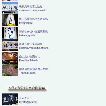
島根鳥取出雲山陰道
shimane-izumo,sanindo
松山高知徳島伊予四国島
the shikoku
博多よかばい九国筑紫島
hakata,kyushu
琉球八重山奄美諸島
okinawa,yaeyama,amami
南の島の楽園たち
Paradise Islands
独墺伊仏欧州諸国への旅
Trip to Europe
カキタベ！
Oyster!Oyster!