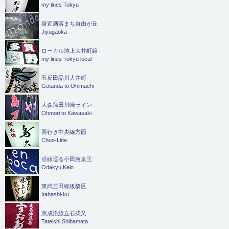
my lines Tokyu
身近洒落まち自由が丘
Jiyugaoka
ローカル池上大井町線
my lines Tokyu local
五反田品川大井町
Gotanda to Ohimachi
大森蒲田川崎ライン
Ohmori to Kawasaki
西行き中央線方面
Chuo-Line
沿線巡る小田急京王
Odakyu,Keio
東武三田線板橋区
Itabashi-ku
京成沿線立石柴又
Tateishi,Shibamata