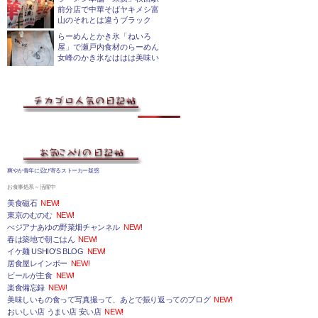
前分店で中華そばヤキメシ富
山のそれとは違うブラック
らーめんとかき氷「ねいろ
屋」で瀬戸内食材のらーめん
女峰のかき氷なははは美味い
爽やか青年に忍び寄るストーカー疑惑
お食事処系～活躍中
美食磁石
NEW!
東京のむのむ
NEW!
べジアナあゆの野菜畑チャンネル
NEW!
春は築地で朝ごはん
NEW!
イケ麺 USHIO'S BLOG
NEW!
居食屋レインボー
NEW!
ビールが主食
NEW!
楽食備忘録
NEW!
美味しいもの食って写真撮って、あとで振り返ってのブログ
NEW!
おいしい店 うまい店 安い店
NEW!