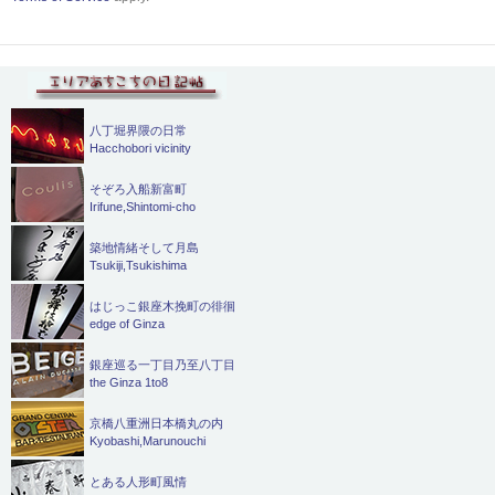
八丁堀界隈の日常
Hacchobori vicinity
そぞろ入船新富町
Irifune,Shintomi-cho
築地情緒そして月島
Tsukiji,Tsukishima
はじっこ銀座木挽町の徘徊
edge of Ginza
銀座巡る一丁目乃至八丁目
the Ginza 1to8
京橋八重洲日本橋丸の内
Kyobashi,Marunouchi
とある人形町風情