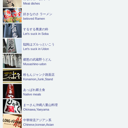
Meat dishes
好きなのさ ラーメン
beloved Ramen
するする蕎麦の粋
Let's suck in Soba
饂飩はズルっといこう
Let's suck in Udon
郷愁の武蔵野うどん
Musashino-udon
粉もんジャンク路面店
Konamon,Junk,Stand
あっぱれ郷土食
Native meals
まーさん沖縄八重山料理
Okinawa,Yaeyama
中華韓流アジアン系
Chinese,korean,Asian