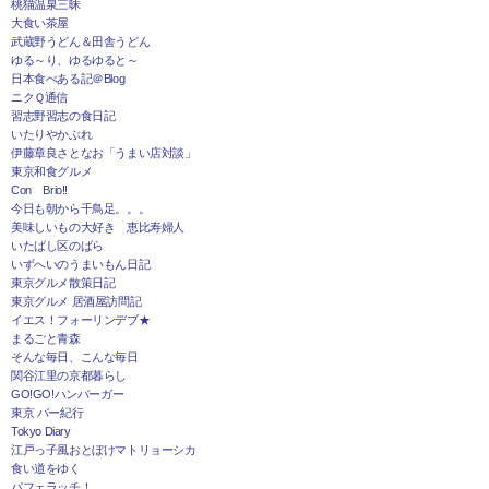
桃猫温泉三昧
大食い茶屋
武蔵野うどん＆田舎うどん
ゆる～り、ゆるゆると～
日本食べある記＠Blog
ニクＱ通信
習志野習志の食日記
いたりやかぶれ
伊藤章良さとなお「うまい店対談」
東京和食グルメ
Con Brio!!
今日も朝から千鳥足。。。
美味しいもの大好き 恵比寿婦人
いたばし区のばら
いずへいのうまいもん日記
東京グルメ散策日記
東京グルメ 居酒屋訪問記
イエス！フォーリンデブ★
まるごと青森
そんな毎日、こんな毎日
関谷江里の京都暮らし
GO!GO!ハンバーガー
東京 バー紀行
Tokyo Diary
江戸っ子風おとぼけマトリョーシカ
食い道をゆく
パフェラッチ！