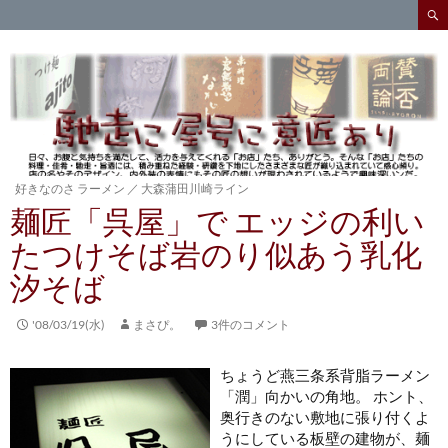
検
索
コ
ン
テ
ン
ツ
へ
ス
キ
好きなのさ ラーメン
／
大森蒲田川崎ライン
ッ
麺匠「呉屋」で エッジの利い
プ
たつけそば岩のり似あう乳化
汐そば
'08/03/19(水)
まさぴ。
3件のコメント
ちょうど燕三条系背脂ラーメン
「潤」向かいの角地。 ホント、
奥行きのない敷地に張り付くよ
うにしている板壁の建物が、麺