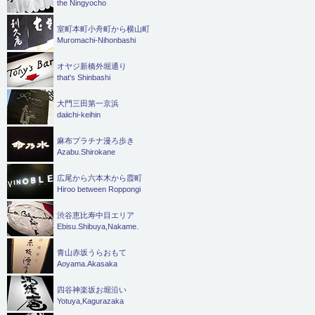
the Ningyocho
室町本町小舟町から横山町
Muromachi-Nihonbashi
オヤジ新橋外堀通り
that's Shinbashi
大門三田第一京浜
daiichi-keihin
麻布プラチナ漫ろ歩き
Azabu.Shirokane
広尾から六本木から霞町
Hiroo between Roppongi
渋谷恵比寿中目エリア
Ebisu.Shibuya,Nakame.
青山赤坂うらおもて
Aoyama.Akasaka
四谷神楽坂お堀沿い
Yotuya,Kagurazaka