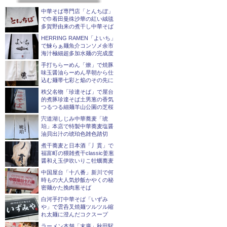
中華そば専門店「とんちぼ」
で巾着田曼殊沙華の紅い絨毯
多賀野由来の煮干し中華そば
HERRING RAMEN「よいち」
で鰊らぁ麺魚介コンソメ余市
海汁極細超多加水麺の完成度
手打ちらーめん「燎」で焼豚
味玉醤油らーめん早朝から仕
込む麺帯七彩と焔のその先に
秩父名物「珍達そば」で屋台
的煮豚珍達そば土男葱の香気
つるつる細麺羊山公園の芝桜
宍道湖しじみ中華蕎麦「琥
珀」本店で特製中華蕎麦塩醤
油貝出汁の琥珀色雑色踏切
煮干蕎麦と日本酒「丿貫」で
福富町の猥雑煮干classic姜葱
醤和え玉伊吹いりこ牡蠣蕎麦
中国屋台「十八番」新川で何
時もの大人気炒飯かやくの秘
密麺かた挽肉葱そば
白河手打中華そば「いずみ
や」で雲呑叉焼麺ツルツル縮
れ太麺に澄んだコクスープ
ラーメン本舗「末廣」秋田駅