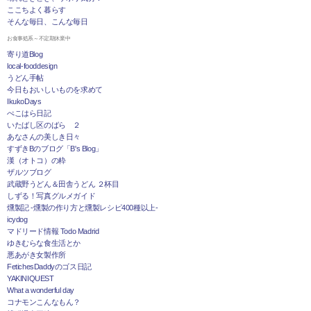
ここちよく暮らす
そんな毎日、こんな毎日
お食事処系～不定期休業中
寄り道Blog
local-fooddesign
うどん手帖
今日もおいしいものを求めて
IkukoDays
ぺこはら日記
いたばし区のばら ２
あなさんの美しき日々
すずきBのブログ「B's Blog」
漢（オトコ）の粋
ザルツブログ
武蔵野うどん＆田舎うどん ２杯目
しずる！写真グルメガイド
燻製記 -燻製の作り方と燻製レシピ400種以上-
icydog
マドリード情報 Todo Madrid
ゆきむらな食生活とか
悪あがき女製作所
FetichesDaddyのゴス日記
YAKINIQUEST
What a wonderful day
コナモンこんなもん？