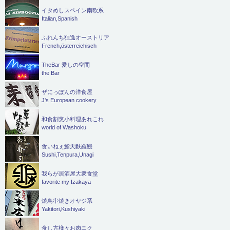
イタめしスペイン南欧系
Italian,Spanish
ふれんち独逸オーストリア
French,österreichisch
TheBar 愛しの空間
the Bar
ザにっぽんの洋食屋
J's European cookery
和食割烹小料理あれこれ
world of Washoku
食いねぇ鮨天麩羅鰻
Sushi,Tenpura,Unagi
我らが居酒屋大衆食堂
favorite my Izakaya
焼鳥串焼きオヤジ系
Yakitori,Kushiyaki
食し方様々お肉ニク