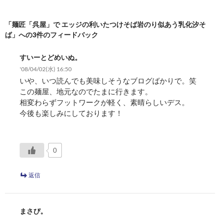
シ
「麺匠「呉屋」で エッジの利いたつけそば岩のり似あう乳化汐そ
ョ
ば」への3件のフィードバック
ン
すいーとどめいぬ。
'08/04/02(水) 16:50
いや、いつ読んでも美味しそうなブログばかりで。笑
この麺屋、地元なのでたまに行きます。
相変わらずフットワークが軽く、素晴らしいデス。
今後も楽しみにしております！
0
返信
まさぴ。