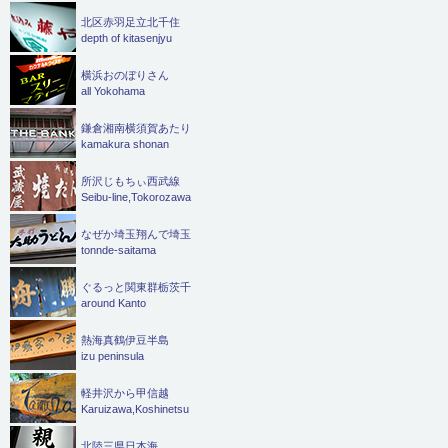
北区赤羽足立北千住
depth of kitasenjyu
横浜おのぼりさん
all Yokohama
鎌倉湘南横須賀あたり
kamakura shonan
所沢じもちぃ西武線
Seibu-line,Tokorozawa
なぜか埼玉翔んで埼玉
tonnde-saitama
ぐるっと関東群栃茨千
around Kanto
熱海真鶴伊豆半島
izu peninsula
軽井沢から甲信越
Karuizawa,Koshinetsu
北陸三県日本海