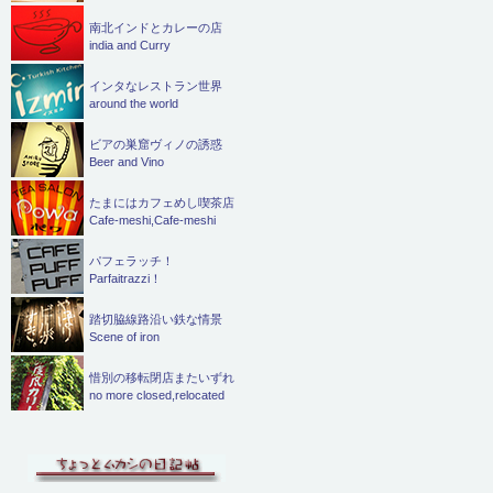
南北インドとカレーの店
india and Curry
インタなレストラン世界
around the world
ビアの巣窟ヴィノの誘惑
Beer and Vino
たまにはカフェめし喫茶店
Cafe-meshi,Cafe-meshi
パフェラッチ！
Parfaitrazzi！
踏切脇線路沿い鉄な情景
Scene of iron
惜別の移転閉店またいずれ
no more closed,relocated