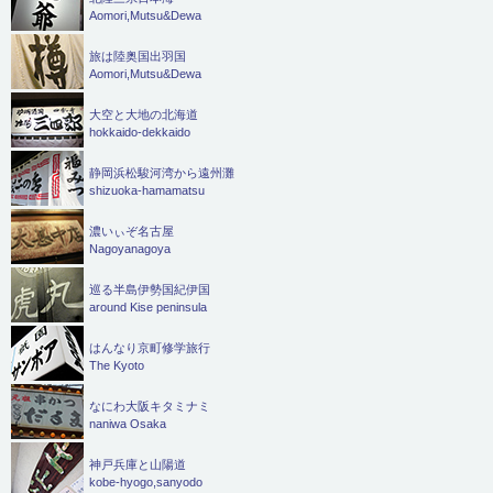
Aomori,Mutsu&Dewa
旅は陸奥国出羽国
Aomori,Mutsu&Dewa
大空と大地の北海道
hokkaido-dekkaido
静岡浜松駿河湾から遠州灘
shizuoka-hamamatsu
濃いぃぞ名古屋
Nagoyanagoya
巡る半島伊勢国紀伊国
around Kise peninsula
はんなり京町修学旅行
The Kyoto
なにわ大阪キタミナミ
naniwa Osaka
神戸兵庫と山陽道
kobe-hyogo,sanyodo