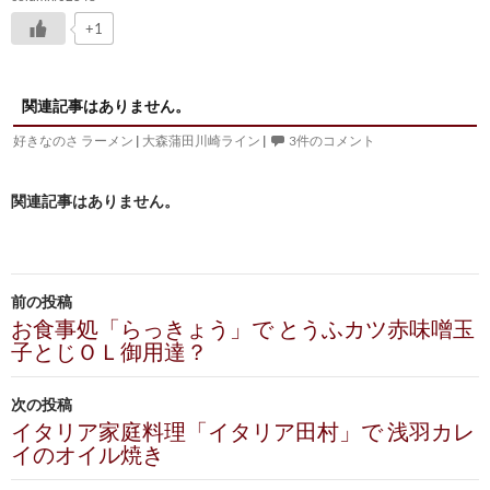
+1
関連記事はありません。
好きなのさ ラーメン
|
大森蒲田川崎ライン
|
3件のコメント
関連記事はありません。
投
前の投稿
稿
お食事処「らっきょう」で とうふカツ赤味噌玉
子とじＯＬ御用達？
ナ
ビ
次の投稿
イタリア家庭料理「イタリア田村」で 浅羽カレ
ゲ
イのオイル焼き
ー