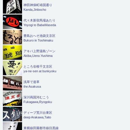
神田神保町靖国通り
Kanda,Jinbocho
代々木新宿馬場あたり
Yoyogi to BabaWaseda
豊島おへそ池袋文京区
Bukuro in Toshimaku
アキバ上野湯島ゾーン
Akiba,Ueno.Yushima
ところ谷根千文京区
ya-ne-sen at bunkyoku
浅草で道草
the Asakusa
深川両国河むこう
Fukagawa,Ryogoku
ディープ荒川台東区
deep Arakawa,Taito
東横線田園都市線目黒線