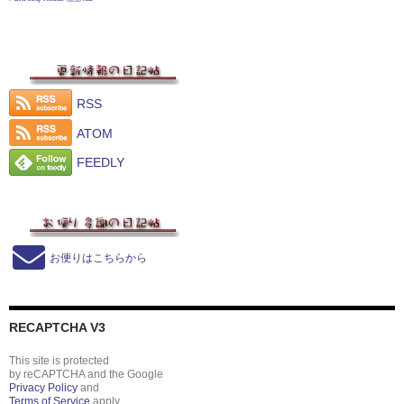
RSS
ATOM
FEEDLY
お便りはこちらから
RECAPTCHA V3
This site is protected
by reCAPTCHA and the Google
Privacy Policy
and
Terms of Service
apply.