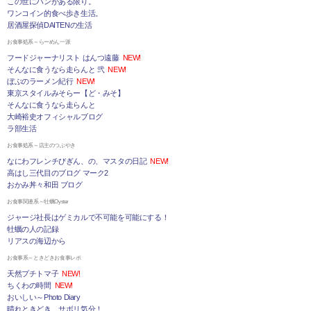
この世にパンがある限り。
ワンコイン的食べ歩き生活。
居酒屋探偵DAITENの生活
お食事処系～らーめん一派
フードジャーナリスト はんつ遠藤
NEW!
そんなに食うなら走らんと 弐
NEW!
ぼぶのラーメン紀行
NEW!
東京スタイルみそらー【ど・みそ】
そんなに食うなら走らんと
大崎裕史オフィシャルブログ
ラ部生活
お食事処系～店主のつぶやき
なにわフレンチびぎん、の、マスタの日記
NEW!
高はし三代目のブログ マーク2
おかみ丼々和田 ブログ
お食事関連系～牡蠣Oyster
ジャージ社長はゲミカルで不可能を可能にする！
牡蠣の人の記録
リアスの海辺から
お食事系～ときどきお食事レポ
天然プチトマ子
NEW!
ちくわの時間
NEW!
おいしい～Photo Diary
晴れときどき、サボリ気分！