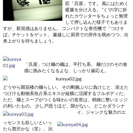
匠「呉屋」です。 風にはためく
暖簾を分け入る。 ”く”の字に折
れたカウンターをちょっと無理
して押し込んだ様子でもありま
すが、窮屈感はありません。 コンパクトな券売機で「つけそ
ば」チケットをゲット。 簾越しに厨房での所作を眺めつつ、出
来上がりを待ちましょう。
「呉屋」つけ麺の麺は、平打ち系。 麺だけのその食
感に挑みたくなるよな、しっかり歯応え。
どうやら開花楼の麺らしい。 その剛腕ぶりに負けじと、添えた
つけ汁も動物系魚介系エキスが縦横に活躍するフルボディだ。
ただ、麺とスープがつくる味わいの造形は、精緻に整いエッジ
の利いたもの。 少し戸惑うほど、隙がない。
どこかダラシナ
イ、ジャンクな魅力のエ
ッセンスも欲しいといっ
たら贅沢かな（笑）。 比